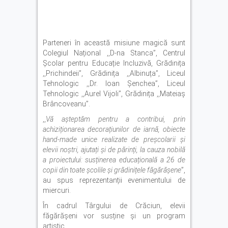
Parteneri în această misiune magică sunt
Colegiul Național ,,D-na Stanca”, Centrul
Școlar pentru Educație Incluzivă, Grădinița
,,Prichindeii”, Grădinița ,,Albinuța”, Liceul
Tehnologic ,,Dr. Ioan Șenchea”, Liceul
Tehnologic ,,Aurel Vijoli”, Grădinița ,,Mateiaș
Brâncoveanu”.
,,
Vă așteptăm pentru a contribui, prin
achiziționarea decorațiunilor de iarnă, obiecte
hand-made unice realizate de preșcolarii și
elevii noștri, ajutați și de părinți, la cauza nobilă
a proiectului: susținerea educațională a 26 de
copii din toate școlile și grădinițele făgărășene
”,
au spus reprezentanții evenimentului de
miercuri.
În cadrul Târgului de Crăciun, elevii
făgărășeni vor susține și un program
artistic.