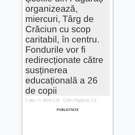
organizează,
miercuri, Târg de
Crăciun cu scop
caritabil, în centru.
Fondurile vor fi
redirecționate către
susținerea
educațională a 26
de copii
dec. 17, 2024
SF
Știri Făgăraș
0
PUBLICITATE