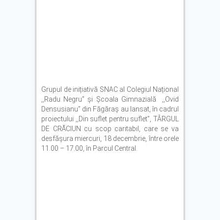
Grupul de inițiativă SNAC al Colegiul Național
,,Radu Negru” și Școala Gimnazială ,,Ovid
Densusianu” din Făgăraș au lansat, în cadrul
proiectului ,,Din suflet pentru suflet”, TÂRGUL
DE CRĂCIUN cu scop caritabil, care se va
desfășura miercuri, 18 decembrie, între orele
11.00 – 17.00, în Parcul Central.