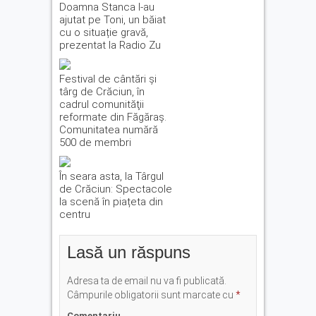
Doamna Stanca l-au
ajutat pe Toni, un băiat
cu o situație gravă,
prezentat la Radio Zu
Festival de cântări şi
târg de Crăciun, în
cadrul comunităţii
reformate din Făgăraş.
Comunitatea numără
500 de membri
În seara asta, la Târgul
de Crăciun: Spectacole
la scenă în piațeta din
centru
Lasă un răspuns
Adresa ta de email nu va fi publicată.
Câmpurile obligatorii sunt marcate cu
*
Comentariu