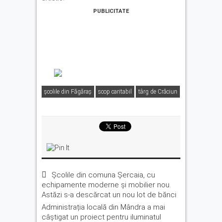
PUBLICITATE
școlile din Făgăraș
scop caritabil
târg de Crăciun
Școlile din comuna Șercaia, cu
echipamente moderne și mobilier nou.
Astăzi s-a descărcat un nou lot de bănci
Administrația locală din Mândra a mai
câștigat un proiect pentru iluminatul