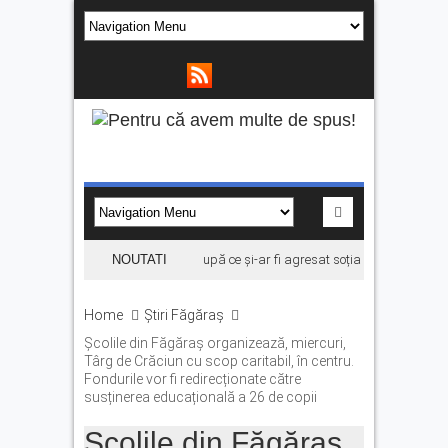
Bărbat din Victoria, reținut după ce și-ar fi agresat soția de două ori în câ
NOUTATI
Home
Știri Făgăraș
Școlile din Făgăraș organizează, miercuri,
Târg de Crăciun cu scop caritabil, în centru.
Fondurile vor fi redirecționate către
susținerea educațională a 26 de copii
Școlile din Făgăraș