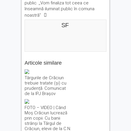
public. ,,Vom finaliza tot ceea ce
înseamnă iluminat public în comuna
noastră’’
SF
Articole similare
Târgurile de Crăciun
trebuie tratate (și) cu
prudență. Comunicat
de la IPJ Brașov
FOTO – VIDEO | Când
Moș Crăciun lucrează
prin copii. Cu banii
strânși la Târgul de
Crăciun, elevii de la C.N.