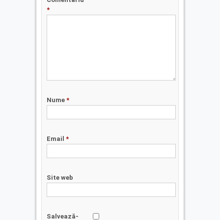
*
Nume
*
Email
*
Site web
Salvează-