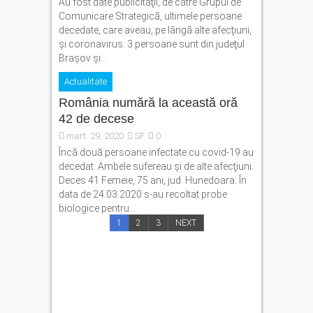
Au fost date publicităţii, de către Grupul de
Comunicare Strategică, ultimele persoane
decedate, care aveau, pe lângă alte afecţiuni,
şi coronavirus. 3 persoane sunt din judeţul
Braşov şi...
Actualitate
România numără la această oră
42 de decese
mart. 29, 2020
SF
0
Încă două persoane infectate cu covid-19 au
decedat. Ambele sufereau şi de alte afecţiuni.
Deces 41 Femeie, 75 ani, jud. Hunedoara. În
data de 24.03.2020 s-au recoltat probe
biologice pentru...
1
2
3
NEXT