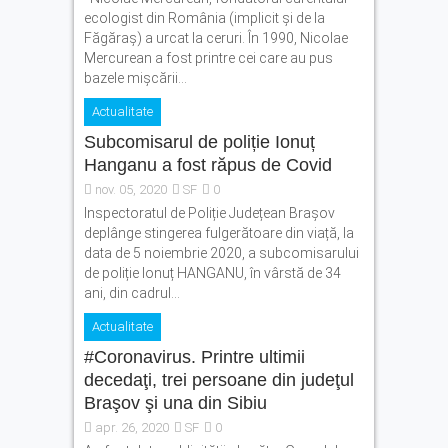
ecologist din România (implicit și de la
Făgăraș) a urcat la ceruri. În 1990, Nicolae
Mercurean a fost printre cei care au pus
bazele mișcării...
Actualitate
Subcomisarul de poliție Ionuț
Hanganu a fost răpus de Covid
nov. 05, 2020
SF
0
Inspectoratul de Poliție Județean Brașov
deplânge stingerea fulgerătoare din viață, la
data de 5 noiembrie 2020, a subcomisarului
de poliție Ionuț HANGANU, în vârstă de 34
ani, din cadrul...
Actualitate
#Coronavirus. Printre ultimii
decedaţi, trei persoane din judeţul
Braşov şi una din Sibiu
apr. 26, 2020
SF
0