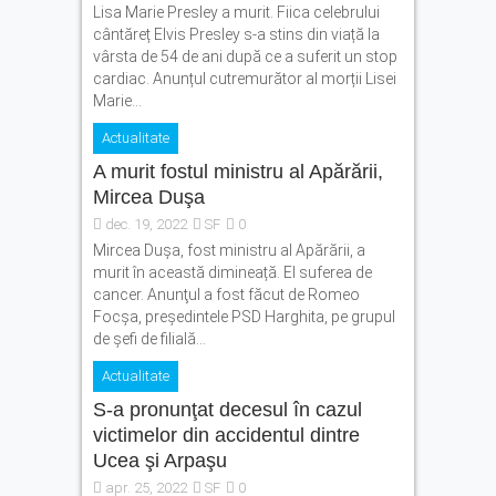
Lisa Marie Presley a murit. Fiica celebrului
cântăreț Elvis Presley s-a stins din viață la
vârsta de 54 de ani după ce a suferit un stop
cardiac. Anunțul cutremurător al morții Lisei
Marie...
Actualitate
A murit fostul ministru al Apărării,
Mircea Duşa
dec. 19, 2022
SF
0
Mircea Dușa, fost ministru al Apărării, a
murit în această dimineață. El suferea de
cancer. Anunţul a fost făcut de Romeo
Focşa, preşedintele PSD Harghita, pe grupul
de şefi de filială...
Actualitate
S-a pronunţat decesul în cazul
victimelor din accidentul dintre
Ucea şi Arpaşu
apr. 25, 2022
SF
0