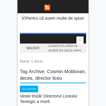
Concertul KLUMEA se
NOUTATI
amână din cauza vremii.
Daniel Ignat și Titi Cîrstea
urcă pe scenă duminică
Home
deces
„Hoinari prin munți”, filmul
Tag Archive:
Cosmin Moldovan
despre făgărășeanul Dinu
,
Mititeanu, se vede la
deces
,
director liceu
Cetatea Făgărașului,
înainte de premiera în
cinematografe
Actualitate
Veste tristă! Directorul Liceului
Ce facem în weekend la
Făgăraș? Muzică live, anii
Teologic a murit
’90 și distracție