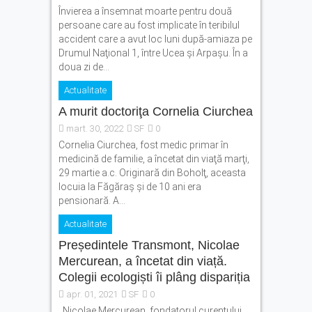
Învierea a însemnat moarte pentru două
persoane care au fost implicate în teribilul
accident care a avut loc luni după-amiaza pe
Drumul Naţional 1, între Ucea şi Arpaşu. În a
doua zi de...
Actualitate
A murit doctoriţa Cornelia Ciurchea
mart. 30, 2022
SF
0
Cornelia Ciurchea, fost medic primar în
medicină de familie, a încetat din viaţă marţi,
29 martie a.c. Originară din Boholţ, aceasta
locuia la Făgăraş şi de 10 ani era
pensionară. A...
Actualitate
Președintele Transmont, Nicolae
Mercurean, a încetat din viață.
Colegii ecologiști îi plâng dispariția
apr. 01, 2021
SF
0
Nicolae Mercurean, fondatorul curentului