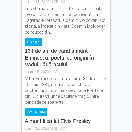
ian. 11, 2025
SF
0
Fonduri europene pentru
Tristeţe mare în familia directorului Liceului
tinerii din Făgăraș.
Teologic ,,Constantin Brâncoveanu” din
Eveniment dedicat celor care
Făgăraş. Profesorul Cosmin Moldovan, soţ
vor să își transforme ideile
şi tată, a încetat din viaţă. Cosmin Moldovan
în proiecte
conducea din...
Legea pentru plafonarea
Cultura
prețurilor la carburanți a
fost promulgată. Ce măsuri
134 de ani de când a murit
se aplică
Eminescu, poetul cu origini în
Vadul Făgărașului
iun. 15, 2023
SF
1
Mihai Eminescu a murit acum 134 de ani, pe
15 iunie 1889, în casa de sănătate a
doctorului Şuţu, situată pe strada Plantelor
din București, unde oscilase, tragic, între
perioade de aparentă...
Actualitate
A murit fiica lui Elvis Presley
ian. 13, 2023
SF
0