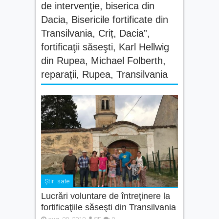
de intervenţie
,
biserica din
Dacia
,
Bisericile fortificate din
Transilvania
,
Criț
,
Dacia”
,
fortificaţii săseşti
,
Karl Hellwig
din Rupea
,
Michael Folberth
,
reparații
,
Rupea
,
Transilvania
Știri sate
Lucrări voluntare de întreţinere la
fortificaţiile săseşti din Transilvania