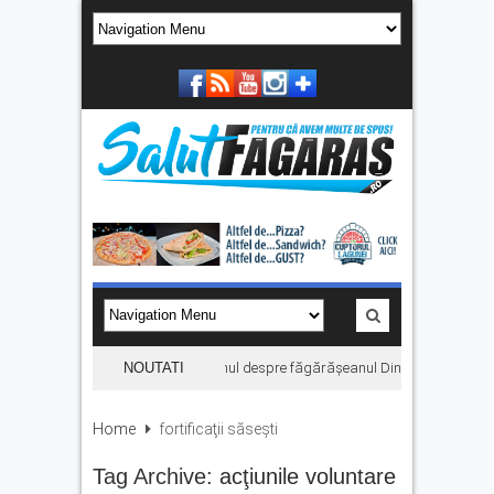
„Hoinari prin munți”, filmul despre făgărășeanul Dinu Mititeanu, se v
NOUTATI
Home
fortificaţii săseşti
Tag Archive:
acţiunile voluntare