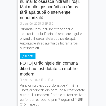
nu mai folosească hidranții roșii.
Mai multe gospodării au rămas
fără apă după o intervenție
neautorizată
aug. 06, 2025
SF
0
Primăria Comunei Jibert face apel la
locuitorii satului Dacia să respecte regulile
privind utilizarea rețelei publice de apă.
Autoritățile atrag atenția că hidranții roșii
sunt instalații...
Știri sate
FOTO| Grădinițele din comuna
Jibert au fost dotate cu mobilier
modern
apr. 09, 2025
SF
0
Printr-un proiect coordonat de Primăria
Jibert, grădinițele din comună au fost dotate
cu mobilier modern. Dotările au fost realizate
cu fonduri europene, prin Programul PNRR
C15 – apelul...