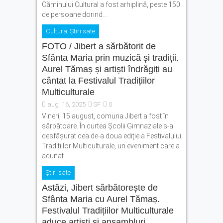
Căminului Cultural a fost arhiplină, peste 150
de persoane dorind...
Cultura
,
Știri sate
FOTO / Jibert a sărbătorit de
Sfânta Maria prin muzică și tradiții.
Aurel Tămaș și artiști îndrăgiți au
cântat la Festivalul Tradițiilor
Multiculturale
aug. 16, 2025
SF
0
Vineri, 15 august, comuna Jibert a fost în
sărbătoare. În curtea Școlii Gimnaziale s-a
desfășurat cea de-a doua ediție a Festivalului
Tradițiilor Multiculturale, un eveniment care a
adunat...
Știri sate
Astăzi, Jibert sărbătorește de
Sfânta Maria cu Aurel Tămaș.
Festivalul Tradițiilor Multiculturale
aduce artiști și ansambluri