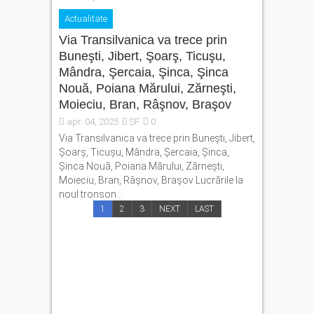
Actualitate
Via Transilvanica va trece prin
Buneşti, Jibert, Şoarş, Ticuşu,
Mândra, Şercaia, Şinca, Şinca
Nouă, Poiana Mărului, Zărneşti,
Moieciu, Bran, Râşnov, Braşov
apr. 04, 2025
SF
0
Via Transilvanica va trece prin Buneşti, Jibert,
Şoarş, Ticuşu, Mândra, Şercaia, Şinca,
Şinca Nouă, Poiana Mărului, Zărneşti,
Moieciu, Bran, Râşnov, Braşov Lucrările la
noul tronson...
1
2
3
NEXT
LAST