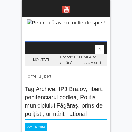
Concertul KLUMEA se
NOUTATI
amână din cauza vremii.
Daniel Ignat și Titi Cîrstea
urcă pe scenă duminică
Home
jibert
„Hoinari prin munți”, filmul
Tag Archive:
IPJ Bra;ov
despre făgărășeanul Dinu
,
jibert
,
Mititeanu, se vede la
penitenciarul codlea
,
Poliția
Cetatea Făgărașului,
municipiului Făgăraș
,
prins de
înainte de premiera în
cinematografe
polițiști
,
urmărit național
Ce facem în weekend la
Făgăraș? Muzică live, anii
Actualitate
’90 și distracție