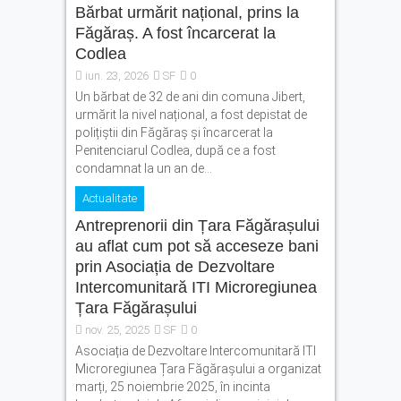
Bărbat urmărit național, prins la
Fonduri europene pentru
Făgăraș. A fost încarcerat la
tinerii din Făgăraș.
Codlea
Eveniment dedicat celor care
vor să își transforme ideile
iun. 23, 2026
SF
0
în proiecte
Un bărbat de 32 de ani din comuna Jibert,
urmărit la nivel național, a fost depistat de
Legea pentru plafonarea
prețurilor la carburanți a
polițiștii din Făgăraș și încarcerat la
fost promulgată. Ce măsuri
Penitenciarul Codlea, după ce a fost
se aplică
condamnat la un an de...
Actualitate
Antreprenorii din Țara Făgărașului
au aflat cum pot să acceseze bani
prin Asociația de Dezvoltare
Intercomunitară ITI Microregiunea
Țara Făgărașului
nov. 25, 2025
SF
0
Asociația de Dezvoltare Intercomunitară ITI
Microregiunea Țara Făgărașului a organizat
marți, 25 noiembrie 2025, în incinta