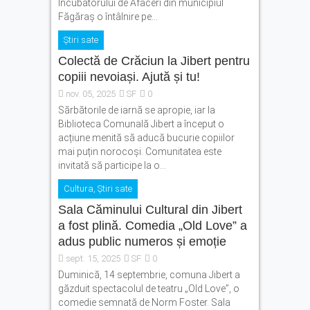
Incubatorului de Afaceri din municipiul
Făgăraș o întâlnire pe...
Știri sate
Colectă de Crăciun la Jibert pentru
copiii nevoiași. Ajută și tu!
nov. 05, 2025
SF
0
Sărbătorile de iarnă se apropie, iar la
Biblioteca Comunală Jibert a început o
acțiune menită să aducă bucurie copiilor
mai puțin norocoși. Comunitatea este
invitată să participe la o...
Cultura
,
Știri sate
Sala Căminului Cultural din Jibert
a fost plină. Comedia „Old Love” a
adus public numeros și emoție
sept. 15, 2025
SF
0
Duminică, 14 septembrie, comuna Jibert a
găzduit spectacolul de teatru „Old Love”, o
comedie semnată de Norm Foster. Sala