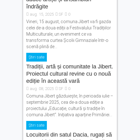
îndrăgite
aug. 15, 2025
SF
0
Vineri, 15 august, comuna Jibert va fi gazda
celei de-a doua ediții a Festivalului Tradițiilor
Multiculturale, un eveniment ce va
transforma curtea Școlii Gimnaziale într-o
scenă plină de...
Știri sate
Tradiții, artă și comunitate la Jibert.
Proiectul cultural revine cu o nouă
ediție în această vară
aug. 08, 2025
SF
0
Comuna Jibert găzduiește, în perioada iulie –
septembrie 2025, cea de-a doua ediție a
proiectului „Educație, cultură și tradiție în
comuna Jibert”. Inițiativa aparține Primăriei...
Știri sate
Locuitorii din satul Dacia, rugați să