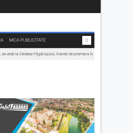
RA
MICA PUBLICITATE
 se vede la Cetatea Făgărașului, înainte de premiera în cinematografe
Ce fac