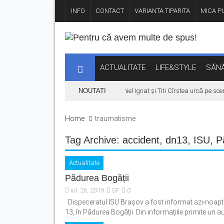
INFO
CONTACT
VARIANTA TIPARITA
MICA PU
ACTUALITATE
LIFE&STYLE
SĂNĂ
l KLUMEA se amână din cauza vremii. Daniel Ignat și Titi Cîrstea urcă pe scen
NOUTATI
Home
traumatisme
Tag Archive:
accident
,
dn13
,
ISU
,
P
Actualitate
Pădurea Bogății
iul. 26, 2019
SF
0
Dispeceratul ISU Brașov a fost informat azi-noapte,
13, în Pădurea Bogății. Din informațiile primite un au