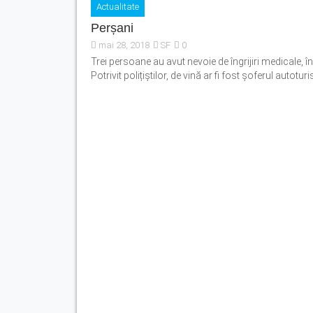
Actualitate
Perșani
mai 28, 2018
SF
0
Trei persoane au avut nevoie de îngrijiri medicale,
Potrivit polițiștilor, de vină ar fi fost șoferul autoturi