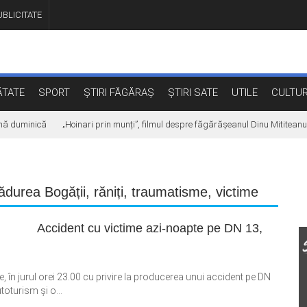
BLICITATE
TATE
SPORT
ȘTIRI FĂGĂRAȘ
ȘTIRI SATE
UTILE
CULTU
ă duminică
„Hoinari prin munți”, filmul despre făgărășeanul Dinu Mititeanu,
ădurea Bogății
,
răniți
,
traumatisme
,
victime
Accident cu victime azi-noapte pe DN 13,
 în jurul orei 23.00 cu privire la producerea unui accident pe DN
toturism și o...