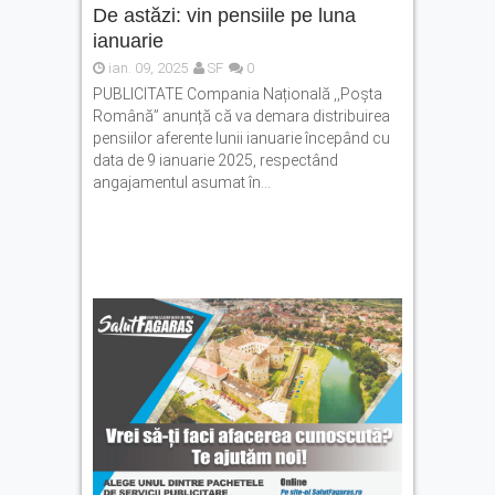
Concert extraordinar de
De astăzi: vin pensiile pe luna
muzică de cameră la
ianuarie
Făgăraș. Cvartetul NaunArt
urcă pe scena Amfiteatrului
ian. 09, 2025
SF
0
de vară
PUBLICITATE Compania Națională ,,Poșta
Română” anunță că va demara distribuirea
38°C la Făgăraș, apoi vin
pensiilor aferente lunii ianuarie începând cu
furtunile
data de 9 ianuarie 2025, respectând
angajamentul asumat în...