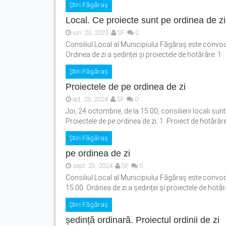
Știri Făgăraș
Local. Ce proiecte sunt pe ordinea de zi
iun. 23, 2025
SF
0
Consiliul Local al Municipiului Făgăraș este convoca
Ordinea de zi a ședinței și proiectele de hotărâre: 1 
Știri Făgăraș
Proiectele de pe ordinea de zi
oct. 23, 2024
SF
0
Joi, 24 octombrie, de la 15.00, consilierii locali su
Proiectele de pe ordinea de zi: 1. Proiect de hotărâr
Știri Făgăraș
pe ordinea de zi
sept. 23, 2024
SF
0
Consiliul Local al Municipiului Făgăraș este convoca
15:00. Ordinea de zi a ședinței și proiectele de hotărâ
Știri Făgăraș
ședință ordinară. Proiectul ordinii de zi