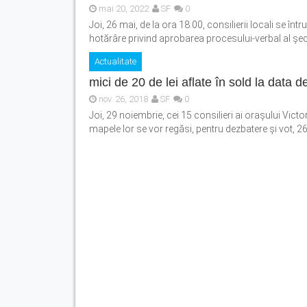
mai 20, 2022
SF
0
Joi, 26 mai, de la ora 18.00, consilierii locali se î
hotărâre privind aprobarea procesului-verbal al şedin
Actualitate
mici de 20 de lei aflate în sold la data
nov. 26, 2018
SF
0
Joi, 29 noiembrie, cei 15 consilieri ai oraşului Victo
mapele lor se vor regăsi, pentru dezbatere şi vot, 26 