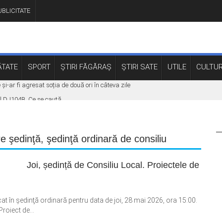
BLICITATE
TATE
SPORT
ȘTIRI FĂGĂRAȘ
ȘTIRI SATE
UTILE
CULTU
și-ar fi agresat soția de două ori în câteva zile
ol DJ104B. Ce se caută
atorită investițiilor în energie. „Economisim deja de ani de zile”
ajul Scoreiu. Șoferul a reușit să iasă din mașină
e şedinţă
,
şedinţă ordinară de consiliu
l Brașov. ISU: „Nu lăsați copiii sau animalele în mașină”
Joi, ședință de Consiliu Local. Proiectele de
at în şedinţă ordinară pentru data de joi, 28 mai 2026, ora 15:00.
Proiect de...