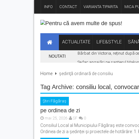
INFO
CONTACT
VARIANTA TIPARITA
MICA PU
ACTUALITATE
LIFE&STYLE
SĂNĂ
Bărbat din Victoria, reținut după ce 
NOUTATI
Se fac angajări pe șantierul Maky
La Făgăraș, lumina rămâne aprinsă d
Home
şedinţă ordinară de consiliu
Autoturism căzut în râul Olt, la bar
Tag Archive:
consiliu local
,
convocar
Cod Portocaliu de caniculă în județu
Știri Făgăraș
pe ordinea de zi
mai 25, 2026
SF
0
Consiliul Local al Municipiului Făgăraș este convoc
Ordinea de zi a ședinței și proiectele de hotărâre: 1. 