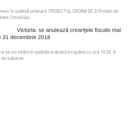
ntrunesc în ședință ordinară. PROIECTUL ORDINII DE ZI Proiect de
ţei Consiliului...
Victoria: se anulează creanţele fiscale mai
 de 31 decembrie 2018
ria se vor întâlni în şedinţă ordinară începând cu ora 19.00. În
de subiecte....