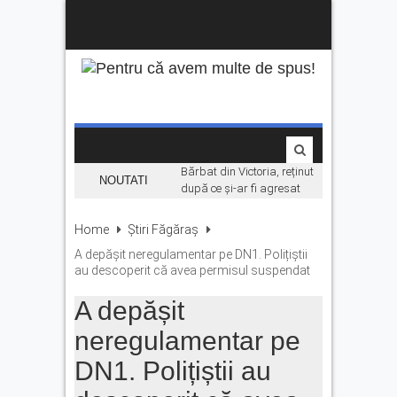
Bărbat din Victoria, reținut
NOUTATI
după ce și-ar fi agresat
soția de două ori în câteva
zile
Home
Știri Făgăraș
Se fac angajări pe șantierul
A depășit neregulamentar pe DN1. Polițiștii
Makyol DJ104B. Ce se
au descoperit că avea permisul suspendat
caută
A depășit
La Făgăraș, lumina
rămâne aprinsă datorită
neregulamentar pe
investițiilor în energie.
„Economisim deja de ani de
DN1. Polițiștii au
zile”