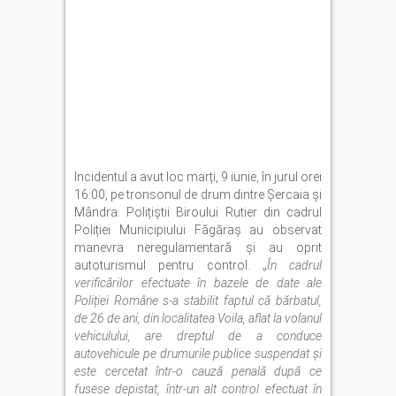
Incidentul a avut loc marți, 9 iunie, în jurul orei
16:00, pe tronsonul de drum dintre Șercaia și
Mândra. Polițiștii Biroului Rutier din cadrul
Poliției Municipiului Făgăraș au observat
manevra neregulamentară și au oprit
autoturismul pentru control. „
În cadrul
verificărilor efectuate în bazele de date ale
Poliției Române s-a stabilit faptul că bărbatul,
de 26 de ani, din localitatea Voila, aflat la volanul
vehiculului, are dreptul de a conduce
autovehicule pe drumurile publice suspendat și
este cercetat într-o cauză penală după ce
fusese depistat, într-un alt control efectuat în