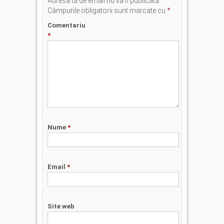
Adresa ta de email nu va fi publicată.
Câmpurile obligatorii sunt marcate cu
*
Comentariu
*
Nume
*
Email
*
Site web