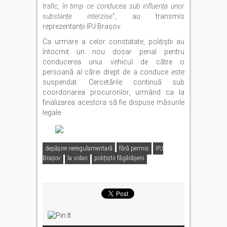
trafic, în timp ce conducea sub influența unor
substanțe interzise
”, au transmis
reprezentanții IPJ Brașov.
Ca urmare a celor constatate, polițiștii au
întocmit un nou dosar penal pentru
conducerea unui vehicul de către o
persoană al cărei drept de a conduce este
suspendat. Cercetările continuă sub
coordonarea procurorilor, urmând ca la
finalizarea acestora să fie dispuse măsurile
legale.
depăşire neregulamentară
fără permis
IPJ
Brașov
la volan
polițiștii făgărășeni