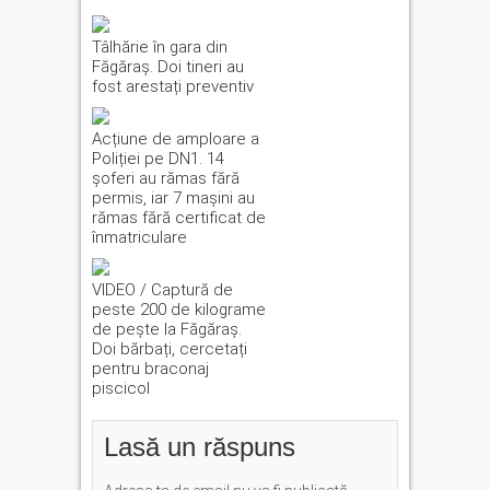
Tâlhărie în gara din
Făgăraș. Doi tineri au
fost arestați preventiv
Acțiune de amploare a
Poliției pe DN1. 14
șoferi au rămas fără
permis, iar 7 mașini au
rămas fără certificat de
înmatriculare
VIDEO / Captură de
peste 200 de kilograme
de pește la Făgăraș.
Doi bărbați, cercetați
pentru braconaj
piscicol
Lasă un răspuns