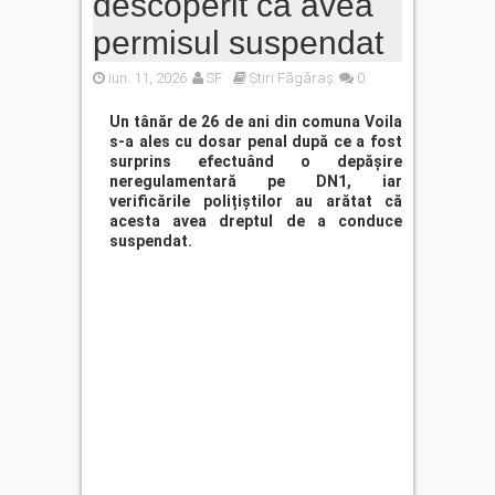
descoperit că avea
Autoturism căzut în râul Olt,
la barajul Scoreiu. Șoferul a
permisul suspendat
reușit să iasă din mașină
iun. 11, 2026
SF
Cod Portocaliu de caniculă
Știri Făgăraș
0
în județul Brașov. ISU: „Nu
lăsați copiii sau animalele
Un tânăr de 26 de ani din comuna Voila
s-a ales cu dosar penal după ce a fost
în mașină”
surprins efectuând o depășire
neregulamentară pe DN1, iar
verificările polițiștilor au arătat că
acesta avea dreptul de a conduce
suspendat.