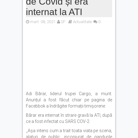
de Covid și era
Autoturism căzut în râul Olt,
la barajul Scoreiu. Șoferul a
internat la ATI
reușit să iasă din mașină
mart. 08, 2021
SF
Cod Portocaliu de caniculă
Actualitate
0
în județul Brașov. ISU: „Nu
lăsați copiii sau animalele
în mașină”
Adi Bărar, liderul trupei Cargo, a murit.
Anunțul a fost făcut chiar pe pagina de
Facebbok a îndrăgitei formații timișorene.
Bărar era internat în strare gravă la ATI, după
ce a fost infectat cu SARS COV-2.
,,Așa intens cum a trait toata viata pe scena,
alaturi de public, inconjurat de gandurile