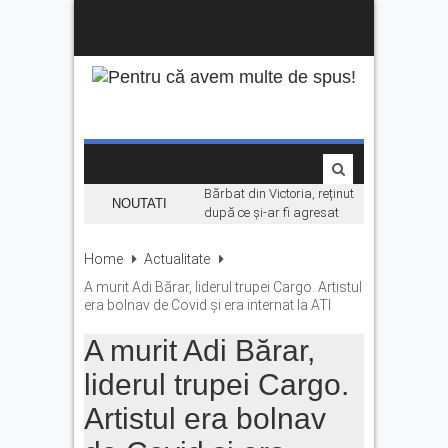
Bărbat din Victoria, reținut
NOUTATI
după ce și-ar fi agresat
soția de două ori în câteva
zile
Home
Actualitate
Se fac angajări pe șantierul
A murit Adi Bărar, liderul trupei Cargo. Artistul
Makyol DJ104B. Ce se
era bolnav de Covid și era internat la ATI
caută
A murit Adi Bărar,
La Făgăraș, lumina
rămâne aprinsă datorită
liderul trupei Cargo.
investițiilor în energie.
„Economisim deja de ani de
Artistul era bolnav
zile”