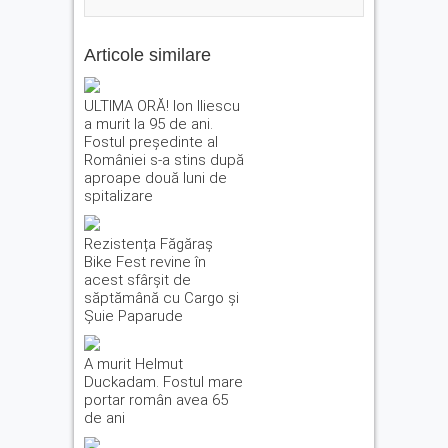
Articole similare
ULTIMA ORĂ! Ion Iliescu
a murit la 95 de ani.
Fostul președinte al
României s-a stins după
aproape două luni de
spitalizare
Rezistența Făgăraș
Bike Fest revine în
acest sfârșit de
săptămână cu Cargo și
Șuie Paparude
A murit Helmut
Duckadam. Fostul mare
portar român avea 65
de ani