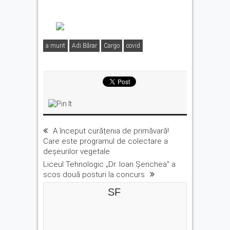
a murit
Adi Bărar
Cargo
covid
A început curățenia de primăvară!
Care este programul de colectare a
deșeurilor vegetale
Liceul Tehnologic „Dr. Ioan Șenchea” a
scos două posturi la concurs
SF