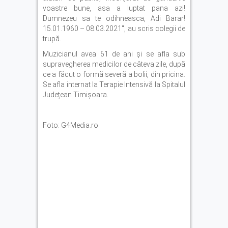
voastre bune, asa a luptat pana azi!
Dumnezeu sa te odihneasca, Adi Barar!
15.01.1960 – 08.03.2021″, au scris colegii de
trupă.
Muzicianul avea 61 de ani și se afla sub
supravegherea medicilor de câteva zile, după
ce a făcut o formă severă a bolii, din pricina.
Se afla internat la Terapie Intensivă la Spitalul
Județean Timișoara.
Foto: G4Media.ro