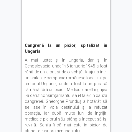
Cangrenă la un picior, spitalizat în
Ungaria
A mai luptat și în Ungaria, dar și în
Cehoslovacia, unde în 6 ianuarie 1945 a fost
rănit de un glonț și de o schijă. A ajuns într-
un spital de campanie românesc localizat pe
teritoriul Ungariei, unde a fost la un pas să
rămână fără un picior. Medicul care îl îngrijea
i-a cerut consimțământul să i-l taie din cauza
cangrenei. Gheorghe Prunduș a hotărât să
se lase în voia destinului și a refuzat
operația, iar după multe luni de îngrijiri
medicale piciorul său stâng a început să își
revină. Schija încă mai este în picior de
atunci, deasupra genunchiului.