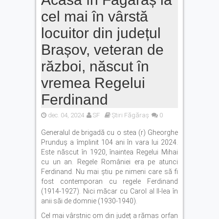
cel mai în vârstă
locuitor din județul
Brașov, veteran de
război, născut în
vremea Regelui
Ferdinand
dec. 04, 2024
SF
Știri Făgăraș
0
Generalul de brigadă cu o stea (r) Gheorghe
Prunduș a împlinit 104 ani în vara lui 2024.
Este născut în 1920, înaintea Regelui Mihai
cu un an. Regele României era pe atunci
Ferdinand. Nu mai știu pe nimeni care să fi
fost contemporan cu regele Ferdinand
(1914-1927). Nici măcar cu Carol al II-lea în
anii săi de domnie (1930-1940).
Cel mai vârstnic om din județ a rămas orfan