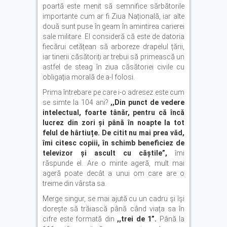
poartă este menit să semnifice sărbătorile
importante cum ar fi Ziua Națională, iar alte
două sunt puse în geam în amintirea carierei
sale militare. El consideră că este de datoria
fiecărui cetățean să arboreze drapelul țării,
iar tinerii căsătoriți ar trebui să primească un
astfel de steag în ziua căsătoriei civile cu
obligația morală de a-l folosi.
Prima întrebare pe care i-o adresez este cum
se simte la 104 ani?
,,Din punct de vedere
intelectual, foarte tânăr, pentru că încă
lucrez din zori și până în noapte la tot
felul de hârtiuțe. De citit nu mai prea văd,
îmi citesc copiii, în schimb beneficiez de
televizor și ascult cu căștile”,
îmi
răspunde el. Are o minte ageră, mult mai
ageră poate decât a unui om care are o
treime din vârsta sa.
Merge singur, se mai ajută cu un cadru și își
dorește să trăiască până când viața sa în
cifre este formată din
,,trei de 1”.
Până la