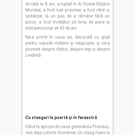
de tată la 8 ani, a luptat în Al Doilea Război
Mondial, a fost luat prizonier, a fost rănit și
spitalizat, la un pas de a rămâne fără un
picior, a fost învățător pe timp de pace și
este pensionar de 42 de ani.
Ne-a primit în casa sa, decorată cu grijă
pentru valorile militare și religioase, și ne-a
povestit despre război, despre regi și despre
credință.
Cu steaguri la poartă și în fereastră
Când te apropii de casa generalului Prunduș,
vezi deja culorile României. Un steag mare la