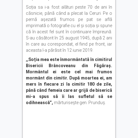
Soția sa i-a fost alături peste 70 de ani în
căsnicie, până când a plecat la Ceruri. Pe o
pernă așezată frumos pe pat se află
imprimată o fotografie cu el și soția și spune
că în acest fel sunt în continuare împreună.
S-au căsătorit în 25 august 1945, după 2 ani
în care au corespondat, el fiind pe front, iar
aceasta l-a părăsit în 12 iunie 2019.
,,Soția mea este înmormântată în cimitirul
Bisericii Brâncoveanu din Făgăraș.
Mormântul ei este cel mai frumos
mormânt din cimitir. După moartea ei, am
mers în fiecare zi la cimitir 180 de zile,
până când femeia care ar grijă de biserică
mi-a spus să îi las sufletul să se
odihnească”,
mărturisește gen. Prunduș.