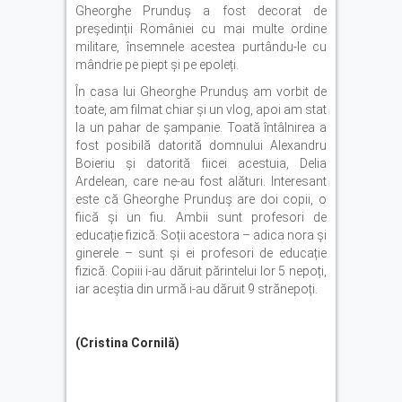
Gheorghe Prunduș a fost decorat de
președinții României cu mai multe ordine
militare, însemnele acestea purtându-le cu
mândrie pe piept și pe epoleți.
În casa lui Gheorghe Prunduș am vorbit de
toate, am filmat chiar și un vlog, apoi am stat
la un pahar de șampanie. Toată întâlnirea a
fost posibilă datorită domnului Alexandru
Boieriu și datorită fiicei acestuia, Delia
Ardelean, care ne-au fost alături. Interesant
este că Gheorghe Prunduș are doi copii, o
fiică și un fiu. Ambii sunt profesori de
educație fizică. Soții acestora – adica nora și
ginerele – sunt și ei profesori de educație
fizică. Copiii i-au dăruit părintelui lor 5 nepoți,
iar aceștia din urmă i-au dăruit 9 strănepoți.
(Cristina Cornilă)