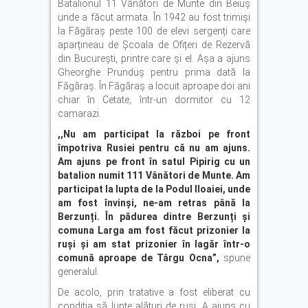
Batalionul 11 Vânători de Munte din Beiuș
unde a făcut armata. În 1942 au fost trimiși
la Făgăraș peste 100 de elevi sergenți care
aparțineau de Școala de Ofițeri de Rezervă
din București, printre care și el. Așa a ajuns
Gheorghe Prunduș pentru prima dată la
Făgăraș. În Făgăraș a locuit aproape doi ani
chiar în Cetate, într-un dormitor cu 12
camarazi.
,,Nu am participat la război pe front
împotriva Rusiei pentru că nu am ajuns.
Am ajuns pe front în satul Pipirig cu un
batalion numit 111 Vânători de Munte. Am
participat la lupta de la Podul Iloaiei, unde
am fost învinși, ne-am retras până la
Berzunți. În pădurea dintre Berzunți și
comuna Larga am fost făcut prizonier la
ruși și am stat prizonier în lagăr într-o
comună aproape de Târgu Ocna”,
spune
generalul.
De acolo, prin tratative a fost eliberat cu
condiția să lupte alături de ruși. A ajuns cu