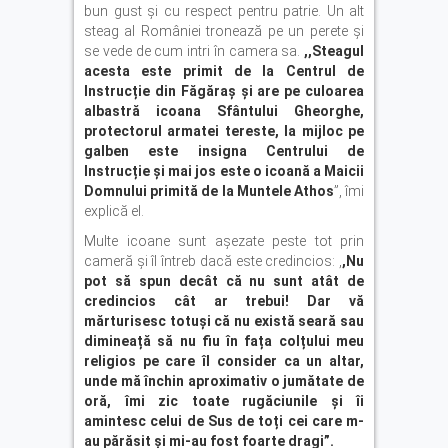
bun gust și cu respect pentru patrie. Un alt
steag al României tronează pe un perete și
se vede de cum intri în camera sa.
,,Steagul
acesta este primit de la Centrul de
Instrucție din Făgăraș și are pe culoarea
albastră icoana Sfântului Gheorghe,
protectorul armatei tereste, la mijloc pe
galben este insigna Centrului de
Instrucție și mai jos este o icoană a Maicii
Domnului primită de la Muntele Athos
”, îmi
explică el.
Multe icoane sunt așezate peste tot prin
cameră și îl întreb dacă este credincios: ,
,Nu
pot să spun decât că nu sunt atât de
credincios cât ar trebui! Dar vă
mărturisesc totuși că nu există seară sau
dimineață să nu fiu în fața colțului meu
religios pe care îl consider ca un altar,
unde mă închin aproximativ o jumătate de
oră, îmi zic toate rugăciunile și îi
amintesc celui de Sus de toți cei care m-
au părăsit și mi-au fost foarte dragi”.