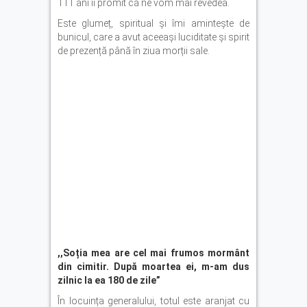
111 ani îi promit că ne vom mai revedea.
Este glumeț, spiritual și îmi amintește de
bunicul, care a avut aceeași luciditate și spirit
de prezență până în ziua morții sale.
,,Soția mea are cel mai frumos mormânt
din cimitir. După moartea ei, m-am dus
zilnic la ea 180 de zile
”
În locuința generalului, totul este aranjat cu