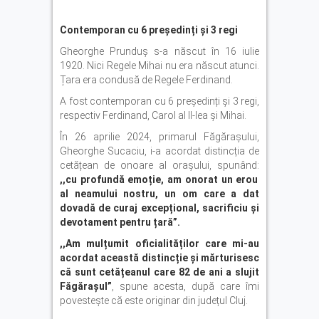
Contemporan cu 6 președinți și 3 regi
Gheorghe Prunduș s-a născut în 16 iulie
1920. Nici Regele Mihai nu era născut atunci.
Țara era condusă de Regele Ferdinand.
A fost contemporan cu 6 președinți și 3 regi,
respectiv Ferdinand, Carol al II-lea și Mihai.
În 26 aprilie 2024, primarul Făgărașului,
Gheorghe Sucaciu, i-a acordat distincția de
cetățean de onoare al orașului, spunând:
,,cu profundă emoție, am onorat un erou
al neamului nostru, un om care a dat
dovadă de curaj excepțional, sacrificiu și
devotament pentru țară”.
,,Am mulțumit oficialităților care mi-au
acordat această distincție și mărturisesc
că sunt cetățeanul care 82 de ani a slujit
Făgărașul”
, spune acesta, după care îmi
povestește că este originar din județul Cluj.