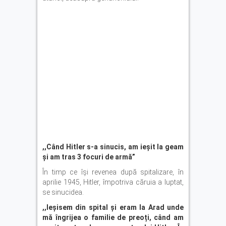
,,Când Hitler s-a sinucis, am ieșit la geam
și am tras 3 focuri de armă
”
În timp ce își revenea după spitalizare, în
aprilie 1945, Hitler, împotriva căruia a luptat,
se sinucidea.
,,Ieșisem din spital și eram la Arad unde
mă îngrijea o familie de preoți, când am