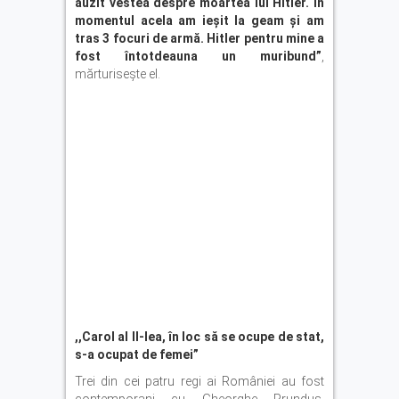
auzit vestea despre moartea lui Hitler. În
momentul acela am ieșit la geam și am
tras 3 focuri de armă. Hitler pentru mine a
fost întotdeauna un muribund”
,
mărturisește el.
,,Carol al II-lea, în loc să se ocupe de stat,
s-a ocupat de femei
”
Trei din cei patru regi ai României au fost