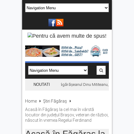
nari prin munți”, filmul despre făgărășeanul Dinu Mititeanu, se vede la Cetatea
NOUTATI
Home
Știri Făgăraș
Acasă în Făgăraș la cel mai în vârstă
locuitor din județul Brașov, veteran de război,
născut în vremea Regelui Ferdinand
Acasă în Făgăraș la