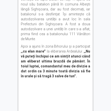
noul său batalion până în comuna Albești
lângă Sighișoara, dar au fost decimați, iar
batalionul s-a desființat. Își amintește că
autodizolvarea unității a avut loc în sala
Prefecturii din Sighișoara. A fost a doua
autodizolvare a unei unități în care s-a aflat,
prima fiind cea a batalionului 111 Vânători
de Munte.
Apoi a ajuns în zona Bihorului și a participat
,,cu elan mare”
la eliberarea Ardealului:
,,Nu
vă puteți închipui ce am simțit atunci când
am eliberat ultima brazdă de pământ. În
toiul luptei, comandantul meu de divizie a
dat ordin ca 3 minute toată divizia să fie
în urale și să tragă 3 salve de tun”.