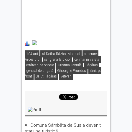
104 ani
Al Doilea Război Mondial
aliberarea
Ardealului
cangrenă la picior
cel mai în vârstă
cetățean de onoare
Cristina Cornilă
Făgăraş
general de brigată
Gheorghe Prunduș
rănit pe
front
Salut Făgăraş
veteran
Comuna Sâmbăta de Sus a devenit
stațiune turistică