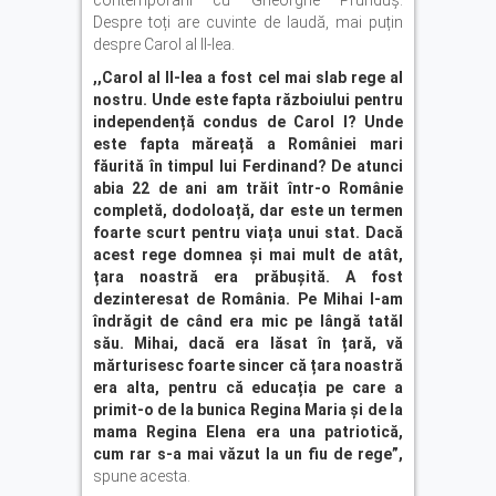
contemporani cu Gheorghe Prunduș.
Despre toți are cuvinte de laudă, mai puțin
despre Carol al II-lea.
,,Carol al II-lea a fost cel mai slab rege al
nostru. Unde este fapta războiului pentru
independență condus de Carol I? Unde
este fapta măreață a României mari
făurită în timpul lui Ferdinand? De atunci
abia 22 de ani am trăit într-o Românie
completă, dodoloață, dar este un termen
foarte scurt pentru viața unui stat. Dacă
acest rege domnea și mai mult de atât,
țara noastră era prăbușită. A fost
dezinteresat de România. Pe Mihai l-am
îndrăgit de când era mic pe lângă tatăl
său. Mihai, dacă era lăsat în țară, vă
mărturisesc foarte sincer că țara noastră
era alta, pentru că educația pe care a
primit-o de la bunica Regina Maria și de la
mama Regina Elena era una patriotică,
cum rar s-a mai văzut la un fiu de rege”,
spune acesta.