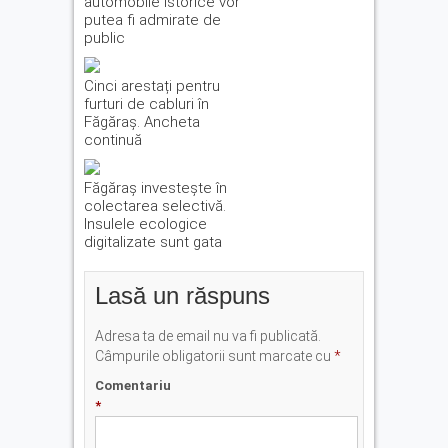
automobile istorice vor
putea fi admirate de
public
Cinci arestați pentru
furturi de cabluri în
Făgăraș. Ancheta
continuă
Făgăraș investește în
colectarea selectivă.
Insulele ecologice
digitalizate sunt gata
Lasă un răspuns
Adresa ta de email nu va fi publicată.
Câmpurile obligatorii sunt marcate cu
*
Comentariu
*