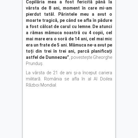
Copilăria mea a fost fericită până la
vârsta de 8 ani, moment în care mi-am
pierdut tatăl. Părintele meu a avut o
moarte tragică, pe când se afla în pădure
a fost călcat de carul cu lemne. De atunci
a rămas mămuca noastră cu 4 copii, cel
mai mare era o soră de 14 ani, cel mai mic
era un frate de 5 ani. Mămuca ne-a avut pe
toți din trei în trei ani, parcă planificați
astfel de Dumnezeu”
, povestește Gheorghe
Prunduș.
La vârsta de 21 de ani și-a început cariera
militară. România se afla în al Al Doilea
Război Mondial.