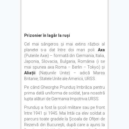
Prizonier în lagăr la ruși
Cel mai sângeros și mai extins război al
planetei s-a dat între doi mari poli:
Axa
(Puterile Axei) – formată din Germania, Italia,
Japonia, Slovacia, Bulgaria, România (i se
mai spunea axa Roma – Berlin – Tokyo) și
Aliații
(Națiunile Unite) – adică Marea
Britanie, Statele Unite ale Americii, URSS.
Pe când Gheorghe Prunduș îmbrăca pentru
prima dată uniforma de soldat, țara noastră
lupta alături de Germania împotriva URSS.
Prunduș a fost la școli militare sau pe front
între 1941 și 1945. Mai întâi ca elev soldat a
parcurs toate gradele la Școala de Ofițeri de
Rezervă din București, după care a ajuns la