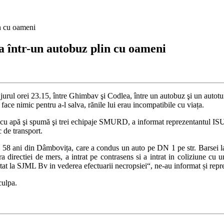
in cu oameni
a într-un autobuz plin cu oameni
n jurul orei 23.15, între Ghimbav şi Codlea, între un autobuz şi un auto
 face nimic pentru a-l salva, rănile lui erau incompatibile cu viața.
j cu apă şi spumă şi trei echipaje SMURD, a informat reprezentantul ISU
c de transport.
 58 ani din Dâmbovița, care a condus un auto pe DN 1 pe str. Barsei la 
pra directiei de mers, a intrat pe contrasens si a intrat in coliziune c
rtat la SJML Bv in vederea efectuarii necropsiei“, ne-au informat și repr
culpa.