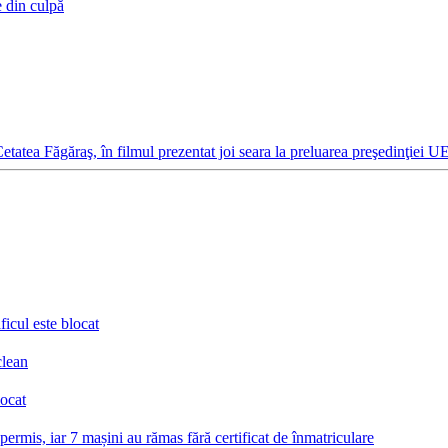
e din culpă
etatea Făgăraş, în filmul prezentat joi seara la preluarea preşedinţiei U
icul este blocat
clean
locat
ermis, iar 7 mașini au rămas fără certificat de înmatriculare