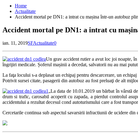
Home
Actualitate
Accident mortal pe DN1: a intrat cu mașina într-un autobuz pl
Accident mortal pe DN1: a intrat cu mașin
ian. 11, 2019
SF
Actualitate
0
Un grav accident rutier a avut loc joi noapte, î
îngrijiri medicale. Șoferul mașinii a decedat, salvatorii nu au mai putut
La faţa locului s-a deplasat un echipaj pentru descarcerare, un echipa
Potrivit sursei citate, pasagerii din autobuz au fost preluaţi de alt mijlo
„La data de 10.01.2019 un bărbat în vârstă de
drum si trafic, carosabil acoperit cu zapada, a pierdut controlul asu
accidentului a rezultat decesul cond autoturismului care a fost transpo
Cercetarile continua sub aspectul savarsirii infractiunii de ucidere din 