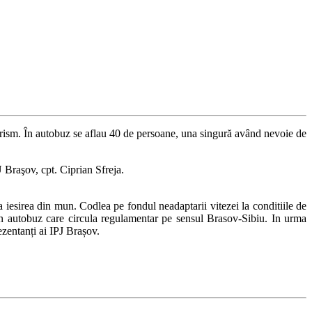
turism. În autobuz se aflau 40 de persoane, una singură având nevoie de
 Braşov, cpt. Ciprian Sfreja.
iesirea din mun. Codlea pe fondul neadaptarii vitezei la conditiile de
u un autobuz care circula regulamentar pe sensul Brasov-Sibiu. In urma
ezentanți ai IPJ Brașov.