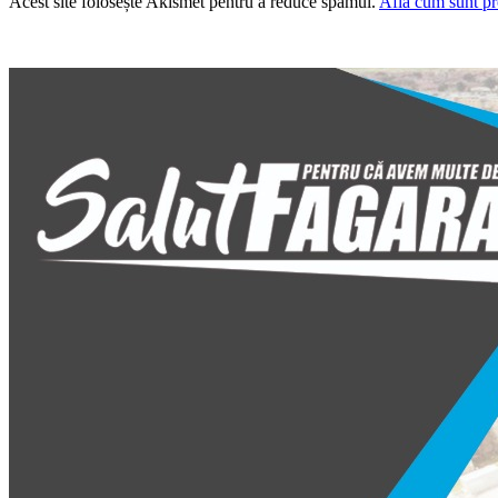
Acest site folosește Akismet pentru a reduce spamul.
Află cum sunt pro