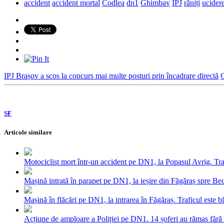
accident
accident mortal
Codlea
dn1
Ghimbav
IPJ
răniți
ucider
IPJ Brașov a scos la concurs mai multe posturi prin încadrare directă
C
SF
Articole similare
Motociclist mort într-un accident pe DN1, la Popasul Avrig. Traf
Mașină intrată în parapet pe DN1, la ieșire din Făgăraș spre Be
Mașină în flăcări pe DN1, la intrarea în Făgăraș. Traficul este b
Acțiune de amploare a Poliției pe DN1. 14 șoferi au rămas fără p