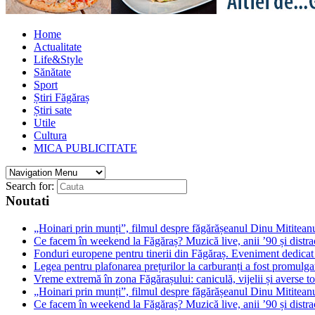
Home
Actualitate
Life&Style
Sănătate
Sport
Știri Făgăraș
Știri sate
Utile
Cultura
MICA PUBLICITATE
Search for:
Noutati
„Hoinari prin munți”, filmul despre făgărășeanul Dinu Mititeanu
Ce facem în weekend la Făgăraș? Muzică live, anii ’90 și distra
Fonduri europene pentru tinerii din Făgăraș. Eveniment dedicat c
Legea pentru plafonarea prețurilor la carburanți a fost promulga
Vreme extremă în zona Făgărașului: caniculă, vijelii și averse to
„Hoinari prin munți”, filmul despre făgărășeanul Dinu Mititeanu
Ce facem în weekend la Făgăraș? Muzică live, anii ’90 și distra