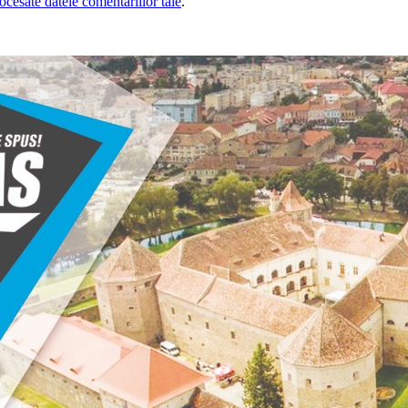
cesate datele comentariilor tale
.