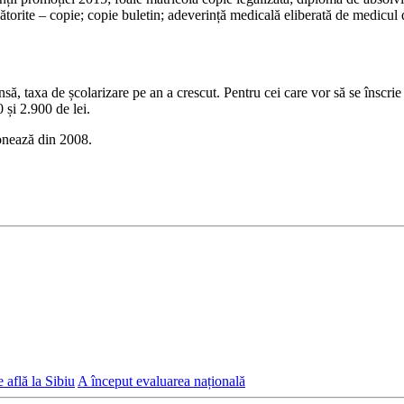
ătorite – copie; copie buletin; adeverință medicală eliberată de medicul de
însă, taxa de școlarizare pe an a crescut. Pentru cei care vor să se înscrie 
 și 2.900 de lei.
ionează din 2008.
e află la Sibiu
A început evaluarea națională