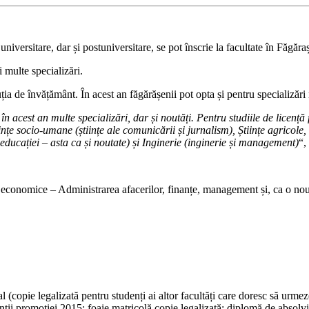
universitare, dar și postuniversitare, se pot înscrie la facultate în Făgăra
 multe specializări.
uția de învățământ. În acest an făgărășenii pot opta și pentru specializări 
 în acest an multe specializări, dar și noutăți. Pentru studiile de licenț
nțe socio-umane (științe ale comunicării și jurnalism), Științe agricole,
e educației – asta ca și noutate) și Inginerie (inginerie și management)
“,
e economice – Administrarea afacerilor, finanțe, management și, ca o nout
l (copie legalizată pentru studenți ai altor facultăți care doresc să urme
ții promoției 2015; foaie matricolă copie legalizată; diplomă de absolvir