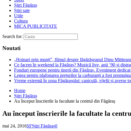
Știri Făgăraș
Știri sate
Utile
Cultura
MICA PUBLICITATE
Search for:
Noutati
„Hoinari prin munți”, filmul despre făgărășeanul Dinu Mititeanu
Ce facem în weekend la Făgăraș? Muzică live, anii ’90 și distra
Fonduri europene pentru tinerii din Făgăraș. Eveniment dedicat c
Legea pentru plafonarea prețurilor la carburanți a fost promulga
Vreme extremă în zona Făgărașului: caniculă, vijelii și averse to
Home
Știri Făgăraș
Au început înscrierile la facultate la centrul din Făgăraș
Au început înscrierile la facultate la centr
mai 24, 2016
SF
Știri Făgăraș
0