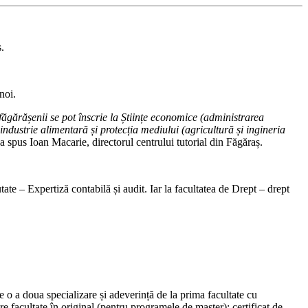
ș.
noi.
ă făgărășenii se pot înscrie la Științe economice (administrarea
 industrie alimentară și protecția mediului (agricultură și ingineria
 a spus Ioan Macarie, directorul centrului tutorial din Făgăraș.
ate – Expertiză contabilă și audit. Iar la facultatea de Drept – drept
ze o a doua specializare și adeverință de la prima facultate cu
e facultate în original (pentru programele de master); certificat de