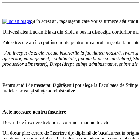
Și în acest an, făgărășenii care vor să urmeze atât studii 
Universitatea Lucian Blaga din Sibiu a pus la dispoziția doritorilor mai
Zilele trecute au început înscrierile pentru următorul an școlar la instit
„
Am început de zilele trecute înscrierile la facultatea noastră. Avem și
afacerilor, management, contabilitate, finanțe bănci și marketing), Știi
produselor alimentare), Drept (drept, științe administrative, științe al
Pentru studii de masterat, făgărășenii pot alege la Facultatea de Științ
judiciar privat și științe administrative.
Acte necesare pentru înscriere
Dosarul de înscriere trebuie să cuprindă mai multe acte.
Un dosar plic; cerere de înscriere tip; diplomă de bacalaureat în origina
mențiunea că originalul se află la dosar) sau adeverință pentru absolven