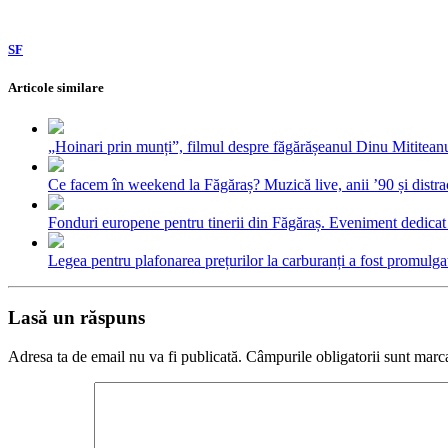
SF
Articole similare
„Hoinari prin munți”, filmul despre făgărășeanul Dinu Mititeanu
Ce facem în weekend la Făgăraș? Muzică live, anii ’90 și distra
Fonduri europene pentru tinerii din Făgăraș. Eveniment dedicat c
Legea pentru plafonarea prețurilor la carburanți a fost promulga
Lasă un răspuns
Adresa ta de email nu va fi publicată.
Câmpurile obligatorii sunt marc