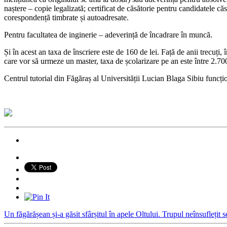
naștere – copie legalizată; certificat de căsătorie pentru candidatele căs
corespondență timbrate și autoadresate.
Pentru facultatea de inginerie – adeverință de încadrare în muncă.
Și în acest an taxa de înscriere este de 160 de lei. Față de anii trecuți, 
care vor să urmeze un master, taxa de școlarizare pe an este între 2.700
Centrul tutorial din Făgăraș al Universității Lucian Blaga Sibiu funcț
Un făgărășean și-a găsit sfârșitul în apele Oltului. Trupul neînsuflețit s