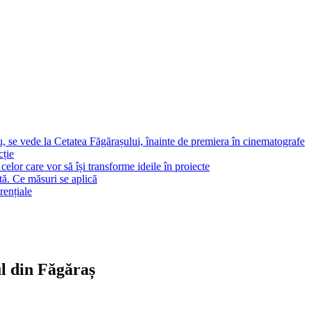
, se vede la Cetatea Făgărașului, înainte de premiera în cinematografe
cție
elor care vor să își transforme ideile în proiecte
tă. Ce măsuri se aplică
rențiale
ul din Făgăraș