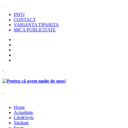
.
INFO
CONTACT
VARIANTA TIPARITA
MICA PUBLICITATE
.
.
Home
Actualitate
Life&Style
Sănătate
Sport