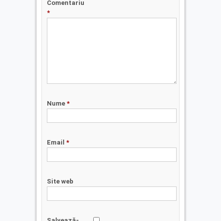
Comentariu
*
Nume
*
Email
*
Site web
Salvează-