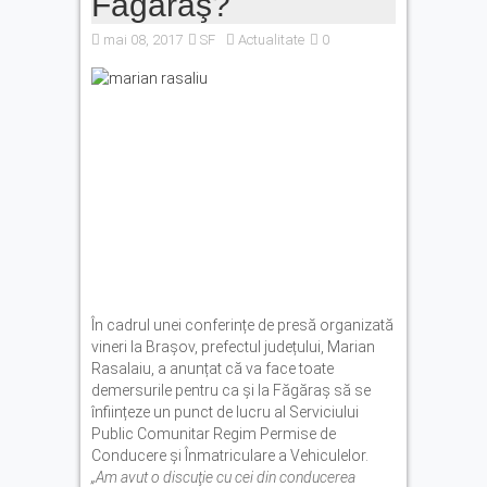
Făgăraş?
după caniculă nu înseamnă
automat refacerea
mai 08, 2017
SF
Actualitate
0
rezervelor de apă. Cum
putem valorifica fiecare
picătură
Laguna Albastră
sărbătorește 20 de ani cu o
petrecere în stilul anilor ’90
În cadrul unei conferințe de presă organizată
vineri la Brașov, prefectul județului, Marian
Rasalaiu, a anunțat că va face toate
demersurile pentru ca și la Făgăraș să se
înființeze un punct de lucru al Serviciului
Public Comunitar Regim Permise de
Conducere şi Înmatriculare a Vehiculelor.
„Am avut o discuţie cu cei din conducerea