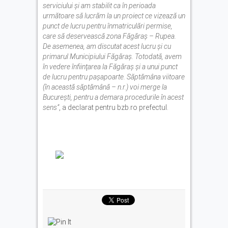
serviciului şi am stabilit ca în perioada
următoare să lucrăm la un proiect ce vizează un
punct de lucru pentru înmatriculări permise,
care să deservească zona Făgăraş – Rupea.
De asemenea, am discutat acest lucru şi cu
primarul Municipiului Făgăraş. Totodată, avem
în vedere înfiinţarea la Făgăraş şi a unui punct
de lucru pentru paşapoarte. Săptămâna viitoare
(în această săptămână – n.r.) voi merge la
Bucureşti, pentru a demara procedurile în acest
sens”
, a declarat pentru bzb.ro prefectul.