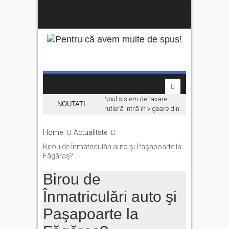
Noul sistem de taxare
NOUTATI
rutieră intră în vigoare din
toamnă. Când se aplică
efectiv rovinieta și TollRo
Home
Actualitate
Bruiu își sărbătorește
Birou de Înmatriculări auto şi Paşapoarte la
tradițiile la cea de-a IV-a
Făgăraş?
ediție a Zilei Comunei
Birou de
Serviciul de Transport
Public Local Făgăraș
Înmatriculări auto şi
angajează șoferi. Sunt
disponibile cinci posturi
Paşapoarte la
Apă Canal Sibiu: Ploaia de