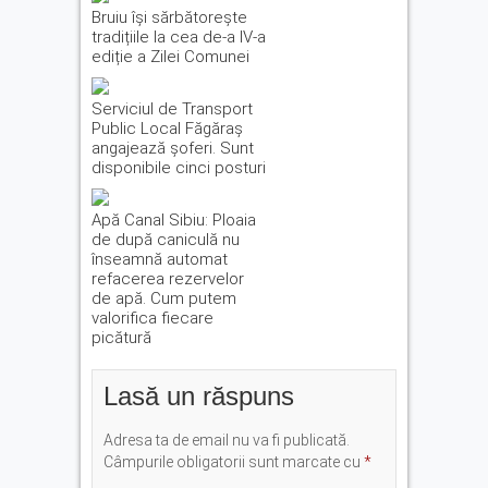
Bruiu își sărbătorește
tradițiile la cea de-a IV-a
ediție a Zilei Comunei
Serviciul de Transport
Public Local Făgăraș
angajează șoferi. Sunt
disponibile cinci posturi
Apă Canal Sibiu: Ploaia
de după caniculă nu
înseamnă automat
refacerea rezervelor
de apă. Cum putem
valorifica fiecare
picătură
Lasă un răspuns
Adresa ta de email nu va fi publicată.
Câmpurile obligatorii sunt marcate cu
*