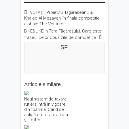
VOTAȚI!! Proiectul făgărășeanului
Khaled Al Mezayen, în finala competiției
globale The Venture
BIKE&LIKE în Țara Făgărașului. Care este
traseul celor două zile de competiție
SF
Articole similare
Noul sistem de taxare
rutieră intră în vigoare
din toamnă. Când se
aplică efectiv rovinieta
și TollRo