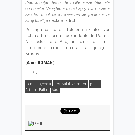
S-au anunțat destul de multe ansambluri ale
comunelor. Vă așteptăm cu drag și vom încerca
să oferim tot ce ați avea nevoie pentru a vă
simți bine
”, a declarat edilul.
Pe lângă spectacolul folcloric, vizitatorii vor
putea admira și narcisele înflorite din Poiana
Narciselor de la Vad, una dintre cele mai
cunoscute atracții naturale ale județului
Brașov.
(
Alina ROMAN
)
comuna Șercaia
Festivalul Narciselor
primar
Cristinel Paltin
Vad