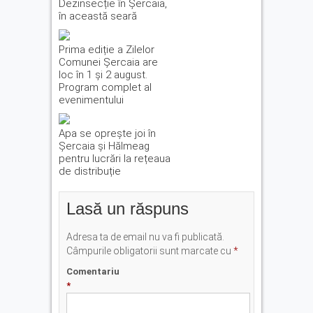
Dezinsecție în Șercaia,
în această seară
Prima ediție a Zilelor
Comunei Șercaia are
loc în 1 și 2 august.
Program complet al
evenimentului
Apa se oprește joi în
Șercaia și Hălmeag
pentru lucrări la rețeaua
de distribuție
Lasă un răspuns
Adresa ta de email nu va fi publicată.
Câmpurile obligatorii sunt marcate cu
*
Comentariu
*