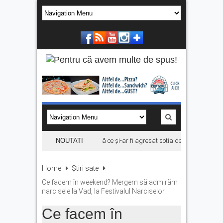
Bărbat din Victoria, reținut după ce și-ar fi agresat soția de două ori în câteva
NOUTATI
Home
Știri sate
Ce facem în weekend? Mergem să admirăm
narcisele la Vad, la Festivalul Narciselor
Ce facem în