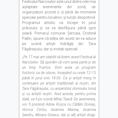
Festivalul Narciselor este unul dintre cele mai
așteptate evenimente din zonă, iar
organizatorii promit o zi plină de momente
speciale pentru localnici și turiști deopotrivă.
Programul artistic va începe în jurul
prânzului și se va desfășura până spre
seară. Primarul comunei Șercaia, Cristinel
Paltin, spune că ediția din acest an va aduce
pe scenă artiști îndrăgiți din Țara
Făgărașului, dar și invitați speciali.
„
Pe 17 mai am stabilit să ținem acest Festival al
Narciselor. Să sperăm că vom avea parte și de
un timp frumos. Vom avea un program
folcloric ca de obicei, începând cu orele 12-13
până în jurul orei 18.00. Ca și artiști merg în
continuare pe artiștii tradiționali ai noștri, din
Țara Făgărașului, cu ansamblul domnului Ionuț
și cu artiștii noștri. Anul acesta, pentru prima
dată, va fi pe scenă Mihai Teacă. De asemenea,
vor fi prezenți Adina Roșca cu Cătălin Doinaș,
Viorica Cerbu, doamna Marina, doamna
Șandru, Mioara Greavu, dar și alți artiști dragi.