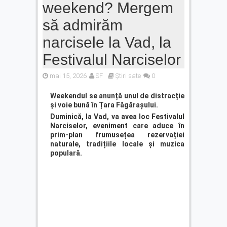
weekend? Mergem
să admirăm
narcisele la Vad, la
Festivalul Narciselor
mai 15, 2026
SF
Știri sate
0
Weekendul se anunță unul de distracție
și voie bună în Țara Făgărașului.
Duminică, la Vad, va avea loc Festivalul
Narciselor, eveniment care aduce în
prim-plan frumusețea rezervației
naturale, tradițiile locale și muzica
populară.