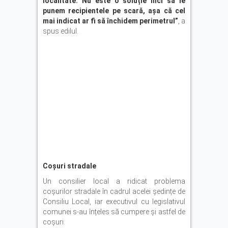
localitate. Nu este o soluție nici să le
punem recipientele pe scară, așa că cel
mai indicat ar fi să închidem perimetrul”
, a
spus edilul.
Coșuri stradale
Un consilier local a ridicat problema
coșurilor stradale în cadrul acelei ședințe de
Consiliu Local, iar executivul cu legislativul
comunei s-au înțeles să cumpere și astfel de
coșuri.