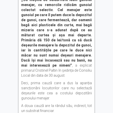
menajer, cu remorcile ridicăm gunoiul
colectat selectiv. Cel menajer este
gunoiul pe care îl putem duce la depozitul
de gunoi, care fermentează, dar oamenii
bagă aici plasticele din curte, mai bagă
mizeria care s-a adunat după ce au
măturat curtea și așa mai departe.
Primăria dă 150 de lei/tonă ca să ducă
deșeurile menajere la depozitul de gunoi,
iar în cantitățile pe care le duce nici
măcar nu sunt numai deșeuri menajere.
Dacă își mai încasează sau nu banii, nu
mai interesează pe nimeni”
, a explicat
primarul Cristinel Paltin în ședința de Consiliu
Local din data de 30 august.
Deci, prima cauză care a dus la apariția
sancționării locuitorilor care nu selectază
deșeurile este cea a costului depozitării
gunoiului menajer.
A doua cauză are la rândul său, indirect, tot
un substrat financiar.