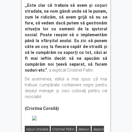
,,Este clar că trebuie să avem și coșuri
stradale, ne vom gândi unde să le punem,
cum le ridicăm, să avem grijă să nu se
fure, să vedem dacă putem să gestionăm
situația lor cu oamenii de la ajutorul
social. Poate reușim să o implementăm
până la sfârșitul anului. Eu zic să punem
câte un coș la fiecare capăt de stradă și
să le cumpărăm cu suporți cu tot, căci ar
fi mai ieftin decât să ne apucăm să
cumpărăm noi țeavă separat, să facem
suduri etc.”
, a explicat Cristinel Paltin.
De asemenea, edilul a mai spus că mai
trebuie cumpărate containere negre pentru
deșeul menajer și saci colorați pentru cel
reciclabil.
(Cristina Cornilă)
coșuri stradale
Cristinel Paltin
deseuri
deșeuri