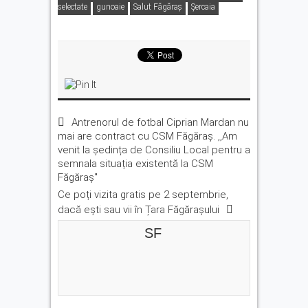
selectate
gunoaie
Salut Făgăraş
Șercaia
Antrenorul de fotbal Ciprian Mardan nu
mai are contract cu CSM Făgăraș. ,,Am
venit la ședința de Consiliu Local pentru a
semnala situația existentă la CSM
Făgăraș''
Ce poți vizita gratis pe 2 septembrie,
dacă ești sau vii în Țara Făgărașului
SF