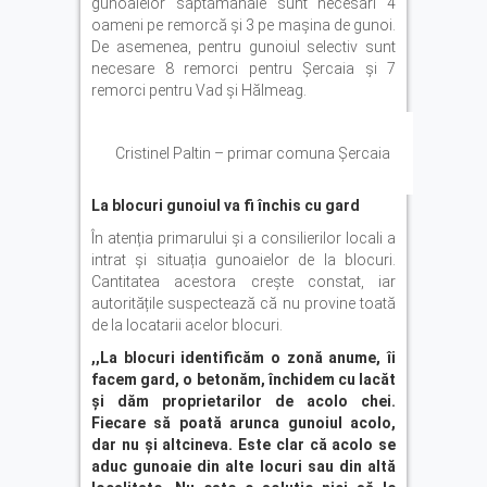
gunoaielor săptămânale sunt necesari 4
oameni pe remorcă și 3 pe mașina de gunoi.
De asemenea, pentru gunoiul selectiv sunt
necesare 8 remorci pentru Șercaia și 7
remorci pentru Vad și Hălmeag.
Cristinel Paltin – primar comuna Șercaia
La blocuri gunoiul va fi închis cu gard
În atenția primarului și a consilierilor locali a
intrat și situația gunoaielor de la blocuri.
Cantitatea acestora crește constat, iar
autoritățile suspectează că nu provine toată
de la locatarii acelor blocuri.
,,La blocuri identificăm o zonă anume, îi
facem gard, o betonăm, închidem cu lacăt
și dăm proprietarilor de acolo chei.
Fiecare să poată arunca gunoiul acolo,
dar nu și altcineva. Este clar că acolo se
aduc gunoaie din alte locuri sau din altă