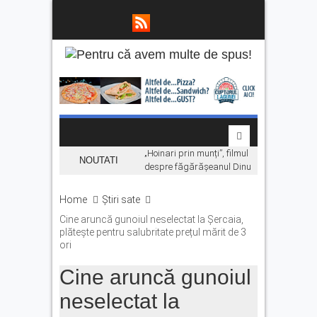
„Hoinari prin munți”, filmul
NOUTATI
despre făgărășeanul Dinu
Mititeanu, se vede la
Cetatea Făgărașului,
Home
Știri sate
înainte de premiera în
Cine aruncă gunoiul neselectat la Șercaia,
cinematografe
plătește pentru salubritate prețul mărit de 3
Ce facem în weekend la
ori
Făgăraș? Muzică live, anii
’90 și distracție
Cine aruncă gunoiul
Fonduri europene pentru
neselectat la
tinerii din Făgăraș.
Eveniment dedicat celor care