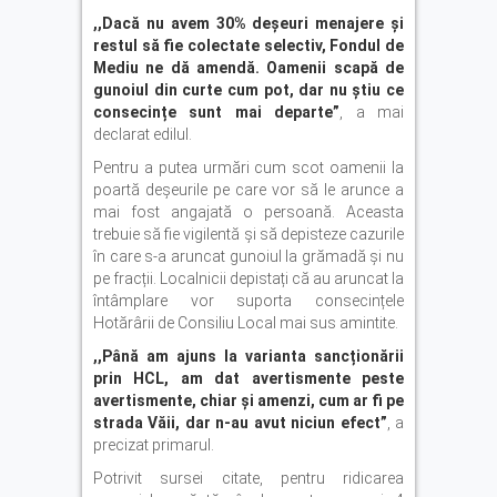
,,Dacă nu avem 30% deșeuri menajere și
restul să fie colectate selectiv, Fondul de
Mediu ne dă amendă. Oamenii scapă de
gunoiul din curte cum pot, dar nu știu ce
consecințe sunt mai departe”
, a mai
declarat edilul.
Pentru a putea urmări cum scot oamenii la
poartă deșeurile pe care vor să le arunce a
mai fost angajată o persoană. Aceasta
trebuie să fie vigilentă și să depisteze cazurile
în care s-a aruncat gunoiul la grămadă și nu
pe fracții. Localnicii depistați că au aruncat la
întâmplare vor suporta consecințele
Hotărârii de Consiliu Local mai sus amintite.
,,Până am ajuns la varianta sancționării
prin HCL, am dat avertismente peste
avertismente, chiar și amenzi, cum ar fi pe
strada Văii, dar n-au avut niciun efect”
, a
precizat primarul.
Potrivit sursei citate, pentru ridicarea