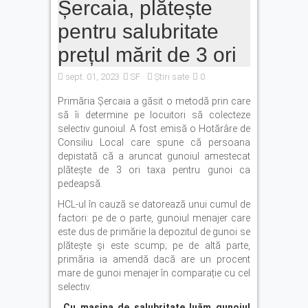
Șercaia, plătește
vor să își transforme ideile
în proiecte
pentru salubritate
Legea pentru plafonarea
prețul mărit de 3 ori
prețurilor la carburanți a
fost promulgată. Ce măsuri
sept. 01, 2023
SF
Știri sate
0
se aplică
Primăria Șercaia a găsit o metodă prin care
Vreme extremă în zona
să îi determine pe locuitori să colecteze
Făgărașului: caniculă, vijelii
selectiv gunoiul. A fost emisă o Hotărâre de
și averse torențiale
Consiliu Local care spune că persoana
depistată că a aruncat gunoiul amestecat
plătește de 3 ori taxa pentru gunoi ca
pedeapsă.
HCL-ul în cauză se datorează unui cumul de
factori: pe de o parte, gunoiul menajer care
este dus de primărie la depozitul de gunoi se
plătește și este scump; pe de altă parte,
primăria ia amendă dacă are un procent
mare de gunoi menajer în comparație cu cel
selectiv.
,,Cu mașina de salubritate luăm gunoiul