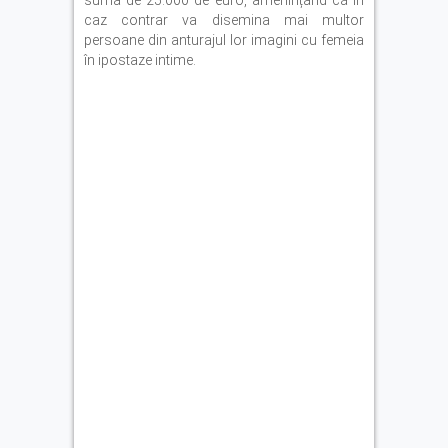
suma de 25.000 de euro, amenințând că în
caz contrar va disemina mai multor
persoane din anturajul lor imagini cu femeia
în ipostaze intime.