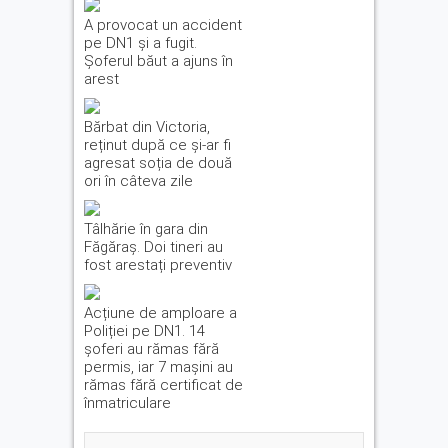
A provocat un accident
pe DN1 și a fugit.
Șoferul băut a ajuns în
arest
Bărbat din Victoria,
reținut după ce și-ar fi
agresat soția de două
ori în câteva zile
Tâlhărie în gara din
Făgăraș. Doi tineri au
fost arestați preventiv
Acțiune de amploare a
Poliției pe DN1. 14
șoferi au rămas fără
permis, iar 7 mașini au
rămas fără certificat de
înmatriculare