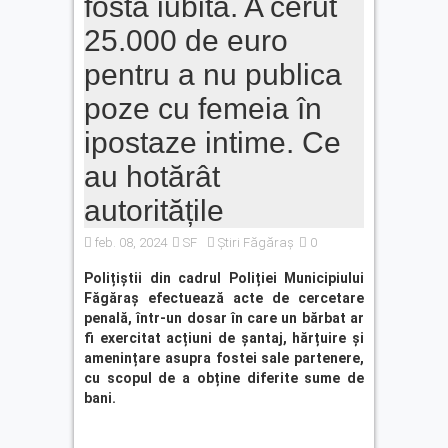
fosta iubită. A cerut
Ce facem în weekend la
25.000 de euro
Făgăraș? Muzică live, anii
’90 și distracție
pentru a nu publica
Fonduri europene pentru
poze cu femeia în
tinerii din Făgăraș.
Eveniment dedicat celor care
ipostaze intime. Ce
vor să își transforme ideile
în proiecte
au hotărât
autoritățile
feb. 08, 2024
SF
Știri Făgăraș
0
Polițiștii din cadrul Poliției Municipiului
Făgăraș efectuează acte de cercetare
penală, într-un dosar în care un bărbat ar
fi exercitat acțiuni de șantaj, hărțuire și
amenințare asupra fostei sale partenere,
cu scopul de a obține diferite sume de
bani.