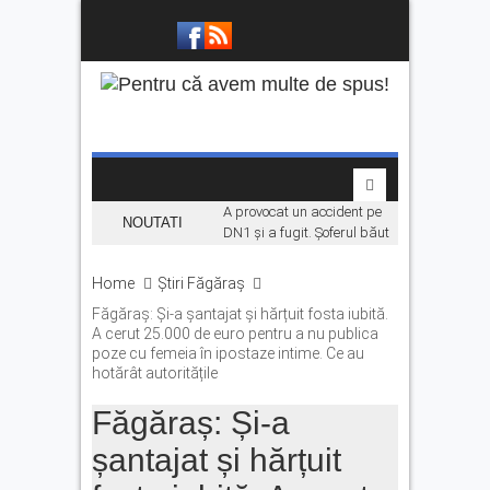
A provocat un accident pe
NOUTATI
DN1 și a fugit. Șoferul băut
a ajuns în arest
Home
Știri Făgăraș
Concertul KLUMEA se
amână din cauza vremii.
Făgăraș: Și-a șantajat și hărțuit fosta iubită.
Daniel Ignat și Titi Cîrstea
A cerut 25.000 de euro pentru a nu publica
urcă pe scenă duminică
poze cu femeia în ipostaze intime. Ce au
hotărât autoritățile
„Hoinari prin munți”, filmul
despre făgărășeanul Dinu
Făgăraș: Și-a
Mititeanu, se vede la
Cetatea Făgărașului,
șantajat și hărțuit
înainte de premiera în
cinematografe