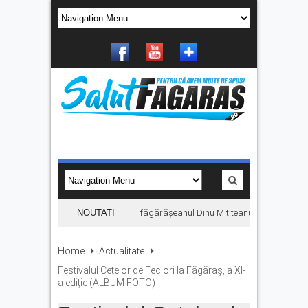
inari prin munți”, filmul despre făgărășeanul Dinu Mititeanu, se vede la Cetate
NOUTATI
Home
Actualitate
Festivalul Cetelor de Feciori la Făgăraș, a XI-
a ediție (ALBUM FOTO)