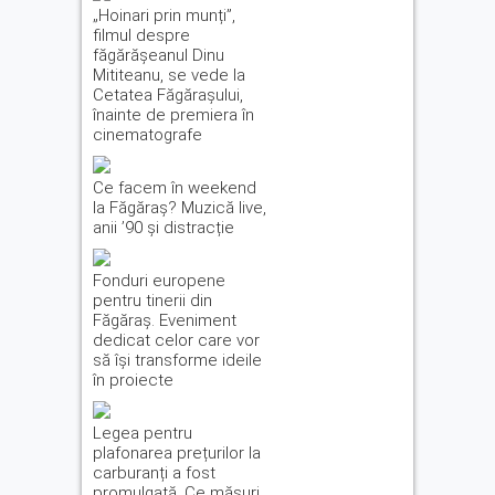
„Hoinari prin munți”,
filmul despre
făgărășeanul Dinu
Mititeanu, se vede la
Cetatea Făgărașului,
înainte de premiera în
cinematografe
Ce facem în weekend
la Făgăraș? Muzică live,
anii ’90 și distracție
Fonduri europene
pentru tinerii din
Făgăraș. Eveniment
dedicat celor care vor
să își transforme ideile
în proiecte
Legea pentru
plafonarea prețurilor la
carburanți a fost
promulgată. Ce măsuri