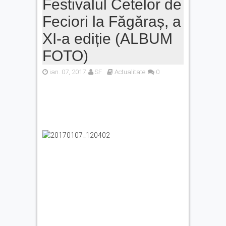
Festivalul Cetelor de
Feciori la Făgăraș, a
XI-a ediție (ALBUM
FOTO)
ian. 07, 2017
SF
Actualitate
0