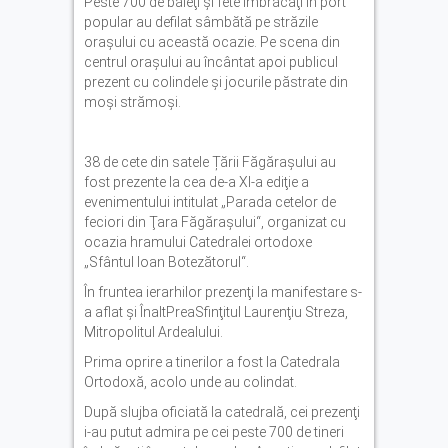
Peste 700 de băieţi şi fete îmbrăcaţi în port
popular au defilat sâmbătă pe străzile
oraşului cu această ocazie. Pe scena din
centrul oraşului au încântat apoi publicul
prezent cu colindele şi jocurile păstrate din
moşi strămoşi.
38 de cete din satele Țării Făgărașului au
fost prezente la cea de-a XI-a ediţie a
evenimentului intitulat „Parada cetelor de
feciori din Ţara Făgăraşului“, organizat cu
ocazia hramului Catedralei ortodoxe
„Sfântul Ioan Botezătorul“.
În fruntea ierarhilor prezenţi la manifestare s-
a aflat şi ÎnaltPreaSfinţitul Laurenţiu Streza,
Mitropolitul Ardealului.
Prima oprire a tinerilor a fost la Catedrala
Ortodoxă, acolo unde au colindat.
După slujba oficiată la catedrală, cei prezenţi
i-au putut admira pe cei peste 700 de tineri