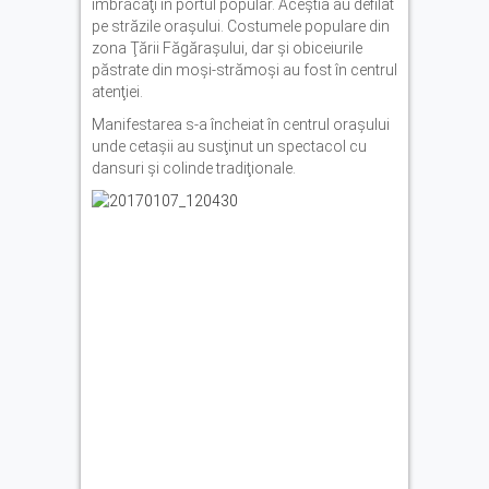
îmbrăcaţi în portul popular. Aceştia au defilat
pe străzile oraşului. Costumele populare din
zona Ţării Făgăraşului, dar şi obiceiurile
păstrate din moşi-strămoşi au fost în centrul
atenţiei.
Manifestarea s-a încheiat în centrul oraşului
unde cetaşii au susţinut un spectacol cu
dansuri şi colinde tradiţionale.