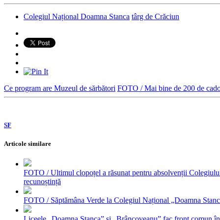
Colegiul Național Doamna Stanca
târg de Crăciun
Ce program are Muzeul de sărbători
FOTO / Mai bine de 200 de cadouri
SF
Articole similare
FOTO / Ultimul clopoțel a răsunat pentru absolvenții Colegiului
recunoștință
FOTO / Săptămâna Verde la Colegiul Național „Doamna Stanca”. E
Liceele „Doamna Stanca” și „Brâncoveanu” fac front comun într-u