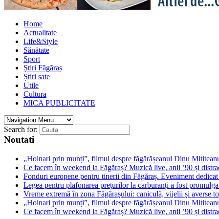
Home
Actualitate
Life&Style
Sănătate
Sport
Știri Făgăraș
Știri sate
Utile
Cultura
MICA PUBLICITATE
Search for:
Noutati
„Hoinari prin munți”, filmul despre făgărășeanul Dinu Mititeanu
Ce facem în weekend la Făgăraș? Muzică live, anii ’90 și distra
Fonduri europene pentru tinerii din Făgăraș. Eveniment dedicat c
Legea pentru plafonarea prețurilor la carburanți a fost promulga
Vreme extremă în zona Făgărașului: caniculă, vijelii și averse to
„Hoinari prin munți”, filmul despre făgărășeanul Dinu Mititeanu
Ce facem în weekend la Făgăraș? Muzică live, anii ’90 și distra