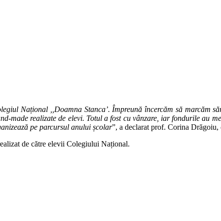
 Colegiul Național ,,Doamna Stanca’. Împreună încercăm să marcăm săr
and-made realizate de elevi. Totul a fost cu vânzare, iar fondurile au mers
organizează pe parcursul anului școlar
”, a declarat prof. Corina Drăgoiu
alizat de către elevii Colegiului Național.