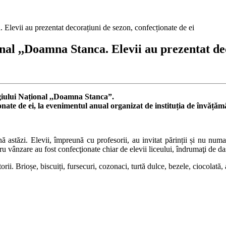
levii au prezentat decorațiuni de sezon, confecționate de ei
l ,,Doamna Stanca. Elevii au prezentat dec
legiului Național ,,Doamna Stanca”.
ionate de ei, la evenimentul anual organizat de instituția de învăță
ă astăzi. Elevii, împreună cu profesorii, au invitat părinții și nu nu
ânzare au fost confecţionate chiar de elevii liceului, îndrumaţi de dascăli
orii. Brioșe, biscuiți, fursecuri, cozonaci, turtă dulce, bezele, ciocolată, 