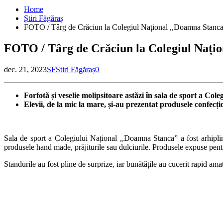
Home
Știri Făgăraș
FOTO / Târg de Crăciun la Colegiul Național ,,Doamna Stanca. E
FOTO / Târg de Crăciun la Colegiul Naționa
dec. 21, 2023
SF
Știri Făgăraș
0
Forfotă și veselie molipsitoare astăzi în sala de sport a Co
Elevii, de la mic la mare, și-au prezentat produsele confecț
Sala de sport a Colegiului Național ,,Doamna Stanca” a fost arhiplin
produsele hand made, prăjiturile sau dulciurile. Produsele expuse pentru v
Standurile au fost pline de surprize, iar bunătățile au cucerit rapid amat