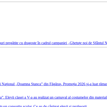
 pregătite cu dragoste în cadrul campaniei ,,Ghetuțe noi de Sfântul Nic
 Național „Doamna Stanca” din Făgăraș. Promoția 2026 și-a luat rămas-b
levii clasei a V-a au realizat un carnaval al costumelor din materiale
n consorțiu școlar. Ce au de câștigat elevii și profesorii