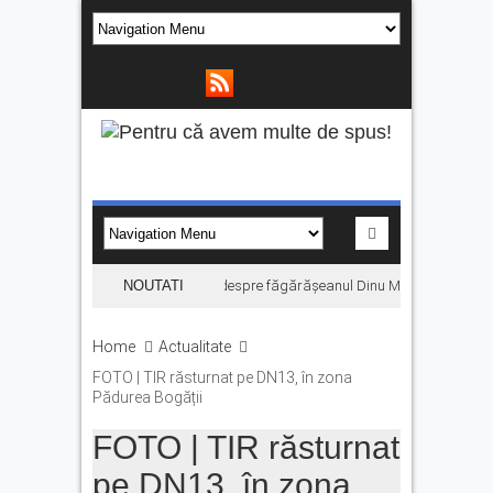
„Hoinari prin munți”, filmul despre făgărășeanul Dinu Mititeanu, se vede
NOUTATI
Home
Actualitate
FOTO | TIR răsturnat pe DN13, în zona
Pădurea Bogății
FOTO | TIR răsturnat
pe DN13, în zona