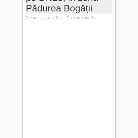
Pădurea Bogății
mart. 29, 2022
SF
Actualitate
0