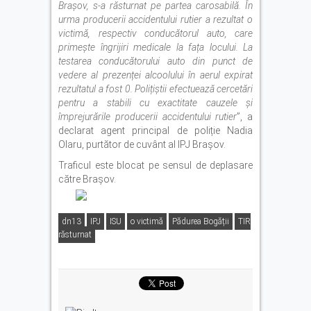
Brașov, s-a răsturnat pe partea carosabilă. În
urma producerii accidentului rutier a rezultat o
victimă, respectiv conducătorul auto, care
primește îngrijiri medicale la fața locului. La
testarea conducătorului auto din punct de
vedere al prezenței alcoolului în aerul expirat
rezultatul a fost 0. Polițiștii efectuează cercetări
pentru a stabili cu exactitate cauzele și
împrejurările producerii accidentului rutier
”, a
declarat agent principal de poliție Nadia
Olaru, purtător de cuvânt al IPJ Brașov.
Traficul este blocat pe sensul de deplasare
către Brașov.
dn13
IPJ
ISU
o victimă
Pădurea Bogății
TIR
răsturnat