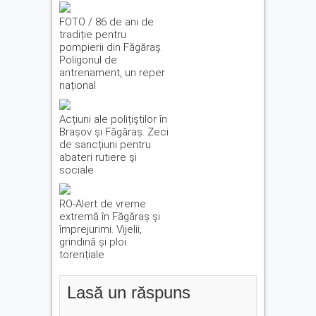
FOTO / 86 de ani de
tradiție pentru
pompierii din Făgăraș.
Poligonul de
antrenament, un reper
național
Acțiuni ale polițiștilor în
Brașov și Făgăraș. Zeci
de sancțiuni pentru
abateri rutiere și
sociale
RO-Alert de vreme
extremă în Făgăraș și
împrejurimi. Vijelii,
grindină și ploi
torențiale
Lasă un răspuns