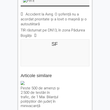
Accident la Avrig. O șoferiță nu a
acordat prioritate și a lovit o mașină și o
autoutilitară
TIR răsturnat pe DN13, în zona Pădurea
Bogății
SF
Articole similare
Peste 500 de amenzi și
2.500 de testări în
trafic, de 1 Mai. Bilanțul
polițiștilor din județ în
minivacanță