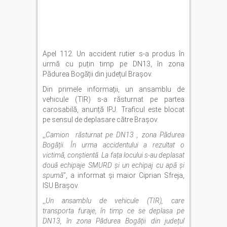
Apel 112. Un accident rutier s-a produs în
urmă cu puțin timp pe DN13, în zona
Pădurea Bogății din județul Brașov.
Din primele informații, un ansamblu de
vehicule (TIR) s-a răsturnat pe partea
carosabilă, anunță IPJ. Traficul este blocat
pe sensul de deplasare către Brașov.
,,
Camion răsturnat pe DN13 , zona Pădurea
Bogății. În urma accidentului a rezultat o
victimă, conștientă. La fața locului s-au deplasat
două echipaje SMURD și un echipaj cu apă și
spumă
”, a informat și maior Ciprian Sfreja,
ISU Brașov.
,,
Un ansamblu de vehicule (TIR), care
transporta furaje, în timp ce se deplasa pe
DN13, în zona Pădurea Bogății din județul