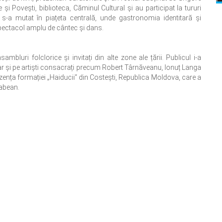
 și Povești, biblioteca, Căminul Cultural și au participat la tururi
s-a mutat în piațeta centrală, unde gastronomia identitară și
spectacol amplu de cântec și dans.
sambluri folclorice și invitați din alte zone ale țării. Publicul i-a
 dar și pe artiști consacrați precum Robert Târnăveanu, Ionuț Langa
ezența formației „Haiducii” din Costești, Republica Moldova, care a
rabean.