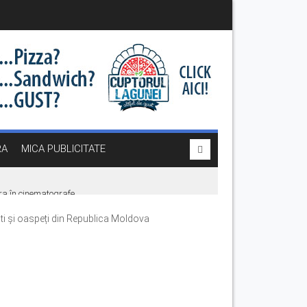
RA
MICA PUBLICITATE
era în cinematografe
iști și oaspeți din Republica Moldova