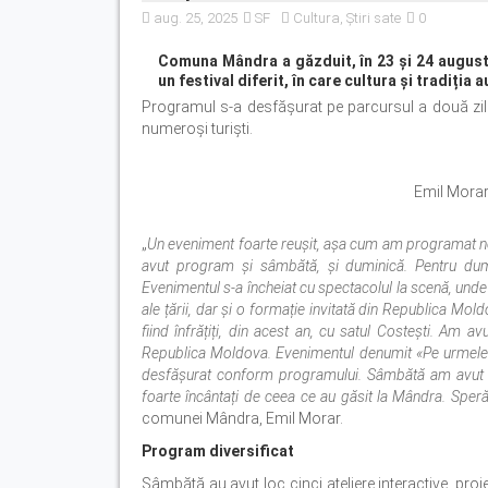
aug. 25, 2025
SF
Cultura
,
Știri sate
0
Comuna Mândra a găzduit, în 23 și 24 august,
un festival diferit, în care cultura și tradiția 
Programul s-a desfășurat pe parcursul a două zile, 
numeroși turiști.
Emil Mora
„
Un eveniment foarte reușit, așa cum am programat noi
avut program și sâmbătă, și duminică. Pentru dum
Evenimentul s-a încheiat cu spectacolul la scenă, unde lu
ale țării, dar și o formație invitată din Republica Moldo
fiind înfrățiți, din acest an, cu satul Costești. Am a
Republica Moldova. Evenimentul denumit «Pe urmele tr
desfășurat conform programului. Sâmbătă am avut cinc
foarte încântați de ceea ce au găsit la Mândra. Spe
comunei Mândra, Emil Morar.
Program diversificat
Sâmbătă au avut loc cinci ateliere interactive, proiec