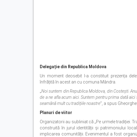
Delegație din Republica Moldova
Un moment deosebit l-a constituit prezența delega
înfrățită în acest an cu comuna Mândra.
„
Noi suntem din Republica Moldova, din Costești. Anu
de a ne afla acum aici. Suntem pentru prima dată aici ș
seamănă mult cu tradițiile noastre
”, a spus Gheorghe 
Planuri de viitor
Organizatorii au subliniat că „Pe urmele tradiției. T
construită în jurul identității și patrimoniului lo
implicarea comunității. Evenimentul a fost organi