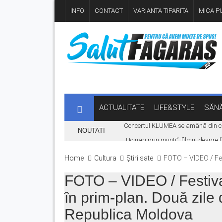
INFO
CONTACT
VARIANTA TIPARITA
MICA PU
ACTUALITATE
LIFE&STYLE
SĂNĂ
Concertul KLUMEA se amână din cau
NOUTATI
„Hoinari prin munți”, filmul despr
Ce facem în weekend la Făgăraș? Muz
Home
Cultura
Știri sate
FOTO – VIDEO / Fest
Fonduri europene pentru tinerii din 
FOTO – VIDEO / Festival
Legea pentru plafonarea prețurilor
în prim-plan. Două zile d
Republica Moldova