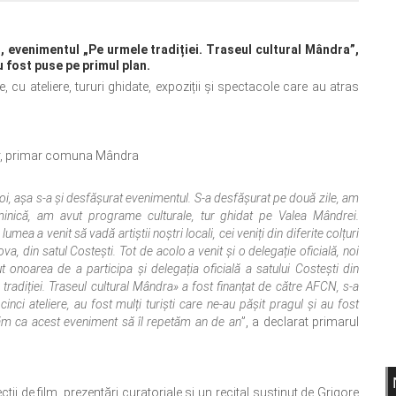
 evenimentul „Pe urmele tradiției. Traseul cultural Mândra”,
au fost puse pe primul plan.
cu ateliere, tururi ghidate, expoziții și spectacole care au atras
r, primar comuna Mândra
, așa s-a și desfășurat evenimentul. S-a desfășurat pe două zile, am
inică, am avut programe culturale, tur ghidat pe Valea Mândrei.
mea a venit să vadă artiștii noștri locali, cei veniți din diferite colțuri
va, din satul Costești. Tot de acolo a venit și o delegație oficială, noi
vut onoarea de a participa și delegația oficială a satului Costești din
adiției. Traseul cultural Mândra» a fost finanțat de către AFCN, s-a
i ateliere, au fost mulți turiști care ne-au pășit pragul și au fost
răm ca acest eveniment să îl repetăm an de an
”, a declarat primarul
ții de film, prezentări curatoriale și un recital susținut de Grigore