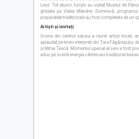
Leșe. Tot atunci, turiștii au vizitat Muzeul de Pânze
ghidate pe Valea Mândrei. Duminică, programul 
preparatele tradiționale au fost completate de un 
Artiști și invitați
Scena din centrul satului a reunit artiști locali, an
aplaudat pe tinerii interpreți din Țara Făgărașului,
și Mihai Teacă. Momentul special al serii a fost pr
adus pe scenă energia cântecului tradițional basa