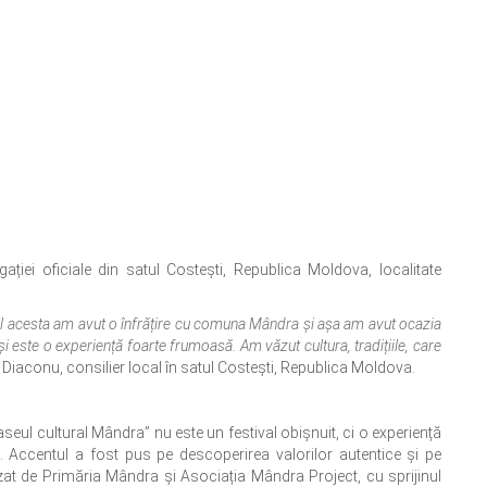
ției oficiale din satul Costești, Republica Moldova, localitate
l acesta am avut o înfrățire cu comuna Mândra și așa am avut ocazia
i este o experiență foarte frumoasă. Am văzut cultura, tradițiile, care
Diaconu, consilier local în satul Costești, Republica Moldova.
raseul cultural Mândra” nu este un festival obișnuit, ci o experiență
cal. Accentul a fost pus pe descoperirea valorilor autentice și pe
zat de Primăria Mândra și Asociația Mândra Project, cu sprijinul