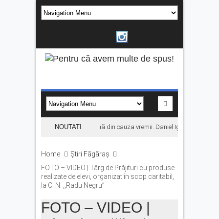
Concertul KLUMEA se amână din cauza vremii. Daniel Ignat și Titi Cîrst
NOUTATI
Home
Știri Făgăraș
FOTO – VIDEO | Târg de Prăjituri cu produse
realizate de elevi, organizat în scop caritabil,
la C. N. ,,Radu Negru’’
FOTO – VIDEO |