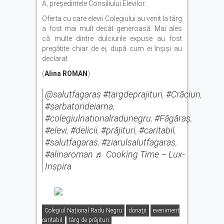
A, președintele Consiliului Elevilor.
Oferta cu care elevii Colegiului au venit la târg
a fost mai mult decât generoasă. Mai ales
că multe dintre dulciurile expuse au fost
pregătite chiar de ei, după cum ei înşişi au
declarat.
(
Alina ROMAN
)
@salutfagaras
#targdeprajituri
,
#Crăciun
,
#sarbatorideiarna
,
#colegiulnationalradunegru
,
#Făgăraș
,
#elevi
,
#delicii
,
#prăjituri
,
#caritabil
,
#salutfagaras
,
#ziarulsalutfagaras
,
#alinaroman
♬ Cooking Time – Lux-
Inspira
Colegiul Național Radu Negru
donaţii
eveniment
caritabil
târg de prăjituri