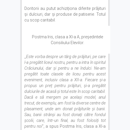
Doritorii au putut achiziționa diferite prăjituri
și dulciuri, dar și produse de patiserie. Totul
cu scop caritabil.
Postma Iris, clasa a XI-a A, președintele
Consiliului Elevilor.
,,
Este vorba despre un târg de prăjituri, pe care
l-a pregătit liceul nostru, pentru a intra în spiritul
Crăciunului, dar și pentru a ne îndulci. Ne-am
pregătit toate clasele de liceu pentru acest
eveniment, inclusiv clasa a XII-a. Fiecare și-a
propus un preț pentru prăjituri, și-a pregătit
dulciurile de acasă și totul este în scop caritabil.
Dacă e să mergem pe același model, anul
trecut, de exemplu, am fost la diverse centre de
plasament, unde am donat prăjiturile și banii.
Sau, banii strânși au fost donați către fondul
școlii, care, într-un final, au fost folosiți tot
pentru noi
”, a spus Postma Iris, clasa a XI-a