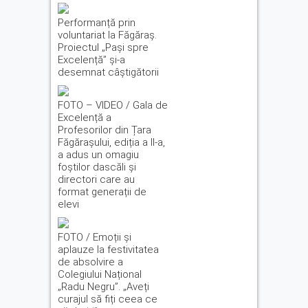
Performanță prin
voluntariat la Făgăraș.
Proiectul „Pași spre
Excelență” și-a
desemnat câștigătorii
FOTO – VIDEO / Gala de
Excelență a
Profesorilor din Țara
Făgărașului, ediția a II-a,
a adus un omagiu
foștilor dascăli și
directori care au
format generații de
elevi
FOTO / Emoții și
aplauze la festivitatea
de absolvire a
Colegiului Național
„Radu Negru”. „Aveți
curajul să fiți ceea ce