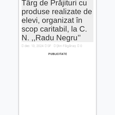
Târg de Prăjituri cu
produse realizate de
elevi, organizat în
scop caritabil, la C.
N. ,,Radu Negru’’
dec. 13, 2024
SF
Știri Făgăraș
0
PUBLICITATE