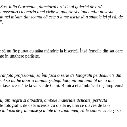
s, Iulia Gorneanu, directorul artistic al galeriei de artă
oscut-o cu ocazia unei vizite la galerie și atunci mi-a povestit
atunci mi-am dat seama că este o lume ascunsă n spatele iei și că, de
”.
să nu fie purtat cu atâta mândrie la biserică. Însă femeile din sat care
ate în unghere părăsite.
t foto profesional, să îmi facă o serie de fotografii pe dealurile din
t să nu fie doar o banală ședință foto, mi-am amintit de ia din
rtase această ie la vârsta de 6 ani. Bunica ei a îmbrăcat-o și împreună
u, alb-negru și albastru, ambele materiale delicate, perfectă
 fotografii, de data aceasta cu o altă ie, una ce o avea de la o
în locurile frumoase și uitate din zona mea, să le cunosc și eu și să