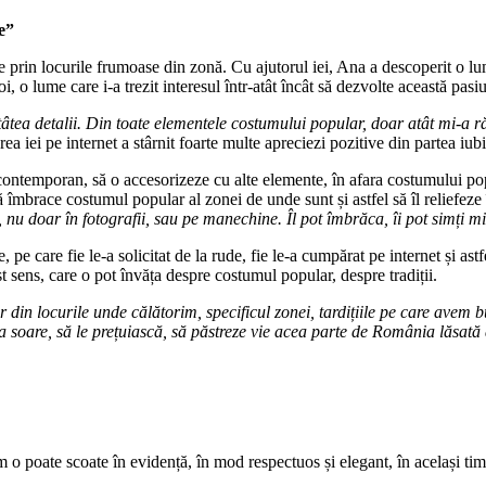
e”
ile prin locurile frumoase din zonă. Cu ajutorul iei, Ana a descoperit o 
i, o lume care i-a trezit interesul într-atât încât să dezvolte această pasi
tâtea detalii. Din toate elementele costumului popular, doar atât mi-a r
ea iei pe internet a stârnit foarte multe apreciezi pozitive din partea iu
 contemporan, să o accesorizeze cu alte elemente, în afara costumului pop
ă îmbrace costumul popular al zonei de unde sunt și astfel să îl reliefeze 
 nu doar în fotografii, sau pe manechine. Îl pot îmbrăca, îi pot simți mir
, pe care fie le-a solicitat de la rude, fie le-a cumpărat pe internet și ast
t sens, care o pot învăța despre costumul popular, despre tradiții.
din locurile unde călătorim, specificul zonei, tardițiile pe care avem bu
 la soare, să le prețuiască, să păstreze vie acea parte de România lăsată
 o poate scoate în evidență, în mod respectuos și elegant, în același ti