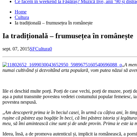
Ce facem în weekend la Făgăraș? Muzică live, anii ’90 și distra
Home
Cultura
Ia tradițională – frumusețea în românește
Ia tradițională – frumusețea în românește
sept. 07, 2015
SF
Cultura
0
„
A menț
numai cultivând și dezvoltând arta populară, vom putea năzui să av
Iile ei deschid multe porți. Porți de case vechi, porți de muzee, porți de
așa a putut transmite povestea vedetei costumului popular femeiesc, ia 
povestea nespusă.
„
Am descoperit prima ie în beciul casei, în urmă cu câțiva ani, în tim
rușine că păstrez așa bogăție în beci, că îmi păstrez istoria și legătu
meu, să îmi amintească cine sunt și de unde provin. Prima ie este ia 
Ideea, însă, a de promova autenticul și, implicit ia românească, a pornit