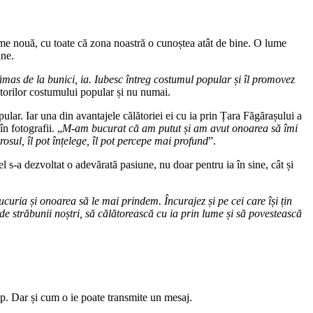
lume nouă, cu toate că zona noastră o cunoștea atât de bine. O lume
une.
ămas de la bunici, ia. Iubesc întreg costumul popular și îl promovez
bitorilor costumului popular și nu numai.
ular. Iar una din avantajele călătoriei ei cu ia prin Țara Făgărașului a
în fotografii. „
M-am bucurat că am putut și am avut onoarea să îmi
osul, îl pot înțelege, îl pot percepe mai profund
”.
fel s-a dezvoltat o adevărată pasiune, nu doar pentru ia în sine, cât și
curia și onoarea să le mai prindem. Încurajez și pe cei care își țin
 de străbunii noștri, să călătorească cu ia prin lume și să povestească
mp. Dar și cum o ie poate transmite un mesaj.