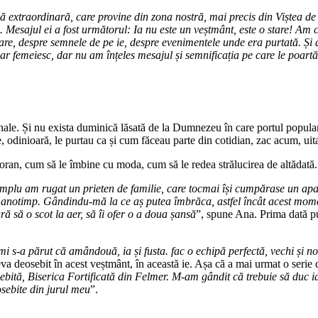
extraordinară, care provine din zona nostră, mai precis din Viștea de Su
sajul ei a fost următorul: Ia nu este un veștmânt, este o stare! Am cun
oare, despre semnele de pe ie, despre evenimentele unde era purtată. Și 
ar femeiesc, dar nu am înțeles mesajul și semnificația pe care le poartă
onale. Și nu exista duminică lăsată de la Dumnezeu în care portul popular 
, odinioară, le purtau ca și cum făceau parte din cotidian, zac acum, uit
oran, cum să le îmbine cu moda, cum să le redea strălucirea de altădată.
simplu am rugat un prieten de familie, care tocmai își cumpărase un apara
i anotimp. Gândindu-mă la ce aș putea îmbrăca, astfel încât acest momen
ă să o scot la aer, să îi ofer o a doua șansă
”, spune Ana. Prima dată pu
i s-a părut că amândouă, ia și fusta. fac o echipă perfectă, vechi și no
a deosebit în acest veștmânt, în această ie. Așa că a mai urmat o serie de
ebită, Biserica Fortificată din Felmer. M-am gândit că trebuie să duc ia 
osebite din jurul meu
”.