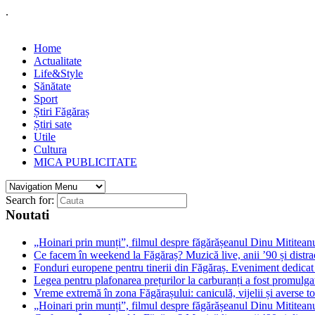
.
Home
Actualitate
Life&Style
Sănătate
Sport
Știri Făgăraș
Știri sate
Utile
Cultura
MICA PUBLICITATE
Search for:
Noutati
„Hoinari prin munți”, filmul despre făgărășeanul Dinu Mititeanu
Ce facem în weekend la Făgăraș? Muzică live, anii ’90 și distra
Fonduri europene pentru tinerii din Făgăraș. Eveniment dedicat c
Legea pentru plafonarea prețurilor la carburanți a fost promulga
Vreme extremă în zona Făgărașului: caniculă, vijelii și averse to
„Hoinari prin munți”, filmul despre făgărășeanul Dinu Mititeanu