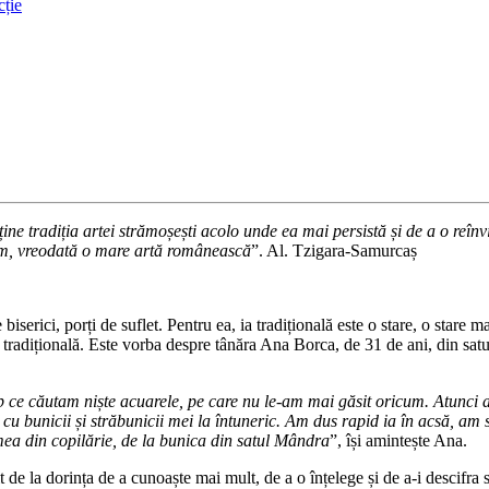
cție
ine tradiția artei strămoșești acolo unde ea mai persistă și de a o reînv
em, vreodată o mare artă românească
”. Al. Tzigara-Samurcaș
 biserici, porți de suflet. Pentru ea, ia tradițională este o stare, o stare
tradițională. Este vorba despre tânăra Ana Borca, de 31 de ani, din satul
p ce căutam niște acuarele, pe care nu le-am mai găsit oricum. Atunci a
ra cu bunicii și străbunicii mei la întuneric. Am dus rapid ia în acsă, a
mea din copilărie, de la bunica din satul Mândra
”, își amintește Ana.
 de la dorința de a cunoaște mai mult, de a o înțelege și de a-i descifra s