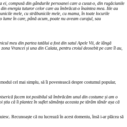
atea ei, compusă din gândurile persoanei care a cusut-o, din rugăciunile
, din energia tuturor celor care au îmbrăcat-o înaintea mea. Iile au
unicile mele, cu străbunicile mele, cu mama, în toate locurile
re o lume în care, până acum, poate nu aveam curajul, sau
icul meu din partea tatălui a fost din satul Apele Vii, de lângă
ona Vrancei și una din Calata, pentru croiul deosebit pe care îl au,
ă în modul cel mai simplu, să îi povestească despre costumul popular,
biserică facem tot posibilul să îmbrăcăm unul din costume și am o
 știu că îi plantez în suflet sămânța aceasta pe tărâm tânăr așa că
prețuiesc. Recunoaște că nu lucrează în acest domeniu, însă i-ar plăcea să