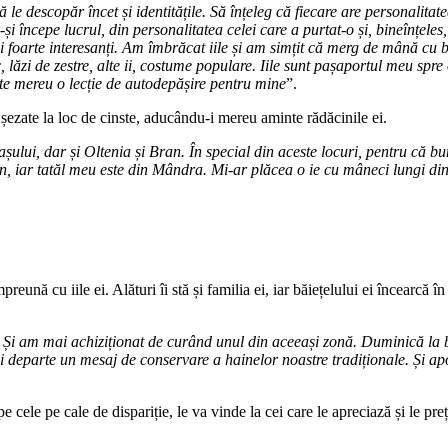
să le descopăr încet și identitățile. Să înțeleg că fiecare are personalit
și începe lucrul, din personalitatea celei care a purtat-o și, bineînțeles
 foarte interesanți. Am îmbrăcat iile și am simțit că merg de mână cu b
lăzi de zestre, alte ii, costume populare. Iile sunt pașaportul meu sp
ste mereu o lecție de autodepășire pentru mine
”.
Așezate la loc de cinste, aducându-i mereu aminte rădăcinile ei.
lui, dar și Oltenia și Bran. În special din aceste locuri, pentru că bun
iar tatăl meu este din Mândra. Mi-ar plăcea o ie cu mâneci lungi din z
reună cu iile ei. Alături îi stă și familia ei, iar băiețelului ei încearc
 Și am mai achiziționat de curând unul din aceeași zonă. Duminică la 
departe un mesaj de conservare a hainelor noastre tradiționale. Și apoi
 pe cele pe cale de dispariție, le va vinde la cei care le apreciază și le 