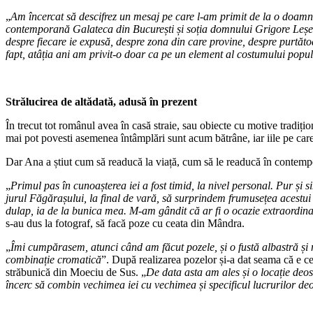
„
Am încercat să descifrez un mesaj pe care l-am primit de la o doamnă 
contemporană Galateca din București și soția domnului Grigore Leșe. Me
despre fiecare ie expusă, despre zona din care provine, despre purtăt
fapt, atâția ani am privit-o doar ca pe un element al costumului popul
Strălucirea de altădată, adusă în prezent
În trecut tot românul avea în casă straie, sau obiecte cu motive tradiți
mai pot povesti asemenea întâmplări sunt acum bătrâne, iar iile pe care
Dar Ana a știut cum să readucă la viață, cum să le readucă în contemp
„
Primul pas în cunoașterea iei a fost timid, la nivel personal. Pur și 
jurul Făgărașului, la final de vară, să surprindem frumusețea acestu
dulap, ia de la bunica mea. M-am gândit că ar fi o ocazie extraordinar
s-au dus la fotograf, să facă poze cu ceata din Mândra.
„
Îmi cumpărasem, atunci când am făcut pozele, și o fustă albastră și m
combinație cromatică
”. După realizarea pozelor și-a dat seama că e cev
străbunică din Moeciu de Sus. „
De data asta am ales și o locație deos
încerc să combin vechimea iei cu vechimea și specificul lucrurilor de