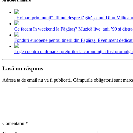
Articole similare
„Hoinari prin munți”, filmul despre făgărășeanul Dinu Mititeanu
Ce facem în weekend la Făgăraș? Muzică live, anii ’90 și distra
Fonduri europene pentru tinerii din Făgăraș. Eveniment dedicat c
Legea pentru plafonarea prețurilor la carburanți a fost promulga
Lasă un răspuns
Adresa ta de email nu va fi publicată.
Câmpurile obligatorii sunt marc
Comentariu
*