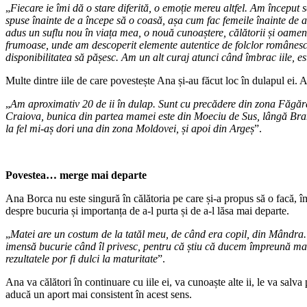
„
Fiecare ie îmi dă o stare diferită, o emoție mereu altfel. Am început 
spuse înainte de a începe să o coasă, așa cum fac femeile înainte de a-
adus un suflu nou în viața mea, o nouă cunoaștere, călătorii și oameni
frumoase, unde am descoperit elemente autentice de folclor românesc, 
disponibilitatea să pășesc. Am un alt curaj atunci când îmbrac iile, e
Multe dintre iile de care povestește Ana și-au făcut loc în dulapul ei. 
„
Am aproximativ 20 de ii în dulap. Sunt cu precădere din zona Făgărașu
Craiova, bunica din partea mamei este din Moeciu de Sus, lângă Bran, 
la fel mi-aș dori una din zona Moldovei, și apoi din Argeș
”.
Povestea… merge mai departe
Ana Borca nu este singură în călătoria pe care și-a propus să o facă, împ
despre bucuria și importanța de a-l purta și de a-l lăsa mai departe.
„
Matei are un costum de la tatăl meu, de când era copil, din Mândra.
imensă bucurie când îl privesc, pentru că știu că ducem împreună mai 
rezultatele por fi dulci la maturitate
”.
Ana va călători în continuare cu iile ei, va cunoaște alte ii, le va salva
aducă un aport mai consistent în acest sens.