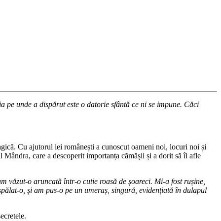
ia pe unde a dispărut este o datorie sfântă ce ni se impune. Căci
 magică. Cu ajutorul iei românești a cunoscut oameni noi, locuri noi și
 Mândra, care a descoperit importanța cămășii și a dorit să îi afle
m văzut-o aruncată într-o cutie roasă de șoareci. Mi-a fost rușine,
m spălat-o, și am pus-o pe un umeraș, singură, evidențiată în dulapul
ecretele.