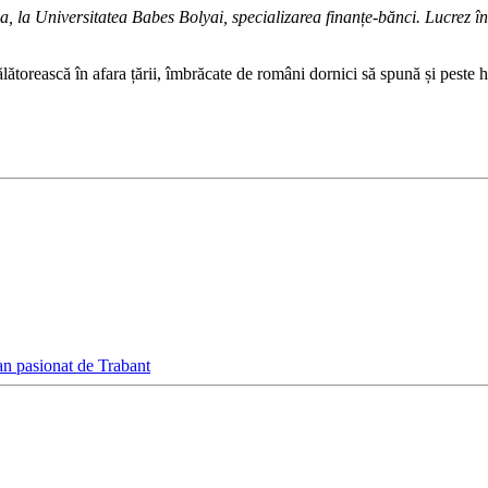
 la Universitatea Babes Bolyai, specializarea finanțe-bănci. Lucrez înt
ălătorească în afara țării, îmbrăcate de români dornici să spună și peste ho
an pasionat de Trabant