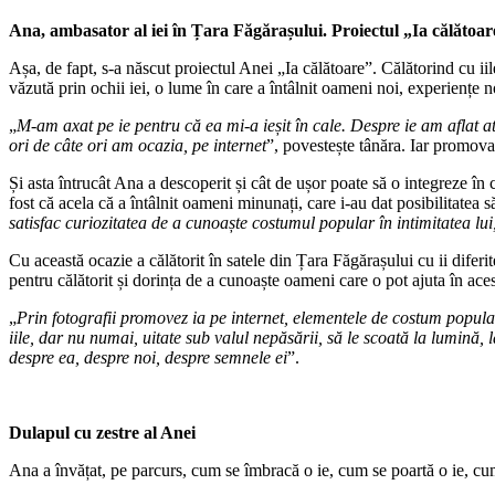
Ana, ambasator al iei în Țara Făgărașului. Proiectul „Ia călătoar
Așa, de fapt, s-a născut proiectul Anei „Ia călătoare”. Călătorind cu i
văzută prin ochii iei, o lume în care a întâlnit oameni noi, experiențe no
„
M-am axat pe ie pentru că ea mi-a ieșit în cale. Despre ie am aflat a
ori de câte ori am ocazia, pe internet
”, povestește tânăra. Iar promovar
Și asta întrucât Ana a descoperit și cât de ușor poate să o integreze în
fost că acela că a întâlnit oameni minunați, care i-au dat posibilitatea s
satisfac curiozitatea de a cunoaște costumul popular în intimitatea lui,
Cu această ocazie a călătorit în satele din Țara Făgărașului cu ii diferite
pentru călătorit și dorința de a cunoaște oameni care o pot ajuta în aces
„
Prin fotografii promovez ia pe internet, elementele de costum popular 
iile, dar nu numai, uitate sub valul nepăsării, să le scoată la lumină,
despre ea, despre noi, despre semnele ei
”.
Dulapul cu zestre al Anei
Ana a învățat, pe parcurs, cum se îmbracă o ie, cum se poartă o ie, cum