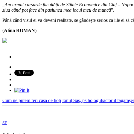
„
Am urmat cursurile facultății de Științe Economice din Cluj – Napoca,
ziua când pot face din pasiunea mea locul meu de muncă
”.
Până când visul ei va deveni realitate, se gândește serios ca iile ei să c
(
Alina ROMAN
)
Cum ne putem feri casa de hoți
Ionuț Sas, psihologul/actorul făgărășe
SF