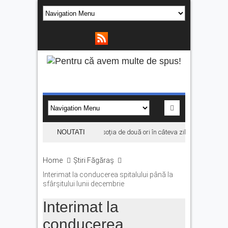
a, reținut după ce și-ar fi agresat soția de două ori în câteva zile
NOUTATI
Se fac ang
Home
Știri Făgăraș
Interimat la conducerea spitalului până la
sfârșitului lunii decembrie
Interimat la
conducerea