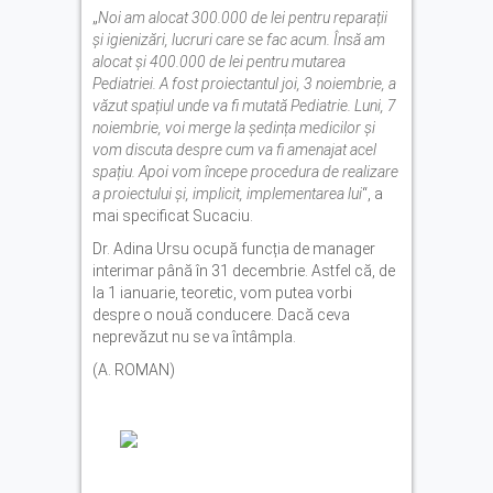
„
Noi am alocat 300.000 de lei pentru reparații
și igienizări, lucruri care se fac acum. Însă am
alocat și 400.000 de lei pentru mutarea
Pediatriei. A fost proiectantul joi, 3 noiembrie, a
văzut spațiul unde va fi mutată Pediatrie. Luni, 7
noiembrie, voi merge la ședința medicilor și
vom discuta despre cum va fi amenajat acel
spațiu. Apoi vom începe procedura de realizare
a proiectului și, implicit, implementarea lui
“, a
mai specificat Sucaciu.
Dr. Adina Ursu ocupă funcția de manager
interimar până în 31 decembrie. Astfel că, de
la 1 ianuarie, teoretic, vom putea vorbi
despre o nouă conducere. Dacă ceva
neprevăzut nu se va întâmpla.
(A. ROMAN)