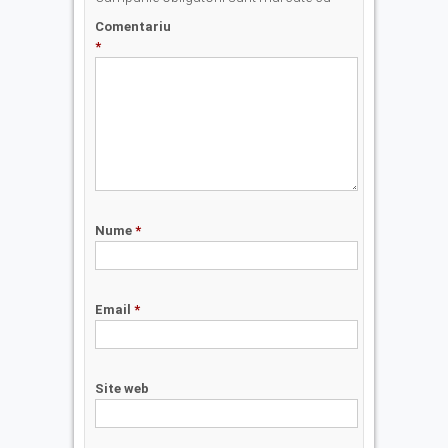
Comentariu
*
Nume
*
Email
*
Site web