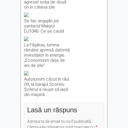
agresat soția de două
ori în câteva zile
Se fac angajări pe
șantierul Makyol
DJ104B. Ce se caută
La Făgăraș, lumina
rămâne aprinsă datorită
investițiilor în energie.
„Economisim deja de
ani de zile”
Autoturism căzut în râul
Olt, la barajul Scoreiu.
Șoferul a reușit să iasă
din mașină
Lasă un răspuns
Adresa ta de email nu va fi publicată.
Câmpurile obligatorii sunt marcate cu
*