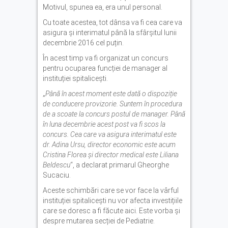
Motivul, spunea ea, era unul personal.
Cu toate acestea, tot dânsa va fi cea care va
asigura și interimatul până la sfârșitul lunii
decembrie 2016 cel puțin.
În acest timp va fi organizat un concurs
pentru ocuparea funcției de manager al
instituției spitalicești.
„
Până în acest moment este dată o dispoziție
de conducere provizorie. Suntem în procedura
de a scoate la concurs postul de manager. Până
în luna decembrie acest post va fi scos la
concurs. Cea care va asigura interimatul este
dr. Adina Ursu, director economic este acum
Cristina Florea și director medical este Liliana
Beldescu
“, a declarat primarul Gheorghe
Sucaciu.
Aceste schimbări care se vor face la vârful
instituției spitalicești nu vor afecta investițiile
care se doresc a fi făcute aici. Este vorba și
despre mutarea secției de Pediatrie.