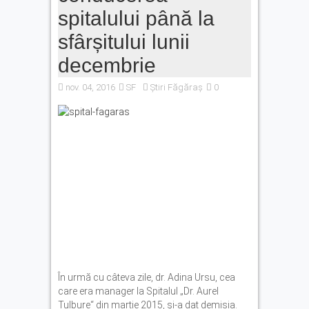
spitalului până la
sfârșitului lunii
decembrie
nov. 04, 2016
SF
Știri Făgăraș
0
În urmă cu câteva zile, dr. Adina Ursu, cea
care era manager la Spitalul „Dr. Aurel
Tulbure“ din martie 2015, și-a dat demisia.