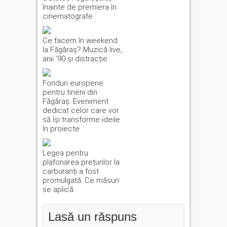
înainte de premiera în
cinematografe
Ce facem în weekend
la Făgăraș? Muzică live,
anii ’90 și distracție
Fonduri europene
pentru tinerii din
Făgăraș. Eveniment
dedicat celor care vor
să își transforme ideile
în proiecte
Legea pentru
plafonarea prețurilor la
carburanți a fost
promulgată. Ce măsuri
se aplică
Lasă un răspuns