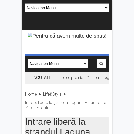
e vede la Cetatea Făgărașului, înainte de premiera în cinematografe
NOUTATI
Ce facem
Home
Life&Style
Intrare liberă la ștrandul Laguna Albastră de
Ziua copilului
Intrare liberă la
ștrandul Laguna