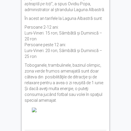
așteaptă pe toți
“, a spus Ovidiu Popa,
administrator al ștrandului Laguna Albastră.
În acest an tarifele la Laguna Albastră sunt:
Persoane 2-12 ani:
Luni-Vineri: 15 ron; Sâmbătă și Duminică –
20 ron
Persoane peste 12 ani:
Luni-Vineri: 20 ron; Sâmbătă și Duminică –
25 ron
Toboganele, trambulinele, bazinul olimpic,
zona verde frumos amenajată sunt doar
câteva din posibilităţile de ditracţie şi de
relaxare pentru a avea o zi reuşită de 1 iunie.
Şi dacă aveţi multa energie, o puteţi
consuma jucând fotbal sau volei în spaţiul
special amenajat.