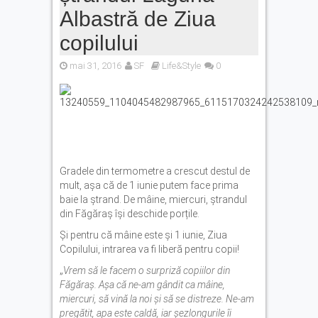
Albastră de Ziua
copilului
mai 31, 2016
SF
Life&Style
0
Gradele din termometre a crescut destul de
mult, așa că de 1 iunie putem face prima
baie la ștrand. De mâine, miercuri, ștrandul
din Făgăraș își deschide porțile.
Și pentru că mâine este și 1 iunie, Ziua
Copilului, intrarea va fi liberă pentru copii!
„
Vrem să le facem o surpriză copiilor din
Făgăraș. Așa că ne-am gândit ca mâine,
miercuri, să vină la noi și să se distreze. Ne-am
pregătit, apa este caldă, iar șezlongurile îi