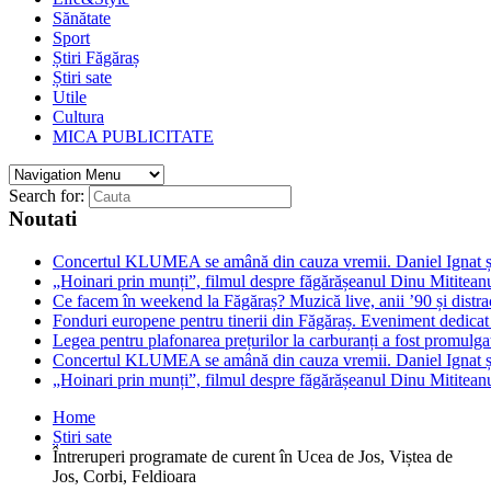
Sănătate
Sport
Știri Făgăraș
Știri sate
Utile
Cultura
MICA PUBLICITATE
Search for:
Noutati
Concertul KLUMEA se amână din cauza vremii. Daniel Ignat și 
„Hoinari prin munți”, filmul despre făgărășeanul Dinu Mititeanu
Ce facem în weekend la Făgăraș? Muzică live, anii ’90 și distra
Fonduri europene pentru tinerii din Făgăraș. Eveniment dedicat c
Legea pentru plafonarea prețurilor la carburanți a fost promulga
Concertul KLUMEA se amână din cauza vremii. Daniel Ignat și 
„Hoinari prin munți”, filmul despre făgărășeanul Dinu Mititeanu
Home
Știri sate
Întreruperi programate de curent în Ucea de Jos, Viștea de
Jos, Corbi, Feldioara