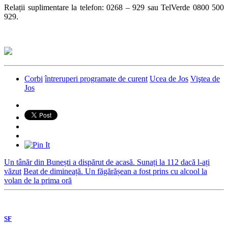
Relații suplimentare la telefon: 0268 – 929 sau TelVerde 0800 500
929.
Corbi
întreruperi programate de curent
Ucea de Jos
Viştea de
Jos
Un tânăr din Bunești a dispărut de acasă. Sunați la 112 dacă l-ați
văzut
Beat de dimineață. Un făgărășean a fost prins cu alcool la
volan de la prima oră
SF