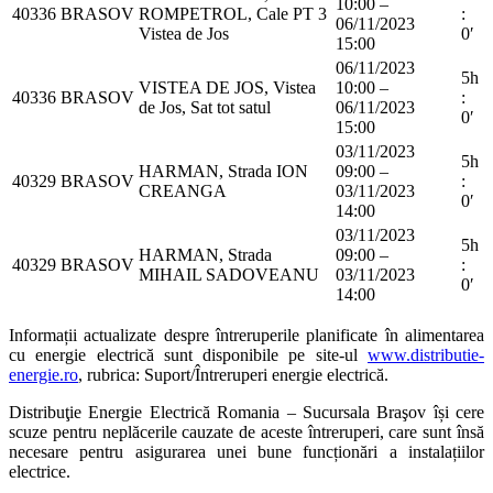
10:00 –
40336
BRASOV
ROMPETROL, Cale PT 3
:
06/11/2023
Vistea de Jos
0′
15:00
06/11/2023
5h
VISTEA DE JOS, Vistea
10:00 –
40336
BRASOV
:
de Jos, Sat tot satul
06/11/2023
0′
15:00
03/11/2023
5h
HARMAN, Strada ION
09:00 –
40329
BRASOV
:
CREANGA
03/11/2023
0′
14:00
03/11/2023
5h
HARMAN, Strada
09:00 –
40329
BRASOV
:
MIHAIL SADOVEANU
03/11/2023
0′
14:00
Informații actualizate despre întreruperile planificate în alimentarea
cu energie electrică sunt disponibile pe site-ul
www.distributie-
energie.ro
, rubrica: Suport/Întreruperi energie electrică.
Distribuţie Energie Electrică Romania – Sucursala Braşov își cere
scuze pentru neplăcerile cauzate de aceste întreruperi, care sunt însă
necesare pentru asigurarea unei bune funcționări a instalațiilor
electrice.