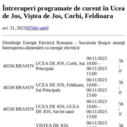
Întreruperi programate de curent în Ucea
de Jos, Viștea de Jos, Corbi, Feldioara
oct. 31, 2023
SF
Știri sate
0
Distribuţie Energie Electrică Romania – Sucursala Braşov anunţă
întreruperea alimentării cu energie electrică:
06/11/2023
5h
UCEA DE JOS, Corbi, Sat
10:00 –
40336
BRASOV
:
Principala
06/11/2023
0′
15:00
06/11/2023
5h
UCEA DE JOS, Feldioara,
10:00 –
40336
BRASOV
:
Sat Principala
06/11/2023
0′
15:00
06/11/2023
5h
UCEA DE JOS, UCEA
10:00 –
40336
BRASOV
:
DE JOS, Sat tot satul
06/11/2023
0′
15:00
06/11/2023
VISTEA DE JOS,
5h