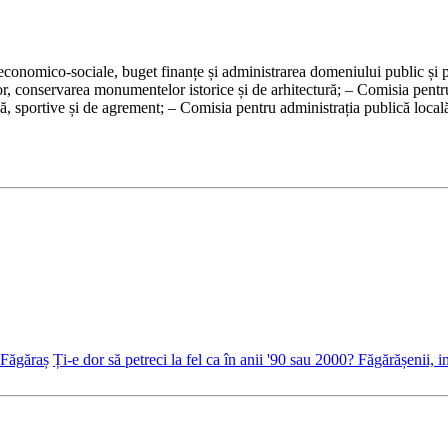
 economico-sociale, buget finanțe și administrarea domeniului public și p
tor, conservarea monumentelor istorice și de arhitectură; – Comisia pentr
cială, sportive și de agrement; – Comisia pentru administrația publică locală
 Făgăraș
Ți-e dor să petreci la fel ca în anii '90 sau 2000? Făgărășenii, 