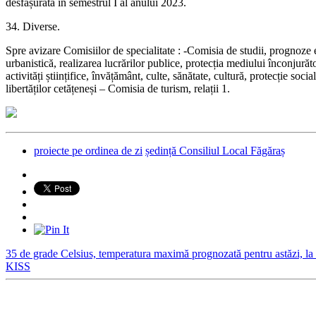
desfășurată în semestrul I al anului 2023.
34. Diverse.
Spre avizare Comisiilor de specialitate : -Comisia de studii, prognoze
urbanistică, realizarea lucrărilor publice, protecția mediului înconjură
activități științifice, învățământ, culte, sănătate, cultură, protecție so
libertăților cetățeneși – Comisia de turism, relații 1.
proiecte pe ordinea de zi
ședință Consiliul Local Făgăraș
35 de grade Celsius, temperatura maximă prognozată pentru astăzi, la
KISS