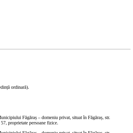
dință ordinară).
unicipiului Făgăraș – domeniu privat, situat în Făgăraș, str.
 57, proprietate persoane fizice.
unicipiului Făgăraș – domeniu privat, situat în Făgăraș, str.