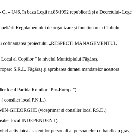
 – Ci – U46, în baza Legii nr.85/1992 republicată și a Decretului- Lege
ompeltării Regulamentului de organizare și funcționare a Clubului
raș, pentru cofinanțarea proiectului „RESPECT! MANAGEMENTUL
 Local al Copiilor ” la nivelul Municipiului Făgăraș.
itroparc S.R.L. Făgăraș și aprobarea duratei mandatelor acestora.
ier local Partida Romilor “Pro-Europa”).
consilier local P.N.L.).
COSMIN-GHEORGHE (viceprimar si consilier local P.S.D.).
consilier local INDEPENDENT).
ind activitatea asistenților personali ai persoanelor cu handicap grav,