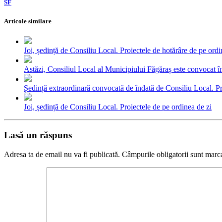
SF
Articole similare
Joi, ședință de Consiliu Local. Proiectele de hotărâre de pe ordi
Astăzi, Consiliul Local al Municipiului Făgăraș este convocat în
Ședință extraordinară convocată de îndată de Consiliu Local. Pr
Joi, ședință de Consiliu Local. Proiectele de pe ordinea de zi
Lasă un răspuns
Adresa ta de email nu va fi publicată.
Câmpurile obligatorii sunt marc