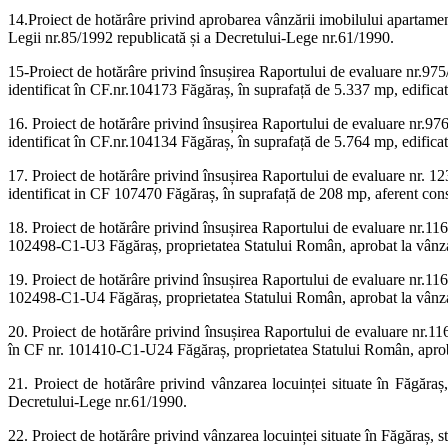
14.Proiect de hotărâre privind aprobarea vânzării imobilului apartament
Legii nr.85/1992 republicată și a Decretului-Lege nr.61/1990.
15-Proiect de hotărâre privind însușirea Raportului de evaluare nr.975/
identificat în CF.nr.104173 Făgăraș, în suprafață de 5.337 mp, edif
16. Proiect de hotărâre privind însușirea Raportului de evaluare nr.976
identificat în CF.nr.104134 Făgăraș, în suprafață de 5.764 mp, edif
17. Proiect de hotărâre privind însușirea Raportului de evaluare nr. 12
identificat in CF 107470 Făgăraș, în suprafață de 208 mp, aferent const
18. Proiect de hotărâre privind însușirea Raportului de evaluare nr.116
102498-C1-U3 Făgăraș, proprietatea Statului Român, aprobat la vânz
19. Proiect de hotărâre privind însușirea Raportului de evaluare nr.116
102498-C1-U4 Făgăraș, proprietatea Statului Român, aprobat la vânz
20. Proiect de hotărâre privind însușirea Raportului de evaluare nr.11
în CF nr. 101410-C1-U24 Făgăraș, proprietatea Statului Român, aprob
21. Proiect de hotărâre privind vânzarea locuinței situate în Făgăr
Decretului-Lege nr.61/1990.
22. Proiect de hotărâre privind vânzarea locuinței situate în Făgăraș,