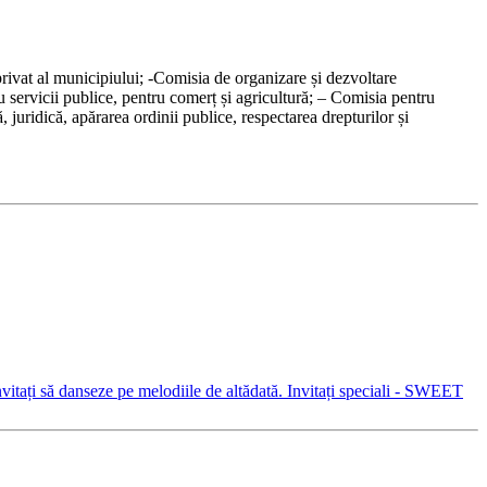
rivat al municipiului; -Comisia de organizare și dezvoltare
u servicii publice, pentru comerț și agricultură; – Comisia pentru
, juridică, apărarea ordinii publice, respectarea drepturilor și
invitați să danseze pe melodiile de altădată. Invitați speciali - SWEET