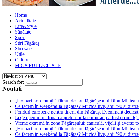
Home
Actualitate
Life&Style
Sănătate
Sport
Știri Făgăraș
Știri sate
Utile
Cultura
MICA PUBLICITATE
Search for:
Noutati
„Hoinari prin munți”, filmul despre făgărășeanul Dinu Mititeanu
Ce facem în weekend la Făgăraș? Muzică live, anii ’90 și distra
Fonduri europene pentru tinerii din Făgăraș. Eveniment dedicat c
Legea pentru plafonarea prețurilor la carburanți a fost promulga
Vreme extremă în zona Făgărașului: caniculă, vijelii și averse to
„Hoinari prin munți”, filmul despre făgărășeanul Dinu Mititeanu
Ce facem în weekend la Făgăraș? Muzică live, anii ’90 și distra