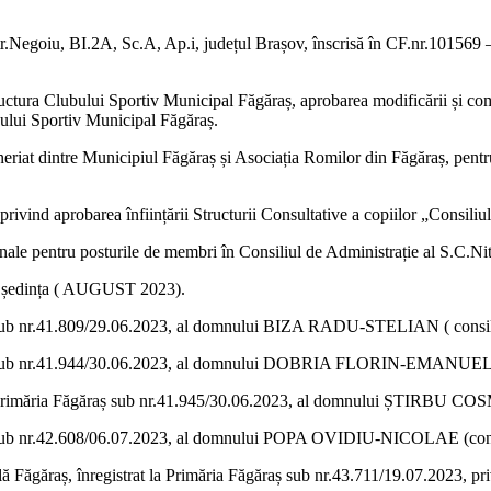
 str.Negoiu, BI.2A, Sc.A, Ap.i, județul Brașov, înscrisă în CF.nr.101569
structura Clubului Sportiv Municipal Făgăraș, aprobarea modificării și c
ului Sportiv Municipal Făgăraș.
parteneriat dintre Municipiul Făgăraș și Asociația Romilor din Făgă
vind aprobarea înființării Structurii Consultative a copiilor „Consiliul
finale pentru posturile de membri în Consiliul de Administrație al S.C.N
 de ședința ( AUGUST 2023).
raș sub nr.41.809/29.06.2023, al domnului BIZA RADU-STELIAN ( consil
ăraș sub nr.41.944/30.06.2023, al domnului DOBRIA FLORIN-EMANUEL ( 
at la Primăria Făgăraș sub nr.41.945/30.06.2023, al domnului ȘTIRBU 
ăgăraș sub nr.42.608/06.07.2023, al domnului POPA OVIDIU-NICOLAE (
 Făgăraș, înregistrat la Primăria Făgăraș sub nr.43.711/19.07.2023, priv