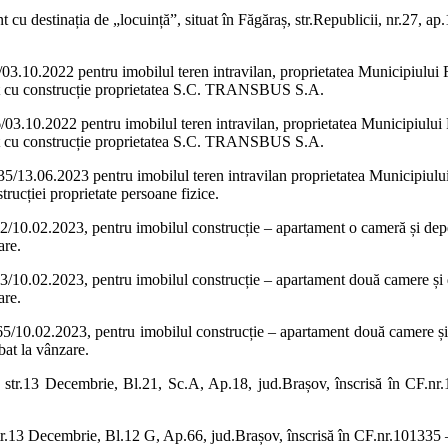
 cu destinația de „locuință”, situat în Făgăraș, str.Republicii, nr.27, a
03.10.2022 pentru imobilul teren intravilan, proprietatea Municipiului F
icat cu construcție proprietatea S.C. TRANSBUS S.A.
/03.10.2022 pentru imobilul teren intravilan, proprietatea Municipiului F
icat cu construcție proprietatea S.C. TRANSBUS S.A.
35/13.06.2023 pentru imobilul teren intravilan proprietatea Municipiului 
rucției proprietate persoane fizice.
2/10.02.2023, pentru imobilul construcție – apartament o cameră și depend
are.
3/10.02.2023, pentru imobilul construcție – apartament două camere și de
are.
65/10.02.2023, pentru imobilul construcție – apartament două camere și 
at la vânzare.
aș, str.13 Decembrie, Bl.21, Sc.A, Ap.18, jud.Brașov, înscrisă în CF.n
 str.13 Decembrie, Bl.12 G, Ap.66, jud.Brașov, înscrisă în CF.nr.101335