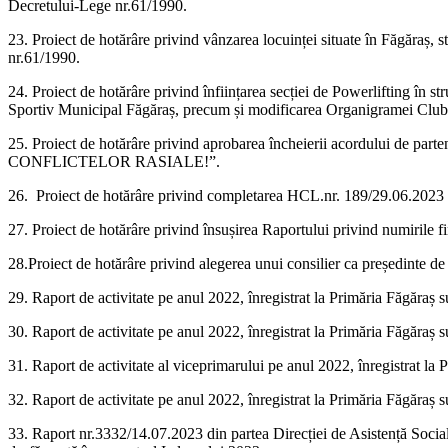
Decretului-Lege nr.61/1990.
23. Proiect de hotărâre privind vânzarea locuinței situate în Făgăraș,
nr.61/1990.
24. Proiect de hotărâre privind înființarea secției de Powerlifting în 
Sportiv Municipal Făgăraș, precum și modificarea Organigramei Club
25. Proiect de hotărâre privind aprobarea încheierii acordului de 
CONFLICTELOR RASIALE!”.
26. Proiect de hotărâre privind completarea HCL.nr. 189/29.06.2023 pri
27. Proiect de hotărâre privind însușirea Raportului privind numirile 
28.Proiect de hotărâre privind alegerea unui consilier ca președinte
29. Raport de activitate pe anul 2022, înregistrat la Primăria Făgă
30. Raport de activitate pe anul 2022, înregistrat la Primăria Făg
31. Raport de activitate al viceprimarului pe anul 2022, înregistr
32. Raport de activitate pe anul 2022, înregistrat la Primăria F
33. Raport nr.3332/14.07.2023 din partea Direcției de Asistență Socială