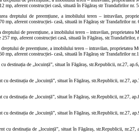
2 mp, aferent construcției casă, situată în Făgăraș str Trandafirilor nr. 5
area dreptului de preemțiune, a imobilului teren – intravilan, propri
0 mp, aferent construcției- casă, situată in Făgăraș str Trandafirilor nr. 
a dreptului de preemțiune, a imobilului teren – intravilan, proprietatea 
 257 mp, aferent construcției casă, situată în Făgăraș, str.Trandafirilor, 
 dreptului de preemțiune, a imobilului teren – intravilan, proprietatea M
0 mp, aferent construcției- casă, situată în Făgăraș str Trandafirilor nr.
u destinația de „locuință”, situat în Făgăraș, str.Republicii, nr.27, ap.
 cu destinația de „locuință”, situat în Făgăraș, str.Republicii, nr.27, ap
cu destinația de „locuință”, situat în Făgăraș, str.Republicii, nr.27, ap
cu destinația de „locuință”, situat în Făgăraș, str.Republicii, nr.27, ap
t cu destinația de „locuință”, situat în Făgăraș, str.Republicii, nr.27