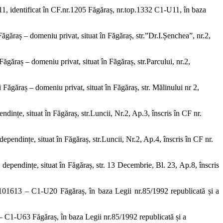
p.11, identificat în CF.nr.1205 Făgăraș, nr.top.1332 C1-U11, în baza
ăgăraș – domeniu privat, situat în Făgăraș, str.”Dr.I.Șenchea”, nr.2,
ăgăraș – domeniu privat, situat în Făgăraș, str.Parcului, nr.2,
Făgăraș – domeniu privat, situat în Făgăraș, str. Mălinului nr 2,
ințe, situat în Făgăraș, str.Luncii, Nr.2, Ap.3, înscris în CF nr.
pendințe, situat în Făgăraș, str.Luncii, Nr.2, Ap.4, înscris în CF nr.
dependințe, situat în Făgăraș, str. 13 Decembrie, Bl. 23, Ap.8, înscris
r.101613 – C1-U20 Făgăraș, în baza Legii nr.85/1992 republicată și a
 – C1-U63 Făgăraș, în baza Legii nr.85/1992 republicată și a