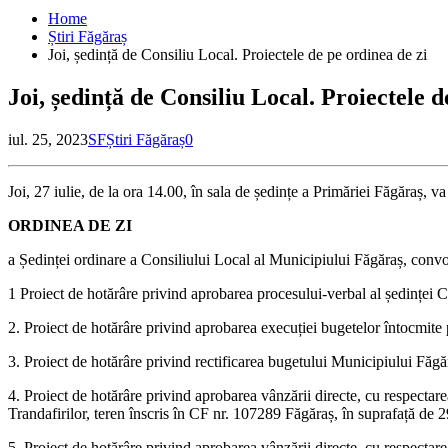
Home
Știri Făgăraș
Joi, ședință de Consiliu Local. Proiectele de pe ordinea de zi
Joi, ședință de Consiliu Local. Proiectele d
iul. 25, 2023
SF
Știri Făgăraș
0
Joi, 27 iulie, de la ora 14.00, în sala de ședințe a Primăriei Făgăraș, v
ORDINEA DE ZI
a Ședinței ordinare a Consiliului Local al Municipiului Făgăraș, conv
1 Proiect de hotărâre privind aprobarea procesului-verbal al ședinței 
2. Proiect de hotărâre privind aprobarea execuției bugetelor întocmite 
3. Proiect de hotărâre privind rectificarea bugetului Municipiului Făg
4. Proiect de hotărâre privind aprobarea vânzării directe, cu respectare
Trandafirilor, teren înscris în CF nr. 107289 Făgăraș, în suprafață de 29
5. Proiect de hotărâre privind aprobarea vânzării directe, cu respectare