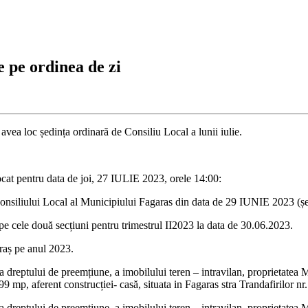
e pe ordinea de zi
a avea loc ședința ordinară de Consiliu Local a lunii iulie.
ocat pentru data de joi, 27 IULIE 2023, orele 14:00:
Consiliului Local al Municipiului Fagaras din data de 29 IUNIE 2023 (șe
pe cele două secțiuni pentru trimestrul II2023 la data de 30.06.2023.
ăraș pe anul 2023.
a dreptului de preemțiune, a imobilului teren – intravilan, proprietatea M
9 mp, aferent construcției- casă, situata in Fagaras stra Trandafirilor nr.
a dreptului de preemțiune, a imobilului teren – intravilan, proprietatea M