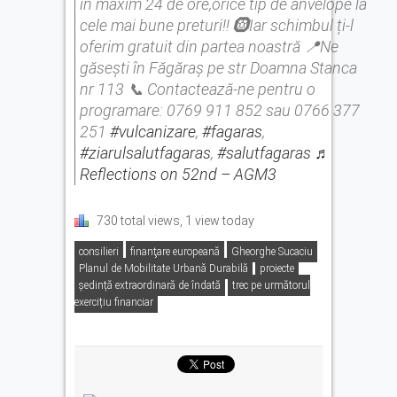
în maxim 24 de ore,orice tip de anvelope la
cele mai bune preturi‼️ 🛞Iar schimbul ți-l
oferim gratuit din partea noastră 📍Ne
găsești în Făgăraș pe str Doamna Stanca
nr 113 📞 Contactează-ne pentru o
programare: 0769 911 852 sau 0766 377
251
#vulcanizare
,
#fagaras
,
#ziarulsalutfagaras
,
#salutfagaras
♬
Reflections on 52nd – AGM3
730 total views, 1 view today
consilieri
finanţare europeană
Gheorghe Sucaciu
Planul de Mobilitate Urbană Durabilă
proiecte
ședință extraordinară de îndată
trec pe următorul
exercițiu financiar