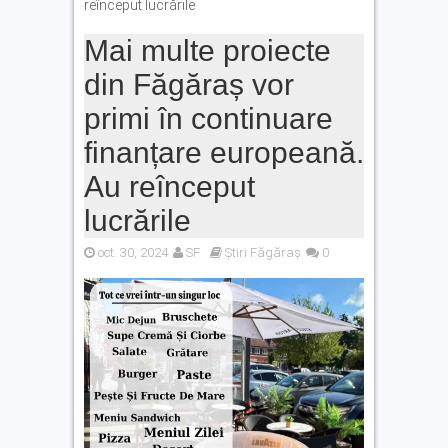
reînceput lucrările
Mai multe proiecte
din Făgăraș vor
primi în continuare
finanțare europeană.
Au reînceput
lucrările
oct. 30, 2024
SF
Știri Făgăraș
0