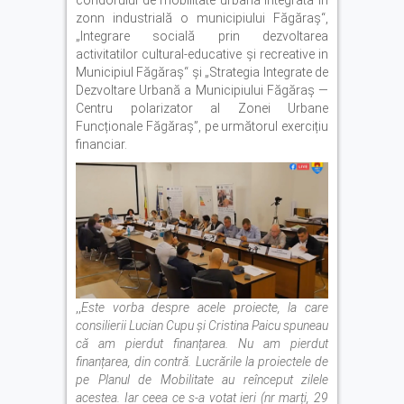
zonn industrială o municipiului Făgăraș“,
„Integrare socială prin dezvoltarea
activitatilor cultural-educative și recreative in
Municipiul Făgăraș“ și „Strategia Integrate de
Dezvoltare Urbană a Municipiului Făgăraș —
Centru polarizator al Zonei Urbane
Funcționale Făgăraș”, pe următorul exercițiu
financiar.
,,
Este vorba despre acele proiecte, la care
consilierii Lucian Cupu și Cristina Paicu spuneau
că am pierdut finanțarea. Nu am pierdut
finanțarea, din contră. Lucrările la proiectele de
pe Planul de Mobilitate au reînceput zilele
acestea. Iar ceea ce s-a votat ieri (nr marți, 29