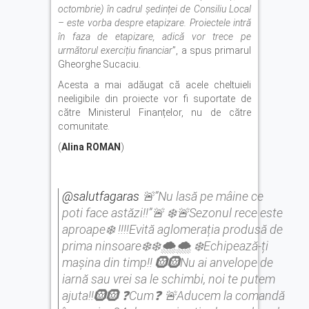
octombrie) în cadrul ședinței de Consiliu Local
– este vorba despre etapizare. Proiectele intră
în faza de etapizare, adică vor trece pe
următorul exercițiu financiar
”, a spus primarul
Gheorghe Sucaciu.
Acesta a mai adăugat că acele cheltuieli
neeligibile din proiecte vor fi suportate de
către Ministerul Finanțelor, nu de către
comunitate.
(
Alina ROMAN
)
@salutfagaras
🚨”Nu lasă pe mâine ce
poti face astăzi!!”🚨 ❄️🚨Sezonul rece este
aproape❄️ ‼️‼️Evită aglomerația produsă de
prima ninsoare❄️❄️🌨️🌨️ ❄️Echipează-ți
mașina din timp‼️ 🛞🛞Nu ai anvelope de
iarnă sau vrei sa le schimbi, noi te putem
ajuta‼️🛞🛞 ❓Cum❓ 🚨Aducem la comandă