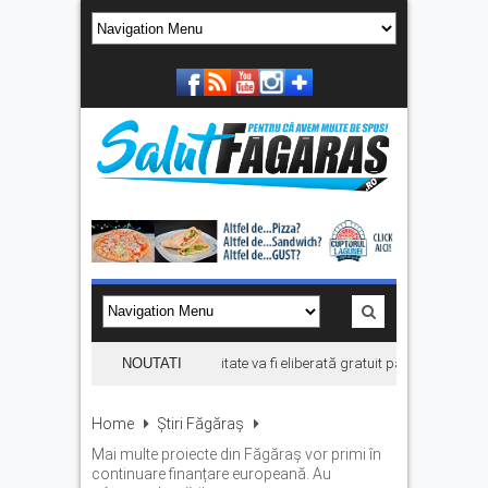
Prima carte electronică de identitate va fi eliberată gratuit până la finalul lun
NOUTATI
Home
Știri Făgăraș
Mai multe proiecte din Făgăraș vor primi în
continuare finanțare europeană. Au