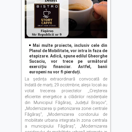
Mai multe proiecte, inclusiv cele din
Planul de Mobilitate, vor intra în faza de
etapizare. Adică, spune edilul Gheorghe
Sucaciu, vor trece pe următorul
exercițiu financiar. Astfel, banii
europeni nu vor fi pierduți.
La ședința extraordinară convocată de
îndată de marți, 29 ocotmbrie, aleșii locali au
votat trecerea proiectelor ,,Creșterea
eficientei energetice a clădirilor rezidențiale
din Municipiul Făgăraș, Județul Brașov”,
„Modernizarea și pietonizarea zonei centrale
Făgăraș“, „Modernizarea coridorului de
mobilitate urbana integrata în zona centrala
a municipiului Fâgăraș“, „Modernizarea
coridorului de mobilitate urbană integrata in