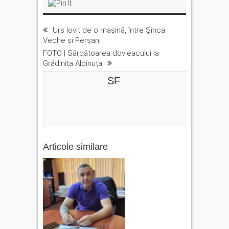
Urs lovit de o mașină, între Șinca
Veche și Perșani
FOTO | Sărbătoarea dovleacului la
Grădinița Albinuța
SF
Articole similare