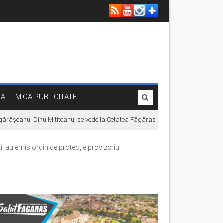
RA
MICA PUBLICITATE
ărășeanul Dinu Mititeanu, se vede la Cetatea Făgărașului, înainte de premiera î
ii au emis ordin de protecție provizoriu