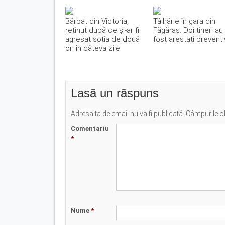
Bărbat din Victoria,
Tâlhărie în gara din
reținut după ce și-ar fi
Făgăraș. Doi tineri au
agresat soția de două
fost arestați preventi
ori în câteva zile
Lasă un răspuns
Adresa ta de email nu va fi publicată.
Câmpurile ob
Comentariu
*
Nume
*