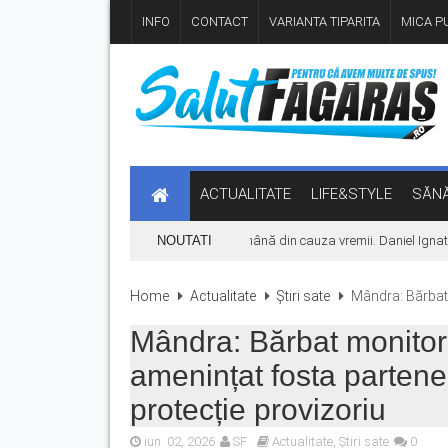
INFO
CONTACT
VARIANTA TIPARITA
MICA PU
ACTUALITATE
LIFE&STYLE
SĂNĂ
Concertul KLUMEA se amână din cauza vremii. Daniel Ignat și T
NOUTATI
Home
Actualitate
Știri sate
Mândra: Bărbat m
Mândra: Bărbat monitoriz
amenințat fosta partener
protecție provizoriu
iun. 02, 2026
SF
Actualitate
,
Știri sate
0