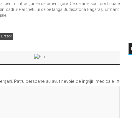
l pentru infracțiunea de amenințare. Cercetările sunt continuate
 din cadrul Parchetului de pe lângă Judecătoria Făgăraș, urmând
gale.
J Brașov
erșani. Patru persoane au avut nevoie de îngrijiri medicale