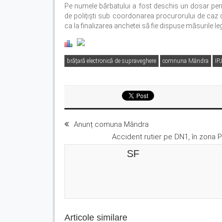
Pe numele bărbatului a fost deschis un dosar pena
de polițiști sub coordonarea procurorului de caz
ca la finalizarea anchetei să fie dispuse măsurile le
brățară electronică de supraveghere
comnuna Mândra
IP
Anunț comuna Mândra
Accident rutier pe DN1, în zona P
SF
Articole similare