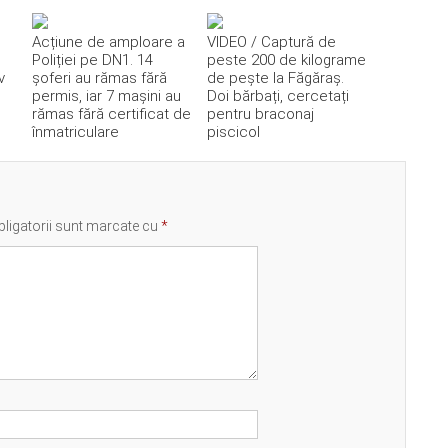
Acțiune de amploare a
VIDEO / Captură de
Poliției pe DN1. 14
peste 200 de kilograme
v
șoferi au rămas fără
de pește la Făgăraș.
permis, iar 7 mașini au
Doi bărbați, cercetați
rămas fără certificat de
pentru braconaj
înmatriculare
piscicol
ligatorii sunt marcate cu
*