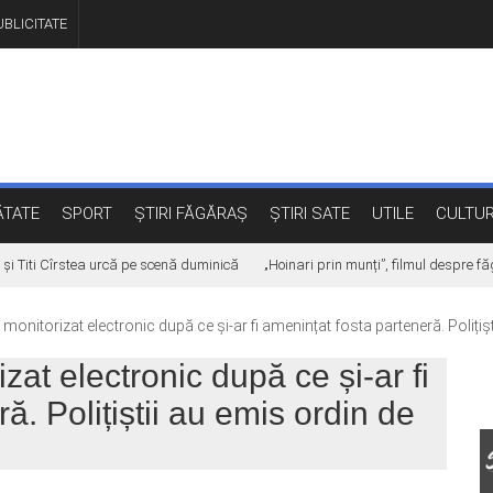
BLICITATE
TATE
SPORT
ȘTIRI FĂGĂRAȘ
ȘTIRI SATE
UTILE
CULTU
iti Cîrstea urcă pe scenă duminică
„Hoinari prin munți”, filmul despre făg
onitorizat electronic după ce și-ar fi amenințat fosta parteneră. Polițișt
at electronic după ce și-ar fi
ă. Polițiștii au emis ordin de