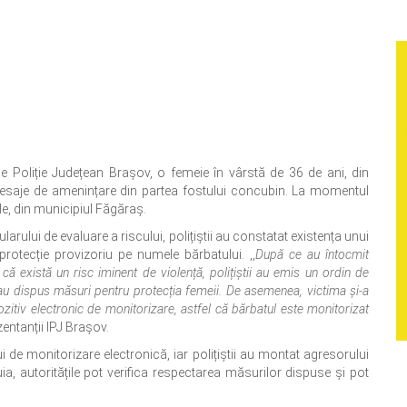
de Poliție Județean Brașov, o femeie în vârstă de 36 de ani, din
esaje de amenințare din partea fostului concubin. La momentul
le, din municipiul Făgăraș.
larului de evaluare a riscului, polițiștii au constatat existența unui
rotecție provizoriu pe numele bărbatului. ,,
După ce au întocmit
 că există un risc iminent de violență, polițiștii au emis un ordin de
 au dispus măsuri pentru protecția femeii. De asemenea, victima și-a
tiv electronic de monitorizare, astfel că bărbatul este monitorizat
zentanții IPJ Brașov.
i de monitorizare electronică, iar polițiștii au montat agresorului
uia, autoritățile pot verifica respectarea măsurilor dispuse și pot