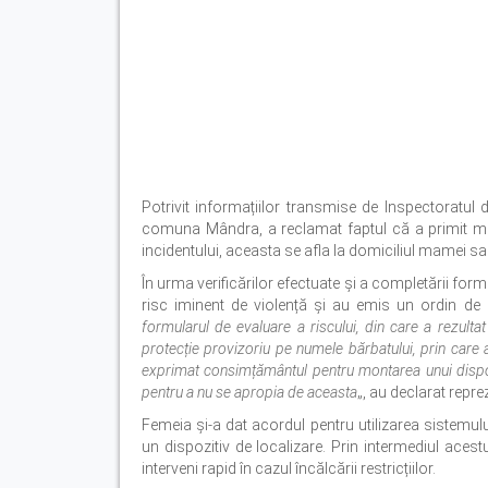
Potrivit informațiilor transmise de Inspectoratul 
comuna Mândra, a reclamat faptul că a primit m
incidentului, aceasta se afla la domiciliul mamei sa
În urma verificărilor efectuate și a completării formu
risc iminent de violență și au emis un ordin de p
formularul de evaluare a riscului, din care a rezultat
protecție provizoriu pe numele bărbatului, prin care
exprimat consimțământul pentru montarea unui dispozi
pentru a nu se apropia de aceasta
„, au declarat repre
Femeia și-a dat acordul pentru utilizarea sistemulu
un dispozitiv de localizare. Prin intermediul acest
interveni rapid în cazul încălcării restricțiilor.