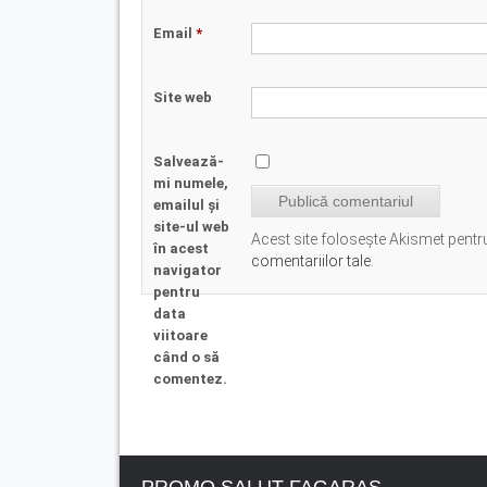
Email
*
Site web
Salvează-
mi numele,
emailul și
site-ul web
Acest site folosește Akismet pent
în acest
comentariilor tale
.
navigator
pentru
data
viitoare
când o să
comentez.
PROMO SALUT FAGARAS