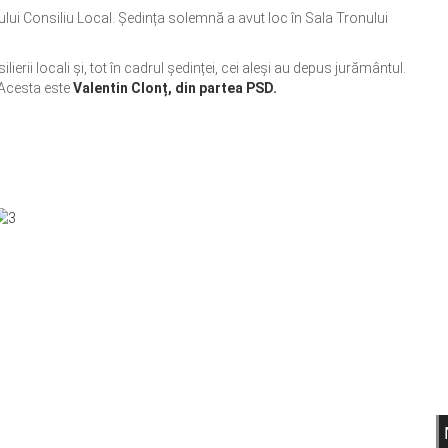
ului Consiliu Local. Ședința solemnă a avut loc în Sala Tronului
ilierii locali și, tot în cadrul ședinței, cei aleși au depus jurământul.
 Acesta este
Valentin Clonț, din partea PSD.