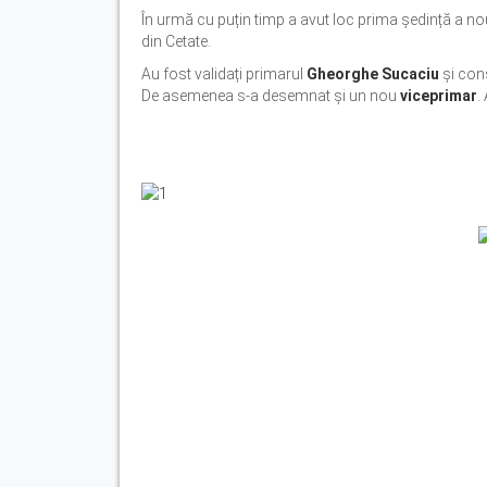
În urmă cu puțin timp a avut loc prima ședință a no
din Cetate.
Au fost validați primarul
Gheorghe Sucaciu
și cons
De asemenea s-a desemnat și un nou
viceprimar
.