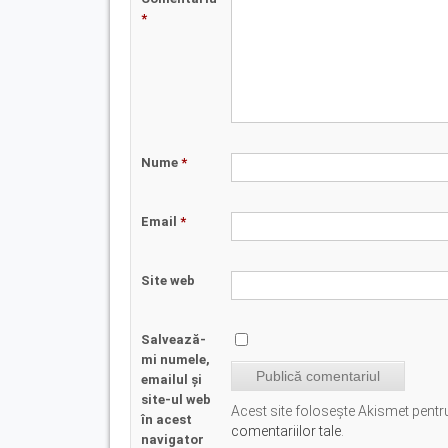
*
Nume
*
Email
*
Site web
Salvează-
mi numele,
emailul și
site-ul web
Acest site folosește Akismet pent
în acest
comentariilor tale
.
navigator