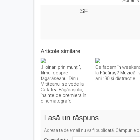
Adrian V
SF
Articole similare
„Hoinari prin munți”,
Ce facem în weeken
filmul despre
la Făgăraș? Muzică li
făgărășeanul Dinu
anii ’90 și distracție
Mititeanu, se vede la
Cetatea Făgărașului,
înainte de premiera în
cinematografe
Lasă un răspuns
Adresa ta de email nu va fi publicată.
Câmpurile ob
Comentariu