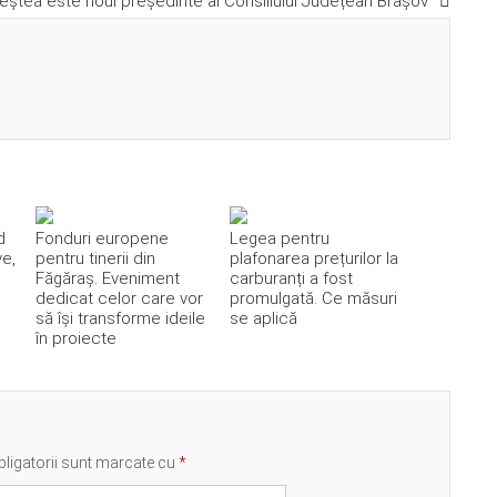
eștea este noul președinte al Consiliului Județean Brașov
d
Fonduri europene
Legea pentru
ve,
pentru tinerii din
plafonarea prețurilor la
Făgăraș. Eveniment
carburanți a fost
dedicat celor care vor
promulgată. Ce măsuri
să își transforme ideile
se aplică
în proiecte
ligatorii sunt marcate cu
*