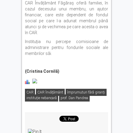
CAR Învățământ Făgăraș oferă familiei, în
cazul decesului unui membru, un ajutor
financiar, care este dependent de fondul
social pe care l-a adunat membrul până
atunci și de vechimea pe care acesta o avea
în CAR.
Instituția nu percepe comisioane de
administrare pentru fondurile sociale ale
membrilor săi.
(Cristina Cornilă)
CAR
CAR Învățământ
împrumuturi fără giranți
instituție nebancară
prof. Dan Pandrea