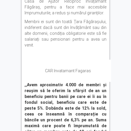
Casa de Ajutor Reciproc Învățământ
Făgăraș, pentru a face mai accesibile
împrumuturile, a redus și numărul giranților.
Membrii ei sunt din toată Țara Făgărașului,
indiferent dacă sunt din învățământ sau din
alte domenii, condiția obligatorie este să fie
salariați sau pensionari pentru a avea un
venit.
CAR Invatamant Fagaras
,,Avem aproximativ 4.000 de membri și
reușim să le oferim la sfârșit de an un
beneficiu pentru banii pe care ei îi au în
fondul social, beneficiu care este de
peste 5%. Dobânda este de 12% la sold,
ceea ce înseamnă în comparație cu
băncile un procent de 6,3% pe an. Suma
maximă care poate fi împrumutată de