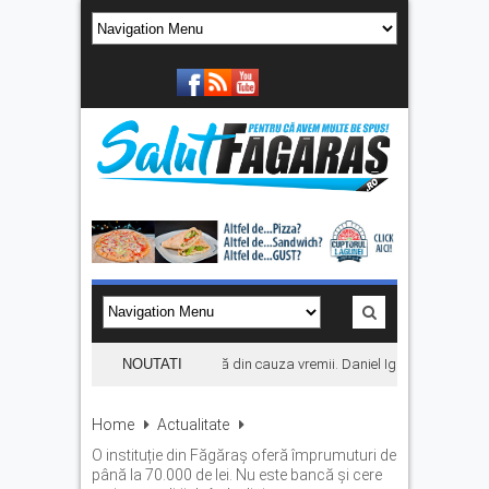
Concertul KLUMEA se amână din cauza vremii. Daniel Ignat și Titi Cîrste
NOUTATI
Home
Actualitate
O instituție din Făgăraș oferă împrumuturi de
până la 70.000 de lei. Nu este bancă și cere