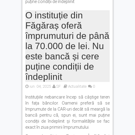
puține condiții de îndeplinit
O instituție din
Făgăraș oferă
împrumuturi de până
la 70.000 de lei. Nu
este bancă și cere
puține condiții de
îndeplinit
iun. 04, 2025
SF
Actualitate
0
Instituțiile nebancare încep să câștige teren
în fața băncilor. Oamenii preferă să se
împrumute de la CAR-uri decât să meargă la
bancă pentru că, spun ei, sunt mai puține
condiții de îndeplinit și formalitățile se fac
exact în ziua primirii împrumutului.