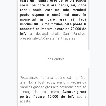
către un membru este de 10 ori fondul
social pe care îl are depus, iar, dacă
fondul social este mai mic, membrul
poate depune o sumă mai mare în
momentul în care vrea să facă
împrumutul. Suma maximă care poate fi
acordată ca împrumut este de 70.000 de
lei”,
a declarat prof. Dan Pandrea,
președintele CAR Învățământ Făgăraș.
Dan Pandrea
Președintele Pandrea spune că numărul
giranților a fost redus, având în vedere că
oamenii găsesc greu alte persoane care să
le susțină în acest demers.
,,Avem un girant
pentru fiecare 10.000 de lei”,
spune
acesta.