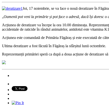
Joi, 17 noiembrie, se va face o nouă deratizare în Făgăra
„
Oamenii pot veni la primărie și pot face o adresă, dacă își doresc o de
Acțiunea de deratizare va începe la ora 10.00 dimineața. Reprezentanții
accidentale de raticide în rândul animalelor, antidotul este vitamina K
Acțiunea este comandată de Primăria Făgăraș și este executată de către 
Ultima deratizare a fost făcută în Făgăraș la sfârșitul lunii octombrie.
Reprezentanții primăriei speră ca după a doua acțiune de deratizare să s