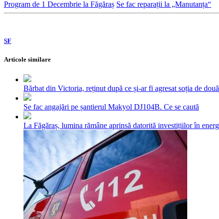
Program de 1 Decembrie la Făgăraș
Se fac reparații la „Manutanța“
SF
Articole similare
Bărbat din Victoria, reținut după ce și-ar fi agresat soția de două
Se fac angajări pe șantierul Makyol DJ104B. Ce se caută
La Făgăraș, lumina rămâne aprinsă datorită investițiilor în ener