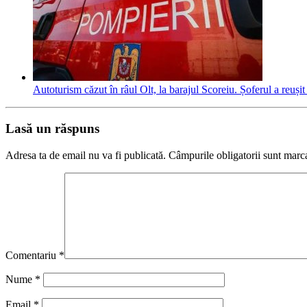
Autoturism căzut în râul Olt, la barajul Scoreiu. Șoferul a reușit
Lasă un răspuns
Adresa ta de email nu va fi publicată.
Câmpurile obligatorii sunt marc
Comentariu
*
Nume
*
Email
*