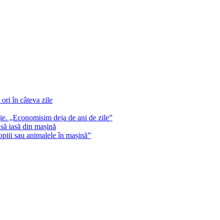
 ori în câteva zile
gie. „Economisim deja de ani de zile”
 să iasă din mașină
opiii sau animalele în mașină”