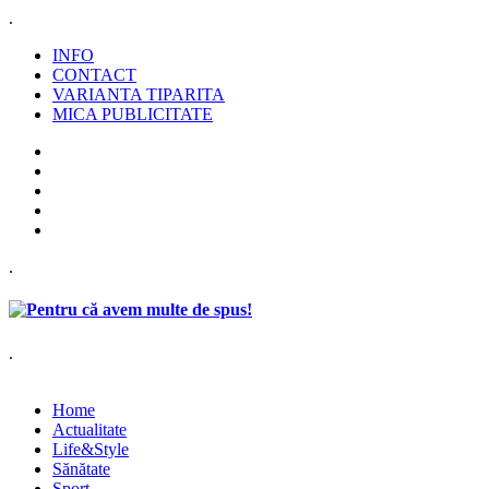
.
INFO
CONTACT
VARIANTA TIPARITA
MICA PUBLICITATE
.
.
Home
Actualitate
Life&Style
Sănătate
Sport