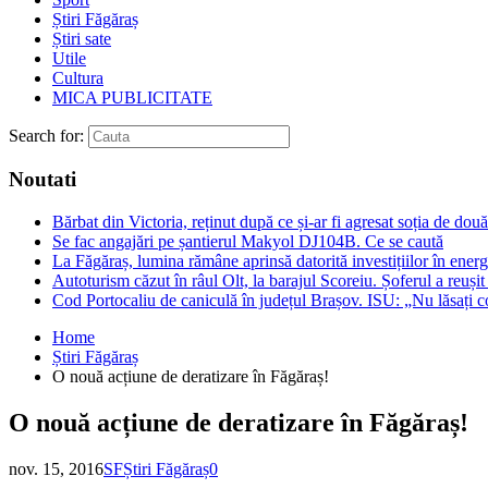
Știri Făgăraș
Știri sate
Utile
Cultura
MICA PUBLICITATE
Search for:
Noutati
Bărbat din Victoria, reținut după ce și-ar fi agresat soția de două
Se fac angajări pe șantierul Makyol DJ104B. Ce se caută
La Făgăraș, lumina rămâne aprinsă datorită investițiilor în ener
Autoturism căzut în râul Olt, la barajul Scoreiu. Șoferul a reușit
Cod Portocaliu de caniculă în județul Brașov. ISU: „Nu lăsați c
Home
Știri Făgăraș
O nouă acțiune de deratizare în Făgăraș!
O nouă acțiune de deratizare în Făgăraș!
nov. 15, 2016
SF
Știri Făgăraș
0