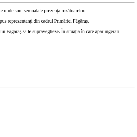
ile unde sunt semnalate prezența rozătoarelor.
spus reprezentanți din cadrul Primăriei Făgăraș.
ui Făgăraș să le supravegheze. În situația în care apar ingerări