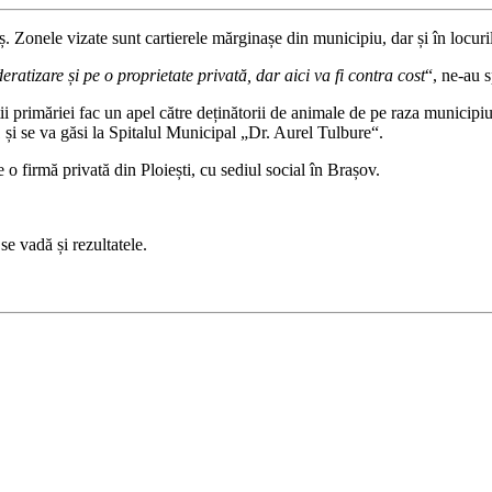
ș. Zonele vizate sunt cartierele mărginașe din municipiu, dar și în locur
ratizare și pe o proprietate privată, dar aici va fi contra cost
“, ne-au 
 primăriei fac un apel către deținătorii de animale de pe raza municipiul
1 și se va găsi la Spitalul Municipal „Dr. Aurel Tulbure“.
o firmă privată din Ploiești, cu sediul social în Brașov.
e vadă și rezultatele.