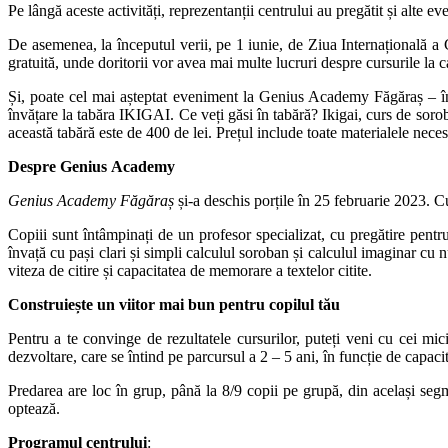
Pe lângă aceste activități, reprezentanții centrului au pregătit și alte 
De asemenea, la începutul verii, pe 1 iunie, de Ziua Internațională a 
gratuită, unde doritorii vor avea mai multe lucruri despre cursurile la c
Și, poate cel mai așteptat eveniment la Genius Academy Făgăraș – în
învățare la tabăra IKIGAI. Ce veți găsi în tabără? Ikigai, curs de soro
această tabără este de 400 de lei. Prețul include toate materialele necesa
Despre
Genius
Academy
Genius Academy Făgăraș
și-a deschis porțile în 25 februarie 2023. C
Copiii sunt întâmpinați de un profesor specializat, cu pregătire pen
învață cu pași clari și simpli calculul soroban și calculul imaginar cu n
viteza de citire și capacitatea de memorare a textelor citite.
Construiește un viitor mai bun pentru copilul tău
Pentru a te convinge de rezultatele cursurilor, puteți veni cu cei m
dezvoltare, care se întind pe parcursul a 2 – 5 ani, în funcție de capacită
Predarea are loc în grup, până la 8/9 copii pe grupă, din același se
optează.
Programul centrului
: