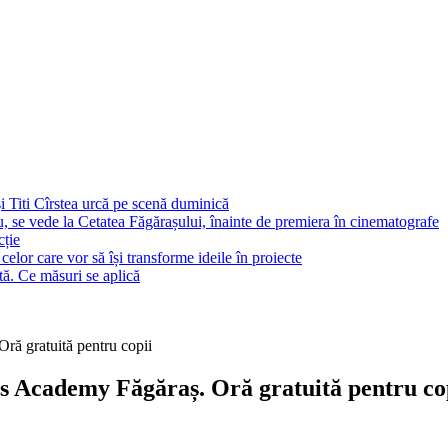
Titi Cîrstea urcă pe scenă duminică
, se vede la Cetatea Făgărașului, înainte de premiera în cinematografe
cție
elor care vor să își transforme ideile în proiecte
tă. Ce măsuri se aplică
ră gratuită pentru copii
s Academy Făgăraș. Oră gratuită pentru co