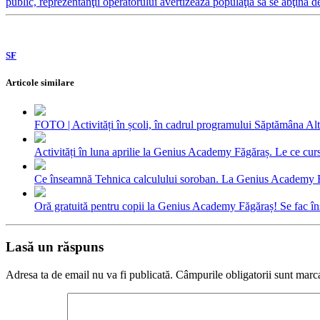
public, reprezentanţii operatorului avertizează populaţia să se abţină de
SF
Articole similare
FOTO | Activități în școli, în cadrul programului Săptăm
Activități în luna aprilie la Genius Academy Făgăraș. Le ce cursu
Ce înseamnă Tehnica calculului soroban. La Genius Academy Făgă
Oră gratuită pentru copii la Genius Academy Făgăraș! Se fac îns
Lasă un răspuns
Adresa ta de email nu va fi publicată.
Câmpurile obligatorii sunt marc