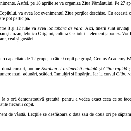
evenimente. Astfel, pe 18 aprilie se va organiza Ziua Pământului. Pe 27 ap
Copilului, va avea loc evenimentul Ziua porților deschise. Cu această oca
are pot participa.
tre 8 și 12 iulie va avea loc
tabăra de vară
. Aici, tinerii sunt invitaț
ban și anzan, tehnica Origami, cultura Ceaiului – element japonez. Vor fi
re, ceai și gustări.
u o capacitate de 12 grupe, a câte 9 copii pe grupă, Genius Academy Făgăr
tru două cursuri, anume
Soroban și aritmetică mintală
și
Citire rapidă 
umere mari, adunări, scăderi, înmulțiri și împărțiri. Iar la cursul
Citire 
ici la o oră demonstrativă gratuită, pentru a vedea exact ceea ce se f
țile fiecărui copil.
gment de vârstă. Lecțiile se desfășoară o dată sau de două ori pe săptă