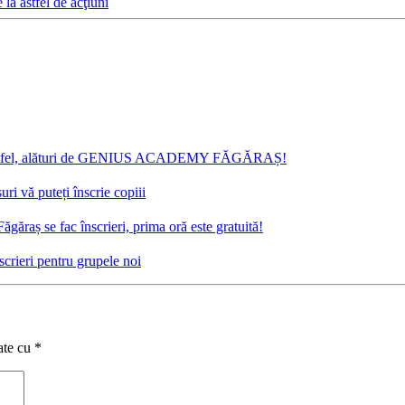
 la astfel de acţiuni
âna Altfel, alături de GENIUS ACADEMY FĂGĂRAȘ!
ri vă puteți înscrie copiii
raș se fac înscrieri, prima oră este gratuită!
crieri pentru grupele noi
ate cu
*