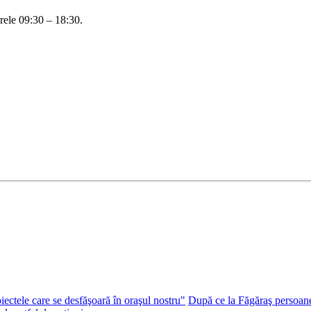
 orele 09:30 – 18:30.
iectele care se desfăşoară în oraşul nostru"
După ce la Făgăraş persoane