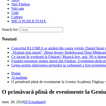
Știri Făgăraș
Știri sate
Utile
Cultura
MICA PUBLICITATE
Search for:
Noutati
Concertul KLUMEA se amână din cauza vremii. Daniel Ignat și 
„Hoinari prin munți”, filmul despre făgărășeanul Dinu Mititeanu
Ce facem în weekend la Făgăraș? Muzică live, anii ’90 și distra
Fonduri europene pentru tinerii din Făgăraș. Eveniment dedicat c
Legea pentru plafonarea prețurilor la carburanți a fost promulga
Home
Actualitate
O primăvară plină de evenimente la Genius Academy Făgăraș. O
O primăvară plină de evenimente la Geniu
mart. 28, 2024
SF
Actualitate
0