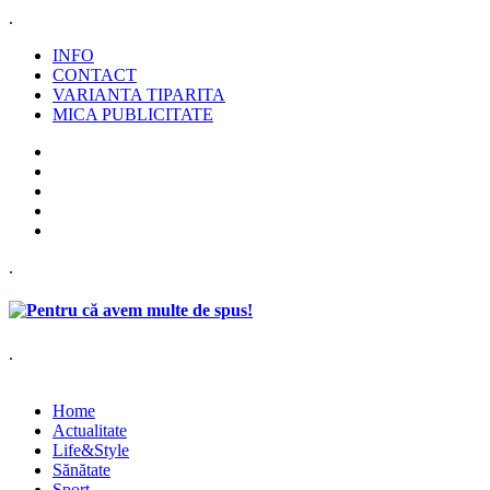
.
INFO
CONTACT
VARIANTA TIPARITA
MICA PUBLICITATE
.
.
Home
Actualitate
Life&Style
Sănătate
Sport