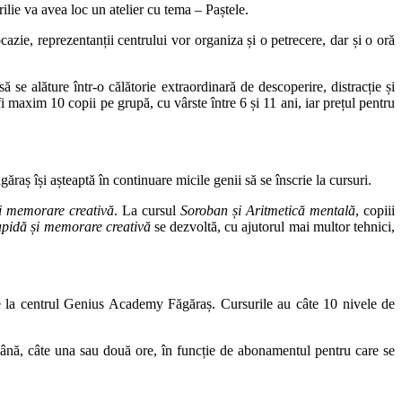
rilie va avea loc un atelier cu tema – Paștele.
zie, reprezentanții centrului vor organiza și o petrecere, dar și o oră
i să se alăture într-o călătorie extraordinară de descoperire, distracție și
 maxim 10 copii pe grupă, cu vârste între 6 și 11 ani, iar prețul pentru
aș își așteaptă în continuare micile genii să se înscrie la cursuri.
și memorare creativă
. La cursul
Soroban și Aritmetică mentală
, copiii
rapidă și memorare creativă
se dezvoltă, cu ajutorul mai multor tehnici,
ace la centrul Genius Academy Făgăraș. Cursurile au câte 10 nivele de
mână, câte una sau două ore, în funcție de abonamentul pentru care se