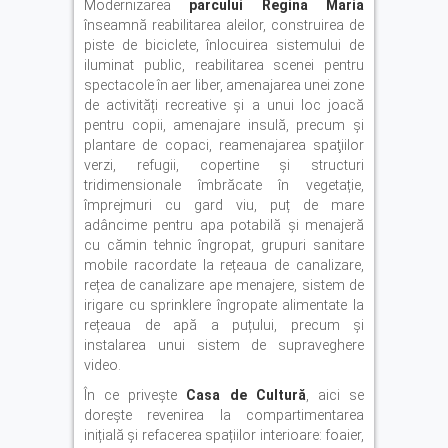
Modernizarea
parcului Regina Maria
înseamnă reabilitarea aleilor, construirea de
piste de biciclete, înlocuirea sistemului de
iluminat public, reabilitarea scenei pentru
spectacole în aer liber, amenajarea unei zone
de activități recreative și a unui loc joacă
pentru copii, amenajare insulă, precum și
plantare de copaci, reamenajarea spaţiilor
verzi, refugii, copertine și structuri
tridimensionale îmbrăcate în vegetație,
împrejmuri cu gard viu, puț de mare
adâncime pentru apa potabilă și menajeră
cu cămin tehnic îngropat, grupuri sanitare
mobile racordate la rețeaua de canalizare,
rețea de canalizare ape menajere, sistem de
irigare cu sprinklere îngropate alimentate la
rețeaua de apă a puțului, precum și
instalarea unui sistem de supraveghere
video.
În ce priveşte
Casa de Cultură
, aici se
doreşte revenirea la compartimentarea
inițială și refacerea spațiilor interioare: foaier,