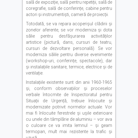
sală de expoziție, sală pentru repetiții, sală de
coregrafie, sală de conferințe, cabine pentru
actori și instrumentiști, cameră de proiecții.
Totodată, se va repara acoperișul clădirii și
zonelor aferente, se vor moderniza și dota
sălie pentru desfășurarea activităților
artistice (pictură, dans, cursuri de teatru,
cursuri de dezvoltare personală). Se vor
moderniza sălile pentru diverse evenimente
(workshop-uri, conferințe, spectacole), dar
și instalațiile sanitare, termice, electrice și de
ventilație.
Instalațiile existente sunt din anii 1960-1965
și, conform observațiilor și proceselor
verbale întocmite de Inspectoratul pentru
Situații de Urgență, trebuie înlocuite și
modernizate potrivit normelor actuale. Vor
mai fi înlocuite ferestrele și ușile exterioare
cu unele din tâmplărie de aluminiu – vor ava
o culoare ce va imita lemnul – și geam
termopan, mult mai rezistente la trafic și
uzură.