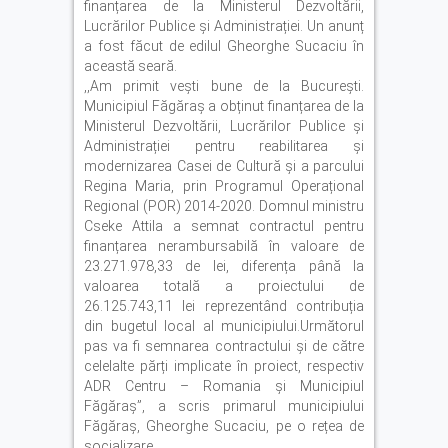
finanțarea de la Ministerul Dezvoltării,
Lucrărilor Publice și Administrației. Un anunț
a fost făcut de edilul Gheorghe Sucaciu în
această seară.
,,Am primit vești bune de la București.
Municipiul Făgăraș a obținut finanțarea de la
Ministerul Dezvoltării, Lucrărilor Publice și
Administrației pentru reabilitarea și
modernizarea Casei de Cultură și a parcului
Regina Maria, prin Programul Operațional
Regional (POR) 2014-2020. Domnul ministru
Cseke Attila
a semnat contractul pentru
finanțarea nerambursabilă în valoare de
23.271.978,33 de lei, diferența până la
valoarea totală a proiectului de
26.125.743,11 lei reprezentând contribuția
din bugetul local al municipiului.Următorul
pas va fi semnarea contractului și de către
celelalte părți implicate în proiect, respectiv
ADR Centru – Romania
și Municipiul
Făgăraș”, a scris primarul municipiului
Făgăraș, Gheorghe Sucaciu, pe o rețea de
socializare.