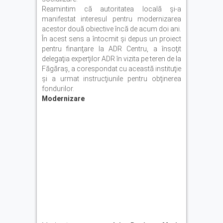
Reamintim că autoritatea locală şi-a
manifestat interesul pentru modernizarea
acestor două obiective încă de acum doi ani.
În acest sens a întocmit şi depus un proiect
pentru finanţare la ADR Centru, a însoţit
delegaţia experţilor ADR în vizita pe teren de la
Făgăraş, a corespondat cu această instituţie
şi a urmat instrucţiunile pentru obţinerea
fondurilor.
Modernizare