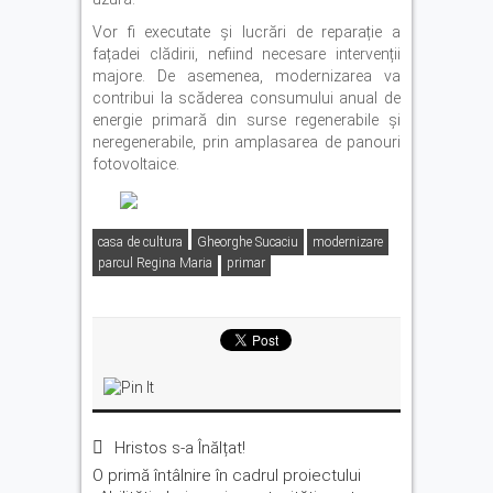
Vor fi executate și lucrări de reparație a
fațadei clădirii, nefiind necesare intervenții
majore. De asemenea, modernizarea va
contribui la scăderea consumului anual de
energie primară din surse regenerabile și
neregenerabile, prin amplasarea de panouri
fotovoltaice.
casa de cultura
Gheorghe Sucaciu
modernizare
parcul Regina Maria
primar
Hristos s-a Înălțat!
O primă întâlnire în cadrul proiectului