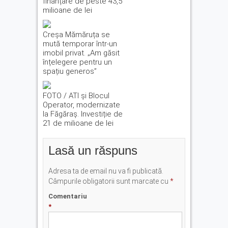
finanțare de peste 43,5
milioane de lei
Creșa Mămăruța se
mută temporar într-un
imobil privat. „Am găsit
înțelegere pentru un
spațiu generos”
FOTO / ATI și Blocul
Operator, modernizate
la Făgăraș. Investiție de
21 de milioane de lei
Lasă un răspuns
Adresa ta de email nu va fi publicată.
Câmpurile obligatorii sunt marcate cu
*
Comentariu
*