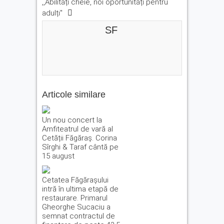
,,Abilități cheie, noi oportunități pentru
adulți''
SF
Articole similare
Un nou concert la
Amfiteatrul de vară al
Cetății Făgăraș. Corina
Sîrghi & Taraf cântă pe
15 august
Cetatea Făgărașului
intră în ultima etapă de
restaurare. Primarul
Gheorghe Sucaciu a
semnat contractul de