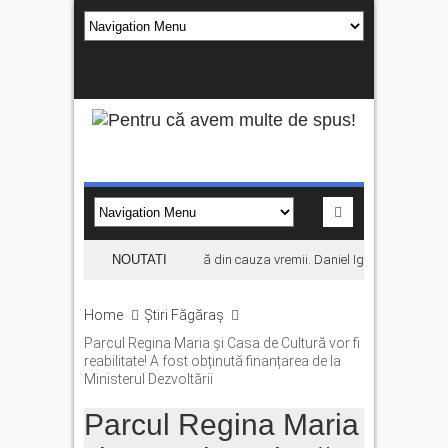
Concertul KLUMEA se amână din cauza vremii. Daniel Ignat și Titi Cîrste
NOUTATI
Home
Știri Făgăraș
Parcul Regina Maria și Casa de Cultură vor fi
reabilitate! A fost obținută finanțarea de la
Ministerul Dezvoltării
Parcul Regina Maria