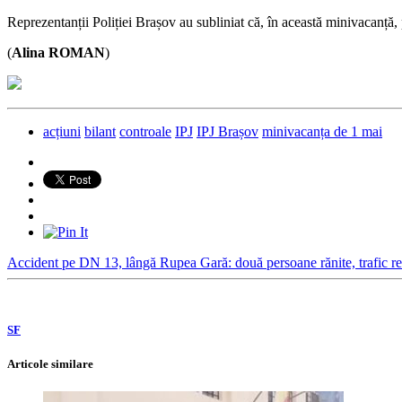
Reprezentanții Poliției Brașov au subliniat că, în această minivacanță, 
(
Alina ROMAN
)
acțiuni
bilant
controale
IPJ
IPJ Brașov
minivacanța de 1 mai
Accident pe DN 13, lângă Rupea Gară: două persoane rănite, trafic res
SF
Articole similare