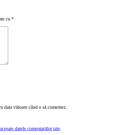
ate cu
*
ru data viitoare când o să comentez.
cesate datele comentariilor tale
.