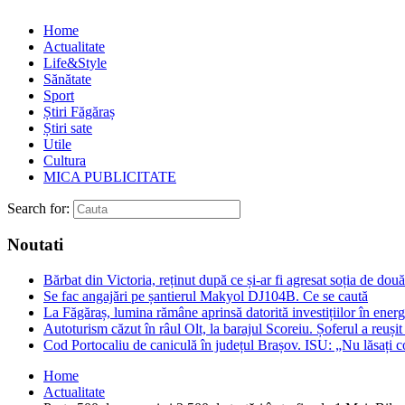
Home
Actualitate
Life&Style
Sănătate
Sport
Știri Făgăraș
Știri sate
Utile
Cultura
MICA PUBLICITATE
Search for:
Noutati
Bărbat din Victoria, reținut după ce și-ar fi agresat soția de două
Se fac angajări pe șantierul Makyol DJ104B. Ce se caută
La Făgăraș, lumina rămâne aprinsă datorită investițiilor în ener
Autoturism căzut în râul Olt, la barajul Scoreiu. Șoferul a reușit
Cod Portocaliu de caniculă în județul Brașov. ISU: „Nu lăsați c
Home
Actualitate