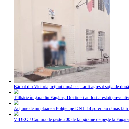
Bărbat din Victoria, reținut după ce și-ar fi agresat soția de două
Tâlhărie în gara din Făgăraș. Doi tineri au fost arestați preventi
Acțiune de amploare a Poliției pe DN1. 14 șoferi au rămas fără p
VIDEO / Captură de peste 200 de kilograme de pește la Făgăraș. 