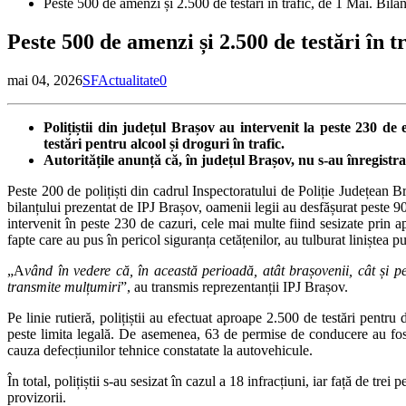
Peste 500 de amenzi și 2.500 de testări în trafic, de 1 Mai. Bilan
Peste 500 de amenzi și 2.500 de testări în t
mai 04, 2026
SF
Actualitate
0
Polițiștii din județul Brașov au intervenit la peste 230 d
testări pentru alcool și droguri în trafic.
Autoritățile anunță că, în județul Brașov, nu s-au înregistr
Peste 200 de polițiști din cadrul Inspectoratului de Poliție Județean Br
bilanțului prezentat de IPJ Brașov, oamenii legii au desfășurat peste 90 d
intervenit în peste 230 de cazuri, cele mai multe fiind sesizate prin 
fapte care au pus în pericol siguranța cetățenilor, au tulburat liniștea pu
„A
vând în vedere că, în această perioadă, atât brașovenii, cât și p
transmite mulțumiri
”, au transmis reprezentanții IPJ Brașov.
Pe linie rutieră, polițiștii au efectuat aproape 2.500 de testări pentru
peste limita legală. De asemenea, 63 de permise de conducere au fost 
cauza defecțiunilor tehnice constatate la autovehicule.
În total, polițiștii s-au sesizat în cazul a 18 infracțiuni, iar față de t
provizorii.