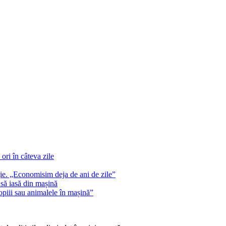
 ori în câteva zile
gie. „Economisim deja de ani de zile”
 să iasă din mașină
opiii sau animalele în mașină”