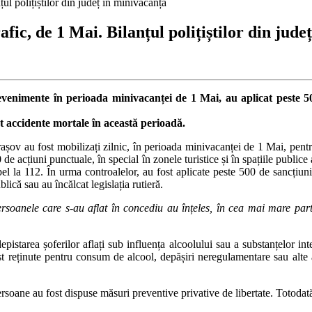
țul polițiștilor din județ în minivacanță
rafic, de 1 Mai. Bilanțul polițiștilor din jud
e evenimente în perioada minivacanței de 1 Mai, au aplicat peste 
at accidente mortale în această perioadă.
așov au fost mobilizați zilnic, în perioada minivacanței de 1 Mai, pentru
e acțiuni punctuale, în special în zonele turistice și în spațiile publice 
apel la 112. În urma controalelor, au fost aplicate peste 500 de sancțiun
blică sau au încălcat legislația rutieră.
ersoanele care s-au aflat în concediu au înțeles, în cea mai mare parte
 depistarea șoferilor aflați sub influența alcoolului sau a substanțelor in
reținute pentru consum de alcool, depășiri neregulamentare sau alte aba
rei persoane au fost dispuse măsuri preventive privative de libertate. Totoda