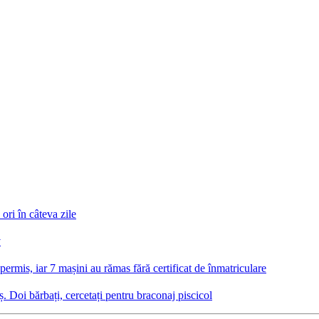
 ori în câteva zile
v
ermis, iar 7 mașini au rămas fără certificat de înmatriculare
Doi bărbați, cercetați pentru braconaj piscicol