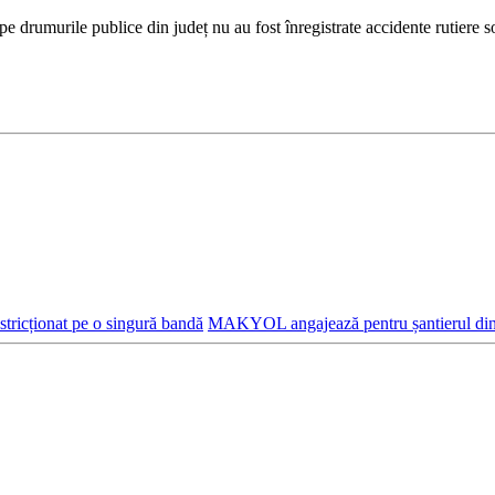
pe drumurile publice din județ nu au fost înregistrate accidente rutiere s
tricționat pe o singură bandă
MAKYOL angajează pentru șantierul din I