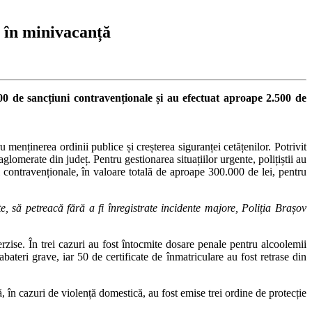
eț în minivacanță
500 de sancțiuni contravenționale și au efectuat aproape 2.500 de
 menținerea ordinii publice și creșterea siguranței cetățenilor. Potrivit
aglomerate din județ. Pentru gestionarea situațiilor urgente, polițiștii au
i contravenționale, în valoare totală de aproape 300.000 de lei, pentru
, să petreacă fără a fi înregistrate incidente majore, Poliția Brașov
terzise. În trei cazuri au fost întocmite dosare penale pentru alcoolemii
teri grave, iar 50 de certificate de înmatriculare au fost retrase din
tă, în cazuri de violență domestică, au fost emise trei ordine de protecție