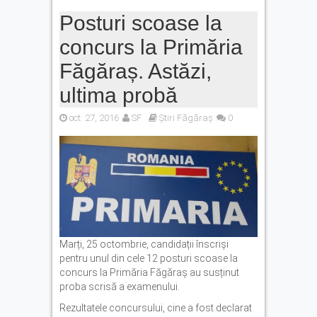
Posturi scoase la
concurs la Primăria
Făgăraș. Astăzi,
ultima probă
oct. 27, 2016
SF
Știri Făgăraș
0
Marți, 25 octombrie, candidații înscriși
pentru unul din cele 12 posturi scoase la
concurs la Primăria Făgăraș au susținut
proba scrisă a examenului.
Rezultatele concursului, cine a fost declarat