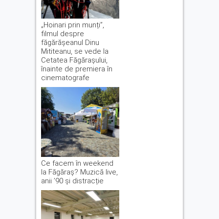
„Hoinari prin munți”,
filmul despre
făgărășeanul Dinu
Mititeanu, se vede la
Cetatea Făgărașului,
înainte de premiera în
cinematografe
Ce facem în weekend
la Făgăraș? Muzică live,
anii ’90 și distracție