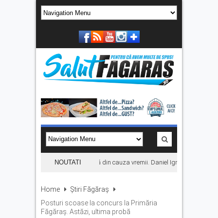
Concertul KLUMEA se amână din cauza vremii. Daniel Ignat și Titi Cîrstea 
NOUTATI
Home
Știri Făgăraș
Posturi scoase la concurs la Primăria
Făgăraș. Astăzi, ultima probă