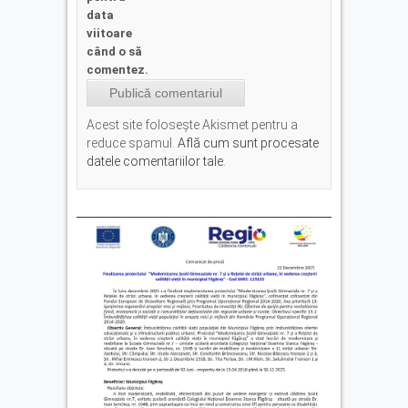
data
viitoare
când o să
comentez.
Acest site folosește Akismet pentru a
reduce spamul.
Află cum sunt procesate
datele comentariilor tale
.