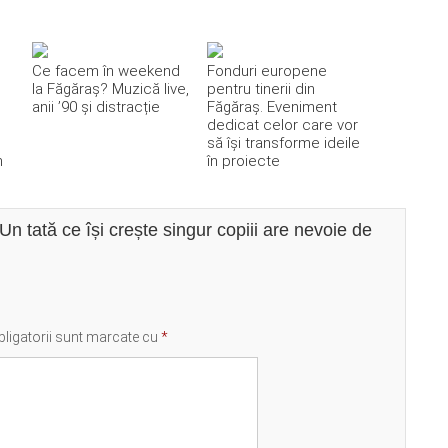
Ce facem în weekend
Fonduri europene
la Făgăraș? Muzică live,
pentru tinerii din
anii ’90 și distracție
Făgăraș. Eveniment
dedicat celor care vor
să își transforme ideile
n
în proiecte
n tată ce își crește singur copiii are nevoie de
ligatorii sunt marcate cu
*