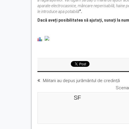
a făgărășenilor. Vă rugăm să dați o mână de ajutor aces
aparate electrocasnice, mâncare neperisabilă, haine pe
le introduce apa potabilă
“.
Dacă aveți posibilitatea să ajutați, sunați la n
Militarii au depus jurământul de credință
Scenar
SF