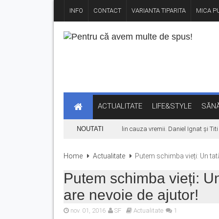
INFO
CONTACT
VARIANTA TIPARITA
MICA PU
ACTUALITATE
LIFE&STYLE
SĂNĂ
Concertul KLUMEA se amână din cauza vremii. Daniel Ignat și Titi C
NOUTATI
Home
Actualitate
Putem schimba vieți: Un tată 
Putem schimba vieți: Un 
are nevoie de ajutor!
nov. 01, 2016
SF
Actualitate
1