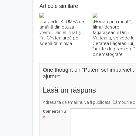
Articole similare
Concertul KLUMEA se
„Hoinari prin munți”,
amână din cauza
filmul despre
vremii. Daniel Ignat și
făgărășeanul Dinu
Titi Cîrstea urcă pe
Mititeanu, se vede la
scenă duminică
Cetatea Făgărașului,
înainte de premiera î
cinematografe
One thought on “
Putem schimba vieți: U
ajutor!
”
Lasă un răspuns
Adresa ta de email nu va fi publicată.
Câmpurile ob
Comentariu
*