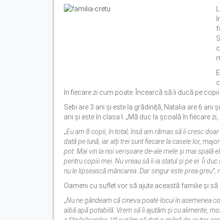
L
î
f
S
c
m
E
c
în fiecare zi cum poate. Încearcă să îi ducă pe copii 
Sebi are 3 ani și este la grădiniță, Natalia are 6 ani ș
ani și este în clasa I. „Mă duc la școală în fiecare zi,
„
Eu am 8 copii, în total, însă am rămas să îi cresc doar p
dată pe lună, iar alți trei sunt fiecare la casele lor, m
pot. Mai vin la noi verișoare de-ale mele și mai spală e
pentru copiii mei. Nu vreau să îi ia statul și pe ei. Îi du
nu le lipsească mâncarea. Dar singur este prea greu“,
Oameni cu suflet vor să ajute această familie și să 
„
Nu ne gândeam că cineva poate locui în asemenea condi
aibă apă potabilă. Vrem să îi ajutăm și cu alimente, m