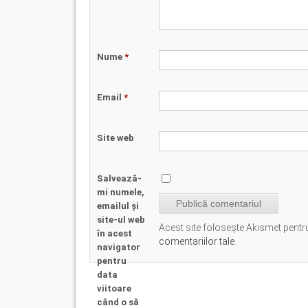
Nume
*
Email
*
Site web
Salvează-
mi numele,
emailul și
site-ul web
Acest site folosește Akismet pent
în acest
comentariilor tale
.
navigator
pentru
data
viitoare
când o să