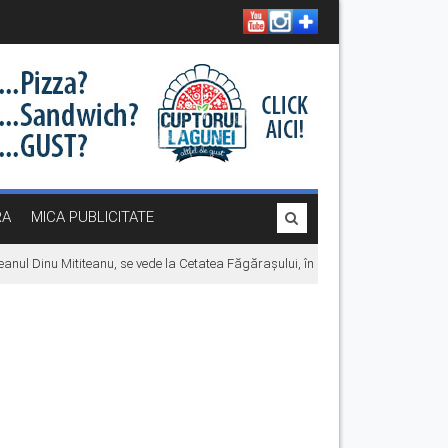
RA
MICA PUBLICITATE
nul Dinu Mititeanu, se vede la Cetatea Făgărașului, înainte de premiera în cine