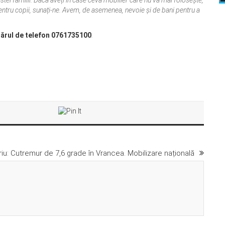
tei familii. Dacă aveți în case ceva mobilier care nu vă mai folosește,
ntru copii, sunați-ne. Avem, de asemenea, nevoie și de bani pentru a
umărul de telefon 0761735100
.
iu: Cutremur de 7,6 grade în Vrancea. Mobilizare națională