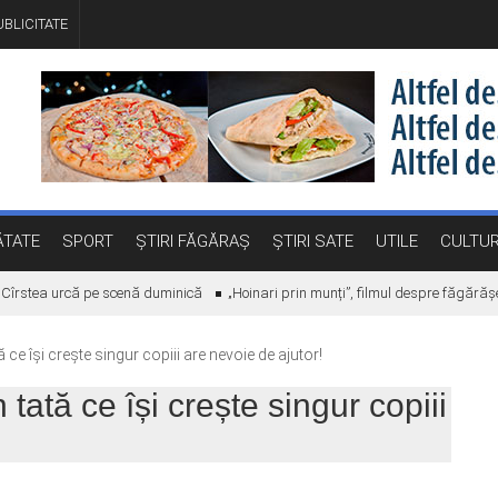
BLICITATE
TATE
SPORT
ȘTIRI FĂGĂRAȘ
ȘTIRI SATE
UTILE
CULTU
îrstea urcă pe scenă duminică
„Hoinari prin munți”, filmul despre făgărășea
ce își crește singur copiii are nevoie de ajutor!
tată ce își crește singur copiii