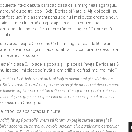
ocuiește într-o căsuță sărăcăcioasă de la marginea Făgărașului
mpreună cu cei trei copii, Sebi, Denisa și Natalia. Alți doi copii i-au
ost fost luați în plasament pentru că nu-i mai putea crește singur.
oția i-a murit în urmă cu aproape un an, din cauza unor
omplicații la naștere. De atunci a rămas singur să își crească
icuții.
ste vorba despre Gheorghe Crețu, un făgărășean de 50 de ani
are nu are în locuință nici apă potabilă, nici căldură. Se descurcă
în fiecare zi la școală.
i este în clasa 0. Îi place la școală și îi place să învețe. Denisa are 8
 nu lipsesc. Îmi place să învăț și am grijă și de frații mei mai mici“.
e ei trei. Doi dintre ei mi-au fost luați în plasament și îi văd doar o
ajori. Soția a murit în urmă cu aproape un an și de atunci mă descurc cum
le hainele copiilor sau mai fac mâncare. Cer ajutor nu pentru mine, ci
c la școală, am grijă să nu lipsească de la ore, încerc pe cât posibil să
 ne spune
nea Gheorghe.
le introducă apă potabilă în curte.
ții, făr apă potabilă. Vrem să forăm un puț în curtea casei și să
obilier second, cu ce mai au nevoie. Apelăm și la bunăvoința oamenilor,