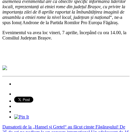
asemenea evenimentul are ca obiectiv specific informarea liderilor
locali, reprezentanți ai etniei rome din județul Brașov, cu privire la
importanța zilei de 8 aprilie raportat la îmbunătățirea imaginii de
ansamblu a etniei rome la nivel local, județean și național
“, ne-a
spus Ionuț Androne de la Partida Romilor Pro Europa Făgăraș.
Evenimentul va avea loc vineri, 7 aprilie, începând cu ora 14.00, la
Consiliul Județean Brașov.
Dansatorii de la „Hansel și Gretel“ au făcut cinste Făgărașului! De