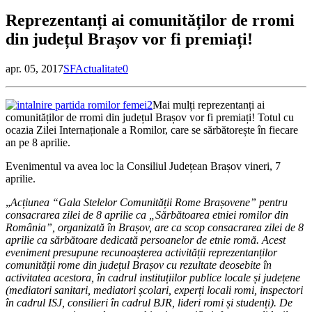
Reprezentanți ai comunităților de rromi
din județul Brașov vor fi premiați!
apr. 05, 2017
SF
Actualitate
0
Mai mulți reprezentanți ai
comunităților de rromi din județul Brașov vor fi premiați! Totul cu
ocazia Zilei Internaționale a Romilor, care se sărbătorește în fiecare
an pe 8 aprilie.
Evenimentul va avea loc la Consiliul Județean Brașov vineri, 7
aprilie.
„
Acțiunea “Gala Stelelor Comunității Rome Brașovene” pentru
consacrarea zilei de 8 aprilie ca „Sărbătoarea etniei romilor din
România”, organizată în Brașov, are ca scop consacrarea zilei de 8
aprilie ca sărbătoare dedicată persoanelor de etnie romă. Acest
eveniment presupune recunoașterea activității reprezentanților
comunității rome din județul Brașov cu rezultate deosebite în
activitatea acestora, în cadrul instituțiilor publice locale și județene
(mediatori sanitari, mediatori școlari, experți locali romi, inspectori
în cadrul ISJ, consilieri în cadrul BJR, lideri romi și studenți). De