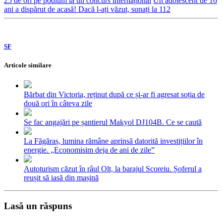
25 de ori pe podium la un concurs internațional
Un adolescent de 16
ani a dispărut de acasă! Dacă l-ați văzut, sunați la 112
SF
Articole similare
Bărbat din Victoria, reținut după ce și-ar fi agresat soția de
două ori în câteva zile
Se fac angajări pe șantierul Makyol DJ104B. Ce se caută
La Făgăraș, lumina rămâne aprinsă datorită investițiilor în
energie. „Economisim deja de ani de zile”
Autoturism căzut în râul Olt, la barajul Scoreiu. Șoferul a
reușit să iasă din mașină
Lasă un răspuns