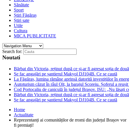
Sănătate
Sport
Știri Făgăraș
Știri sate
Utile
Cultura
MICA PUBLICITATE
Search for:
Noutati
Bărbat din Victoria, reținut după ce și-ar fi agresat soția de două
Se fac angajări pe șantierul Makyol DJ104B. Ce se caută
La Făgăraș, lumina rămâne aprinsă datorită investițiilor în ener
Autoturism căzut în râul Olt, la barajul Scoreiu. Șoferul a reușit
Cod Portocaliu de caniculă în județul Brașov. ISU: „Nu lăsați c
Bărbat din Victoria, reținut după ce și-ar fi agresat soția de două
Se fac angajări pe șantierul Makyol DJ104B. Ce se caută
Home
Actualitate
Reprezentanți ai comunităților de rromi din județul Brașov vor
fi premiați!