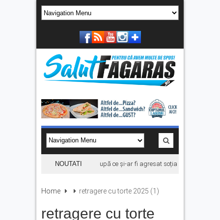
Bărbat din Victoria, reținut după ce și-ar fi agresat soția de două ori în câte
NOUTATI
Home
retragere cu torte 2025 (1)
retragere cu torte