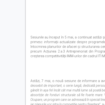
Sesiunile au început în 5 mai, a continuat astăzi și
primesc informații actualizate despre programele d
întocmirea planurilor de afaceri și structurarea cer
precum Acțiunea 2.a.3 Antreprenoriat din Progra
creșterea competitivității IMM-urilor din cadrul ITI
Astăzi, 7 mai, o nouă sesiune de informare a avu
deosebit de important, o serie lungă, dedicată persoa
gândit în așa fel încât cât mai multă lume să poată ben
absorbție de fonduri structurale să fie foarte mare.
Ocupare, un program care se adresează în special tiner
iar planurile vor intra în competiție pentru finanțar
e”, a