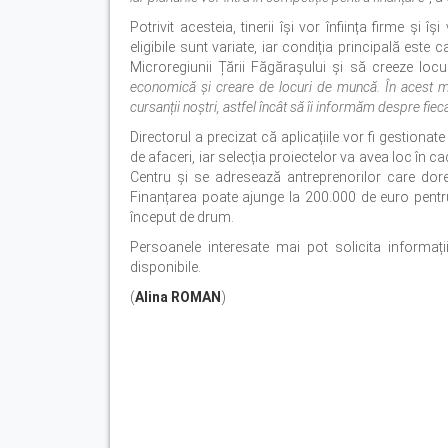
Potrivit acesteia, tinerii își vor înființa firme și 
eligibile sunt variate, iar condiția principală est
Microregiunii Țării Făgărașului și să creeze loc
economică și creare de locuri de muncă. În acest mo
cursanții noștri, astfel încât să îi informăm despre fi
Directorul a precizat că aplicațiile vor fi gestiona
de afaceri, iar selecția proiectelor va avea loc în c
Centru și se adresează antreprenorilor care dores
Finanțarea poate ajunge la 200.000 de euro pentru 
început de drum.
Persoanele interesate mai pot solicita informații
disponibile.
(
Alina ROMAN
)