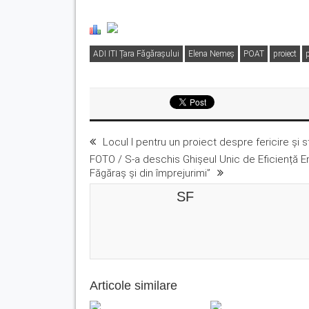
ADI ITI Țara Făgărașului
Elena Nemeș
POAT
proiect
p
Locul I pentru un proiect despre fericire și 
FOTO / S-a deschis Ghișeul Unic de Eficiență Ene
Făgăraș și din împrejurimi”
SF
Articole similare