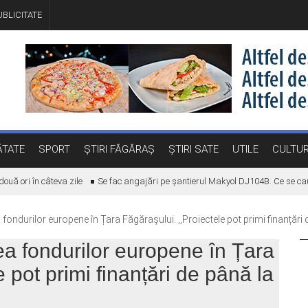
BLICITATE
TATE
SPORT
ȘTIRI FĂGĂRAȘ
ȘTIRI SATE
UTILE
CULTU
ori în câteva zile
Se fac angajări pe șantierul Makyol DJ104B. Ce se caută
fondurilor europene în Țara Făgărașului. ,,Proiectele pot primi finanțări 
a fondurilor europene în Țara
e pot primi finanțări de până la