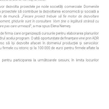
își vor dezvolta proiectele pe noile societăți comerciale. Domeniile
e ca proiectele să contribuie la dezvoltarea economică și socială a
uri de muncă. „
Fiecare proiect trebuie să fie motor de dezvoltare
ment, ghidurile sunt în consultare. Vom ține o legătură strânsă cu
ecare pas care urmează
”, a mai spus Elena Nemeș.
te de firma care organizează cursurile pentru elaborarea planurilor
adrul acelui program. O altă oportunitate de finanțare vine prin ADR
c să își dezvolte afaceri în domeniul producției și serviciilor.
firmele cu istoric și la 100.000 de euro pentru firmele aflate la
 pentru participarea la următoarele sesiuni, în limita locurilor