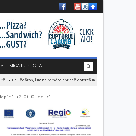
RA
MICA PUBLICITATE
La Făgăraș, lumina rămâne aprinsă datorită investițiilor în energie. „Economi
de până la 200.000 de euro’’