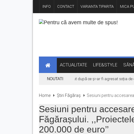
INFO
CONTACT
VARIANTA TIPARITA
MICA PU
ACTUALITATE
LIFE&STYLE
SĂNĂ
Bărbat din Victoria, reținut după ce și-ar fi agresat soția de două 
NOUTATI
Home
Știri Făgăraș
Sesiuni pentru accesarea 
Sesiuni pentru accesare
Făgărașului. ,,Proiectel
200.000 de euro’’