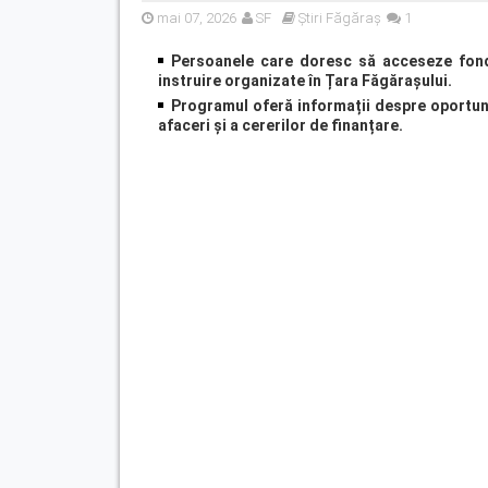
mai 07, 2026
SF
Știri Făgăraș
1
Persoanele care doresc să acceseze fondu
instruire organizate în Țara Făgărașului.
Programul oferă informații despre oportunit
afaceri și a cererilor de finanțare.