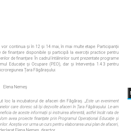
 vor continua și în 12 și 14 mai, în mai multe etape. Participanții
e finanțare disponibile și participă la exerciții practice pentru
erilor de finanțare. În cadrul întâlnirilor sunt prezentate programe
mul Educație și Ocupare (PEO), dar și Intervenția 1.4.3 pentru
 Microregiunea Țara Făgărașului.
Elena Nemeș
t loc la incubatorul de afaceri din Făgăraș. „
Este un eveniment
nelor care doresc să își dezvolte afaceri în Țara Făgărașului. Le-am
eficia de aceste informații și instruirea aferentă, astfel încât rata de
 Vom avea proiecte finanțate prin Programul Operațional Educație și
ilor. Aceștia vor urma un curs pentru elaborarea unui plan de afaceri,
 declarat Elena Nemeș, director.