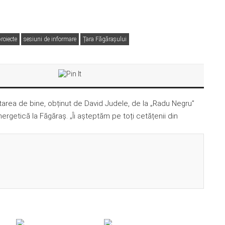
roiecte
sesiuni de informare
Țara Făgărașului
starea de bine, obținut de David Judele, de la „Radu Negru”
rgetică la Făgăraș. „Îi așteptăm pe toți cetățenii din