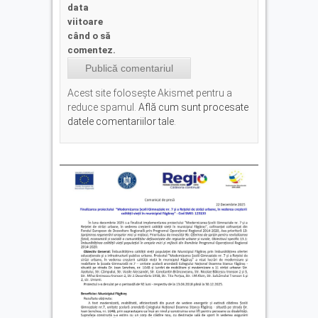
data
viitoare
când o să
comentez.
Acest site folosește Akismet pentru a
reduce spamul.
Află cum sunt procesate
datele comentariilor tale
.