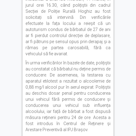
jurul orei 16.30, când polițiștii din cadrul
Secției de Poliție Rurală Hoghiz au fost
solicitați să intervină. Din verificările
efectuate la fața locului a reieșit că un
autoturism condus de bărbatul de 27 de ani
ar fi pierdut controlul direcției de deplasare,
ar fi pătruns pe sensul opus prin derapaj și a
rămas pe partea carosabilă, fără ca
vehiculul să fie avariat.
În urma verificărilor în bazele de date, polițiștii
au constatat că bărbatul nu deține permis de
conducere. De asemenea, la testarea cu
aparatul etilotest a rezultat o alcoolemie de
0,88 mg/l alcool pur în aerul expirat. Polițiștii
au deschis dosar penal pentru conducerea
unui vehicul fără permis de conducere și
conducerea unui vehicul sub influența
alcoolului, iar față de bărbat a fost dispusă
măsura reținerii pentru 24 de ore. Acesta a
fost introdus în Centrul de Reținere și
Arestare Preventivă al IPJ Brașov.