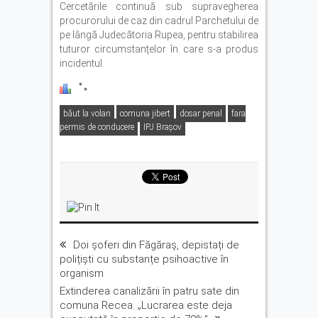
Cercetările continuă sub supravegherea
procurorului de caz din cadrul Parchetului de
pe lângă Judecătoria Rupea, pentru stabilirea
tuturor circumstanțelor în care s-a produs
incidentul.
băut la volan
comuna jibert
dosar penal
fara
permis de conducere
IPJ Brașov
Doi șoferi din Făgăraș, depistați de
polițiști cu substanțe psihoactive în
organism
Extinderea canalizării în patru sate din
comuna Recea. „Lucrarea este deja