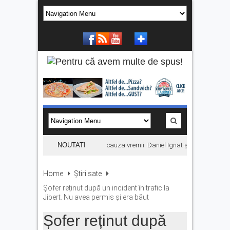
Concertul KLUMEA se amână din cauza vremii. Daniel Ignat și Titi Cîrstea ur
NOUTATI
Home
Știri sate
Șofer reținut după un incident în trafic la
Jibert. Nu avea permis și era băut
Șofer reținut după