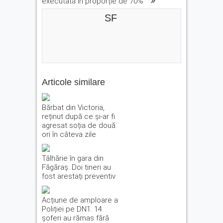
executată în proporție de 70%”
SF
Articole similare
Bărbat din Victoria,
reținut după ce și-ar fi
agresat soția de două
ori în câteva zile
Tâlhărie în gara din
Făgăraș. Doi tineri au
fost arestați preventiv
Acțiune de amploare a
Poliției pe DN1. 14
șoferi au rămas fără