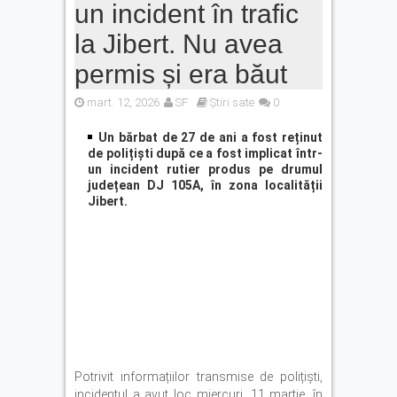
un incident în trafic
la Jibert. Nu avea
permis și era băut
mart. 12, 2026
SF
Știri sate
0
Un bărbat de 27 de ani a fost reținut
de polițiști după ce a fost implicat într-
un incident rutier produs pe drumul
județean DJ 105A, în zona localității
Jibert.
Potrivit informațiilor transmise de polițiști,
incidentul a avut loc miercuri, 11 martie, în