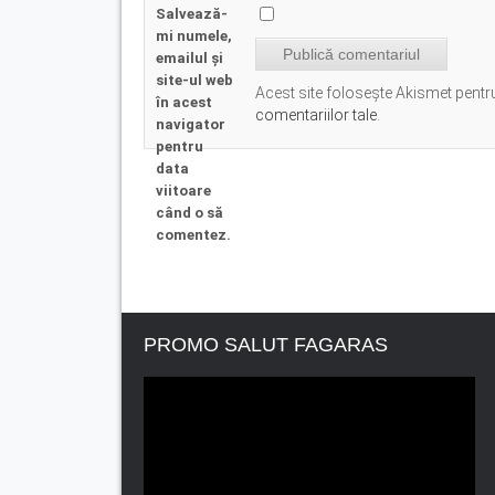
Salvează-
mi numele,
emailul și
site-ul web
Acest site folosește Akismet pent
în acest
comentariilor tale
.
navigator
pentru
data
viitoare
când o să
comentez.
PROMO SALUT FAGARAS