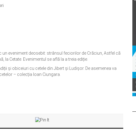
 un eveniment deosebit: strânsul feciorilor de Crăciun, Astfel că
 la Cetate. Evenimentul se află la a treia ediție.
iții și obiceiuri cu cetele din Jibert și Ludișor. De asemenea va
e cetelor – colecția Ioan Ciungara.