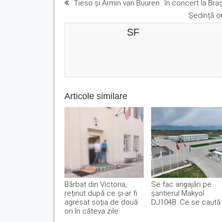
Tieso și Armin van Buuren.. în concert la Braș
Ședință or
SF
Articole similare
Bărbat din Victoria,
Se fac angajări pe
reținut după ce și-ar fi
șantierul Makyol
agresat soția de două
DJ104B. Ce se caută
ori în câteva zile