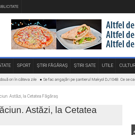
BLICITATE
TATE
SPORT
ȘTIRI FĂGĂRAȘ
ȘTIRI SATE
UTILE
CULTU
ă ori în câteva zile
Se fac angajări pe șantierul Makyol DJ104B. Ce se caut
ciun. Astăzi, la Cetatea Făgăraș
răciun. Astăzi, la Cetatea