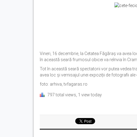
Vineri, 16 decembrie, la Cetatea Făgăraș va avea loc
în această seară frumosul obicei va reînvia în Cramă,
Tot în această seară spectatorii vor putea vedea trad
avea loc și vernisajul unei expoziții de fotografii al
foto: arhiva, tvfagaras.ro
797 total views, 1 view today