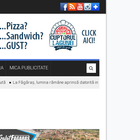
RA
MICA PUBLICITATE
ă
La Făgăraș, lumina rămâne aprinsă datorită investițiilor în energie. „Econo