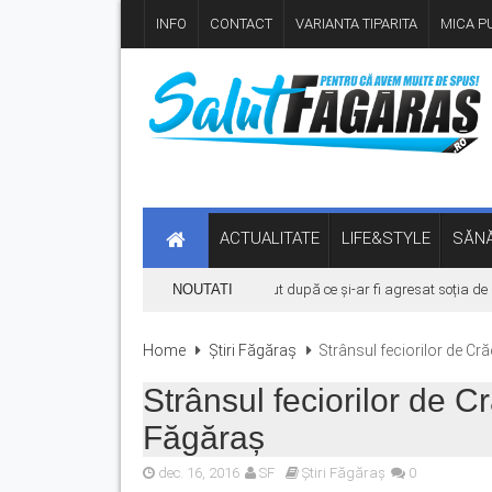
INFO
CONTACT
VARIANTA TIPARITA
MICA PU
ACTUALITATE
LIFE&STYLE
SĂNĂ
Bărbat din Victoria, reținut după ce și-ar fi agresat soția de dou
NOUTATI
Home
Știri Făgăraș
Strânsul feciorilor de Cră
Strânsul feciorilor de C
Făgăraș
dec. 16, 2016
SF
Știri Făgăraș
0