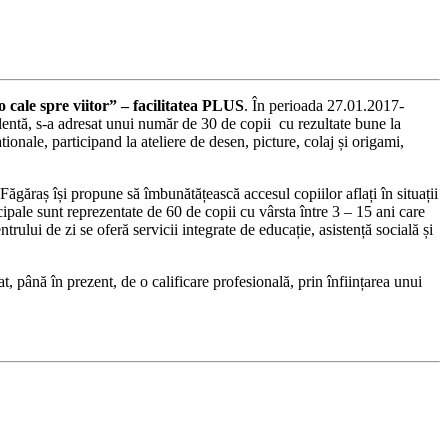
o cale spre viitor” – facilitatea PLUS
. În perioada 27.01.2017-
lentă, s-a adresat unui număr de 30 de copii cu rezultate bune la
ionale, participand la ateliere de desen, picture, colaj și origami,
ăgăraș își propune să îmbunătățească accesul copiilor aflați în situații
cipale sunt reprezentate de 60 de copii cu vârsta între 3 – 15 ani care
trului de zi se oferă servicii integrate de educație, asistență socială și
 până în prezent, de o calificare profesională, prin înființarea unui