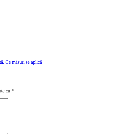
tă. Ce măsuri se aplică
ate cu
*