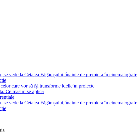
, se vede la Cetatea Făgărașului, înainte de premiera în cinematografe
cție
elor care vor să își transforme ideile în proiecte
tă. Ce măsuri se aplică
rențiale
, se vede la Cetatea Făgărașului, înainte de premiera în cinematografe
cție
aia