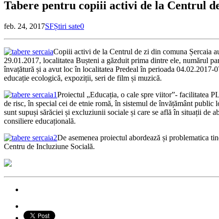
Tabere pentru copiii activi de la Centrul 
feb. 24, 2017
SF
Știri sate
0
Copiii activi de la Centrul de zi din comuna Șercaia a
29.01.2017, localitatea Bușteni a găzduit prima dintre ele, numărul par
învațătură și a avut loc în localitatea Predeal în perioada 04.02.2017-07
educație ecologică, expoziții, seri de film și muzică.
Proiectul „Educația, o cale spre viitor”- facilitatea 
de risc, în special cei de etnie romă, în sistemul de învățământ public l
sunt supuși sărăciei și excluziunii sociale și care se află în situații de
consiliere educațională.
De asemenea proiectul abordează și problematica tineri
Centru de Incluziune Socială.