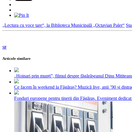
„Lectura cu voce tare“, la Biblioteca Municipală „Octavian Paler“
Sta
SF
Articole similare
„Hoinari prin munți”, filmul despre făgărășeanul Dinu Mititeanu
Ce facem în weekend la Făgăraș? Muzică live, anii ’90 și distra
Fonduri europene pentru tinerii din Făgăraș. Eveniment dedicat c