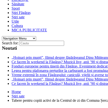
Sănătate
Sport
Știri Făgăraș
Știri sate
Utile
Cultura
MICA PUBLICITATE
Search for:
Noutati
„Hoinari prin munți”, filmul despre făgărășeanul Dinu Mititeanu
Ce facem în weekend la Făgăraș? Muzică live, anii ’90 și distra
Fonduri europene pentru tinerii din Făgăraș. Eveniment dedicat c
Legea pentru plafonarea prețurilor la carburanți a fost promulga
Vreme extremă în zona Făgărașului: caniculă, vijelii și averse to
„Hoinari prin munți”, filmul despre făgărășeanul Dinu Mititeanu
Ce facem în weekend la Făgăraș? Muzică live, anii ’90 și distra
Home
Știri sate
Tabere pentru copiii activi de la Centrul de zi din Comuna Șerc