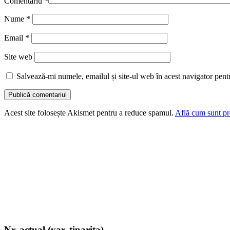
Comentariu
*
Nume
*
Email
*
Site web
Salvează-mi numele, emailul și site-ul web în acest navigator pent
Acest site folosește Akismet pentru a reduce spamul.
Află cum sunt pro
Nr. actual (var. tiparita)