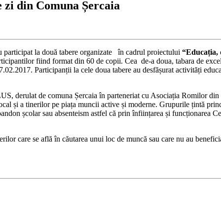
de zi din Comuna Șercaia
u participat la două tabere organizate în cadrul proiectului
“Educația, 
ticipantilor fiind format din 60 de copii. Cea de-a doua, tabara de exce
.02.2017. Participanții la cele doua tabere au desfășurat activități educat
PLUS, derulat de comuna Șercaia în parteneriat cu Asociația Romilor din F
ocal și a tinerilor pe piața muncii active și moderne. Grupurile țintă prin
 abandon școlar sau absenteism astfel că prin înființarea și funcționarea Cen
lor care se află în căutarea unui loc de muncă sau care nu au beneficiat,