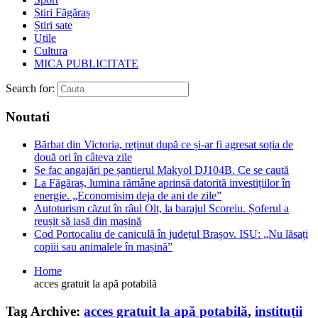
Știri Făgăraș
Știri sate
Utile
Cultura
MICA PUBLICITATE
Search for:
Noutati
Bărbat din Victoria, reținut după ce și-ar fi agresat soția de
două ori în câteva zile
Se fac angajări pe șantierul Makyol DJ104B. Ce se caută
La Făgăraș, lumina rămâne aprinsă datorită investițiilor în
energie. „Economisim deja de ani de zile”
Autoturism căzut în râul Olt, la barajul Scoreiu. Șoferul a
reușit să iasă din mașină
Cod Portocaliu de caniculă în județul Brașov. ISU: „Nu lăsați
copiii sau animalele în mașină”
Home
acces gratuit la apă potabilă
Tag Archive:
acces gratuit la apă potabilă
,
instituții