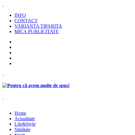
.
INFO
CONTACT
VARIANTA TIPARITA
MICA PUBLICITATE
.
.
Home
Actualitate
Life&Style
Sănătate
Sport