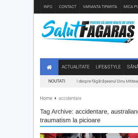
INFO
CONTACT
VARIANTA TIPARITA
MICA PU
ACTUALITATE
LIFE&STYLE
SĂNĂ
„Hoinari prin munți”, filmul despre făgărășeanul Dinu Mititeanu, 
NOUTATI
Home
accidentare
Tag Archive:
accidentare
,
australia
traumatism la picioare