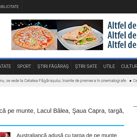
BLICITATE
TATE
SPORT
ȘTIRI FĂGĂRAȘ
ȘTIRI SATE
UTILE
CULTU
se vede la Cetatea Făgărașului, înainte de premiera în cinematografe
Ce face
ncă pe munte
,
Lacul Bâlea
,
Şaua Capra
,
targă
,
Australiancă adusă cu targa de pe munte