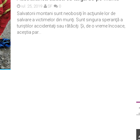
iul. 25, 2019
SF
0
Salvatorii montani sunt neobosiţi în acţiunile lor de
salvare a victimelor din munţi. Sunt singura speranţă a
turiştilor accidentaţi sau rătăciţi. Şi, de o vreme încoace,
aceştia par...