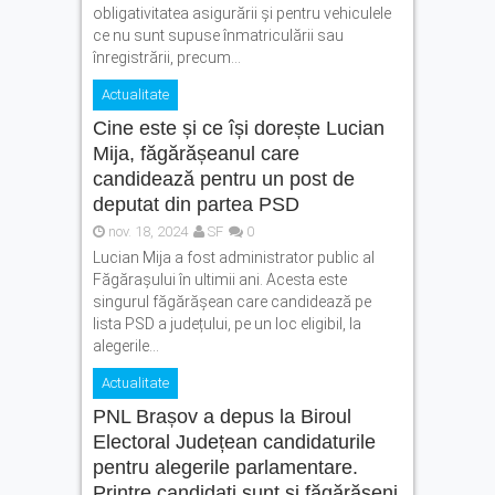
obligativitatea asigurării și pentru vehiculele
ce nu sunt supuse înmatriculării sau
înregistrării, precum...
Actualitate
Cine este și ce își dorește Lucian
Mija, făgărășeanul care
candidează pentru un post de
deputat din partea PSD
nov. 18, 2024
SF
0
Lucian Mija a fost administrator public al
Făgăraşului în ultimii ani. Acesta este
singurul făgărășean care candidează pe
lista PSD a județului, pe un loc eligibil, la
alegerile...
Actualitate
PNL Brașov a depus la Biroul
Electoral Județean candidaturile
pentru alegerile parlamentare.
Printre candidați sunt și făgărășeni