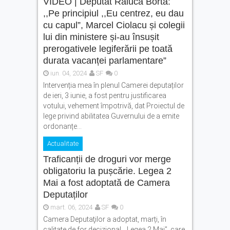
VIDEO | Deputat Raluca Borta:
,,Pe principiul ,,Eu centrez, eu dau
cu capul”, Marcel Ciolacu și colegii
lui din ministere și-au însușit
prerogativele legiferării pe toată
durata vacanței parlamentare”
iun. 04, 2024
SF
0
Intervenția mea în plenul Camerei deputaților
de ieri, 3 iunie, a fost pentru justificarea
votului, vehement împotrivă, dat Proiectul de
lege privind abilitatea Guvernului de a emite
ordonanțe...
Actualitate
Traficanții de droguri vor merge
obligatoriu la pușcărie. Legea 2
Mai a fost adoptată de Camera
Deputaților
mart. 06, 2024
SF
0
Camera Deputaţilor a adoptat, marți, în
calitate de for decizional, „Legea 2 Mai”, care