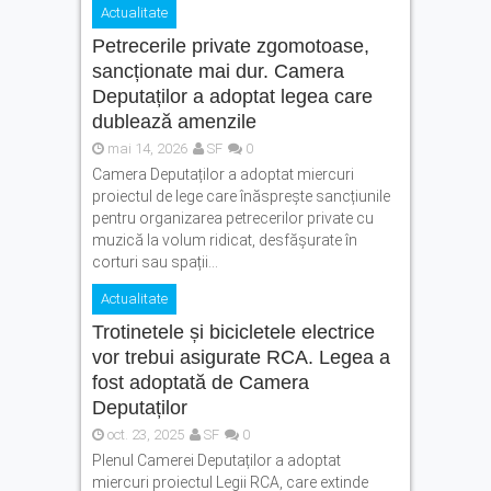
Actualitate
Petrecerile private zgomotoase,
sancționate mai dur. Camera
Deputaților a adoptat legea care
dublează amenzile
mai 14, 2026
SF
0
Camera Deputaților a adoptat miercuri
proiectul de lege care înăsprește sancțiunile
pentru organizarea petrecerilor private cu
muzică la volum ridicat, desfășurate în
corturi sau spații...
Actualitate
Trotinetele și bicicletele electrice
vor trebui asigurate RCA. Legea a
fost adoptată de Camera
Deputaților
oct. 23, 2025
SF
0
Plenul Camerei Deputaților a adoptat
miercuri proiectul Legii RCA, care extinde