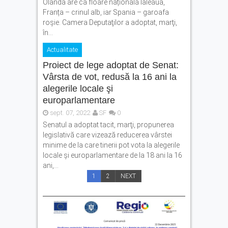
Olanda are ca floare națională laleaua,
Franța – crinul alb, iar Spania – garoafa
roșie. Camera Deputaţilor a adoptat, marţi,
în...
Actualitate
Proiect de lege adoptat de Senat:
Vârsta de vot, redusă la 16 ani la
alegerile locale şi
europarlamentare
sept. 07, 2022
SF
0
Senatul a adoptat tacit, marţi, propunerea
legislativă care vizează reducerea vârstei
minime de la care tinerii pot vota la alegerile
locale şi europarlamentare de la 18 ani la 16
ani,...
1
2
NEXT