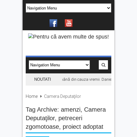
Concertul KLUMEA se amână din cauza vremii. Daniel Ignat și Titi Cî
NOUTATI
Home
Camera Deputaţilor
Tag Archive:
amenzi
,
Camera
Deputaţilor
,
petreceri
zgomotoase
,
proiect adoptat