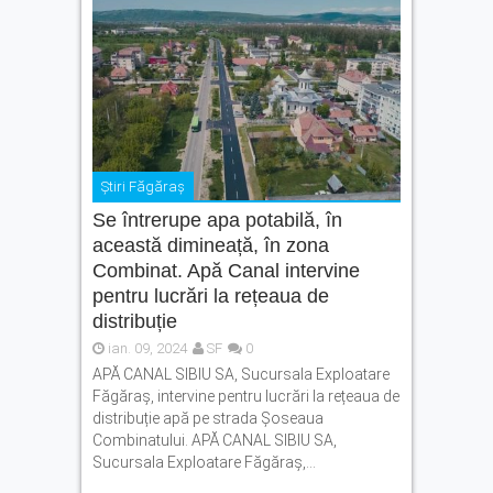
Știri Făgăraș
Se întrerupe apa potabilă, în
această dimineață, în zona
Combinat. Apă Canal intervine
pentru lucrări la rețeaua de
distribuție
ian. 09, 2024
SF
0
APĂ CANAL SIBIU SA, Sucursala Exploatare
Făgăraș, intervine pentru lucrări la rețeaua de
distribuție apă pe strada Șoseaua
Combinatului. APĂ CANAL SIBIU SA,
Sucursala Exploatare Făgăraș,...