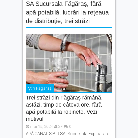
SA Sucursala Făgăraș
,
fără
apă potabilă
,
lucrări la rețeaua
de distribuție
,
trei străzi
Știri Făgăraș
Trei străzi din Făgăraș rămână,
astăzi, timp de câteva ore, fără
apă potabilă la robinete. Vezi
motivul
mai 15, 2024
SF
0
APĂ CANAL SIBIU SA, Sucursala Exploatare