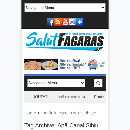
Concertul KLUMEA se amână din cauza vremii. Daniel Ignat și Titi Cîrst
NOUTATI
Home
lucrări la rețeaua de distribuție
Tag Archive:
Apă Canal Sibiu