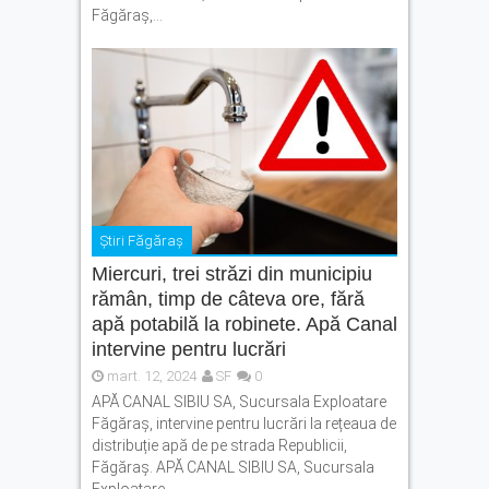
Făgăraș,...
Știri Făgăraș
Miercuri, trei străzi din municipiu
rămân, timp de câteva ore, fără
apă potabilă la robinete. Apă Canal
intervine pentru lucrări
mart. 12, 2024
SF
0
APĂ CANAL SIBIU SA, Sucursala Exploatare
Făgăraș, intervine pentru lucrări la rețeaua de
distribuție apă de pe strada Republicii,
Făgăraș. APĂ CANAL SIBIU SA, Sucursala