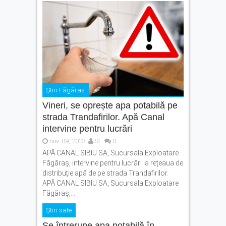
Știri Făgăraș
Vineri, se oprește apa potabilă pe
strada Trandafirilor. Apă Canal
intervine pentru lucrări
nov. 09, 2023
SF
0
APĂ CANAL SIBIU SA, Sucursala Exploatare
Făgăraș, intervine pentru lucrări la rețeaua de
distribuție apă de pe strada Trandafirilor.
APĂ CANAL SIBIU SA, Sucursala Exploatare
Făgăraș,...
Știri sate
Se întrerupe apa potabilă în