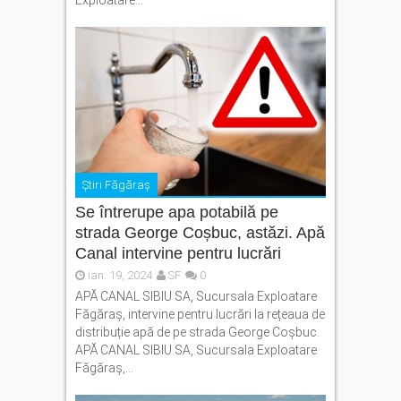
Exploatare...
Știri Făgăraș
Se întrerupe apa potabilă pe
strada George Coșbuc, astăzi. Apă
Canal intervine pentru lucrări
ian. 19, 2024
SF
0
APĂ CANAL SIBIU SA, Sucursala Exploatare
Făgăraș, intervine pentru lucrări la rețeaua de
distribuție apă de pe strada George Coșbuc.
APĂ CANAL SIBIU SA, Sucursala Exploatare
Făgăraș,...