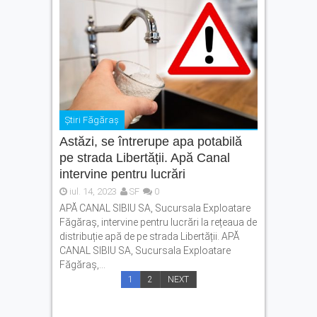
Știri Făgăraș
Astăzi, se întrerupe apa potabilă
pe strada Libertății. Apă Canal
intervine pentru lucrări
iul. 14, 2023
SF
0
APĂ CANAL SIBIU SA, Sucursala Exploatare
Făgăraș, intervine pentru lucrări la rețeaua de
distribuție apă de pe strada Libertății. APĂ
CANAL SIBIU SA, Sucursala Exploatare
Făgăraș,...
1
2
NEXT