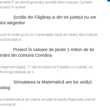
pamente IT de ultimă generație, anunță edilul orașului, Camelia
 sosesc în aceste...
Școlile din Făgăraș și din tot județul nu vor
tul alegerilor
m în multe şcoli vor fi amenajate secţii de votare, elevii trebuie
ul Educaţiei a...
Proiect în valoare de peste 1 milion de lei
ățământ din comuna Comăna
pament digital, 17 săli de clasă vor fi dotate cu mobilier, un
nologie digitală, iar o...
Simualarea la Matematică are loc astăzi.
atalog
oba la Matematică din cadrul simulării Evaluării Naţionale, potrivit
a susţinut...