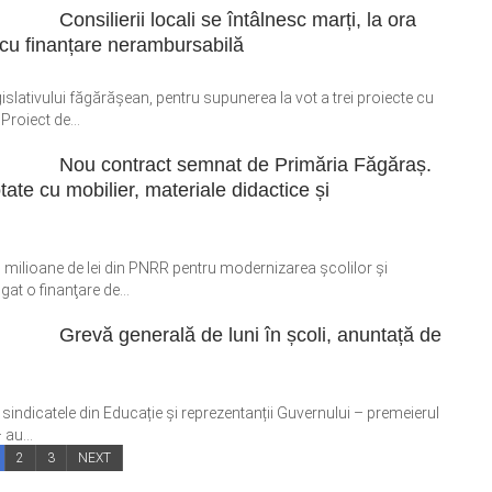
Consilierii locali se întâlnesc marți, la ora
 cu finanțare nerambursabilă
islativului făgărășean, pentru supunerea la vot a trei proiecte cu
roiect de...
Nou contract semnat de Primăria Făgăraș.
tate cu mobilier, materiale didactice și
 milioane de lei din PNRR pentru modernizarea şcolilor şi
at o finanţare de...
Grevă generală de luni în școli, anuntață de
e sindicatele din Educație și reprezentanții Guvernului – premeierul
au...
2
3
NEXT