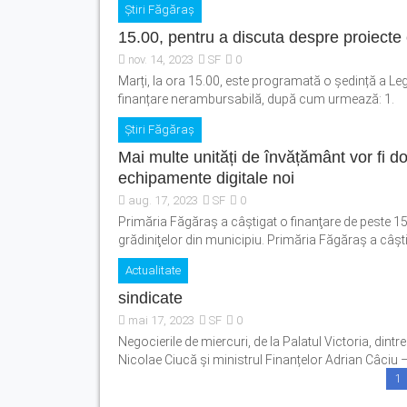
Știri Făgăraș
15.00, pentru a discuta despre proiecte
nov. 14, 2023
SF
0
Marți, la ora 15.00, este programată o ședință a Leg
finanțare nerambursabilă, după cum urmează: 1. P
Știri Făgăraș
Mai multe unități de învățământ vor fi do
echipamente digitale noi
aug. 17, 2023
SF
0
Primăria Făgăraș a câştigat o finanţare de peste 15
grădiniţelor din municipiu. Primăria Făgăraș a câştig
Actualitate
sindicate
mai 17, 2023
SF
0
Negocierile de miercuri, de la Palatul Victoria, dintr
Nicolae Ciucă și ministrul Finanțelor Adrian Câciu – 
1