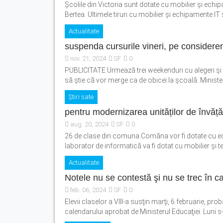
Școlile din Victoria sunt dotate cu mobilier și echi
Bertea. Ultimele tiruri cu mobilier și echipamente IT
Actualitate
suspenda cursurile vineri, pe consideren
nov. 21, 2024
SF
0
PUBLICITATE Urmează trei weekenduri cu alegeri şi cu
să ştie că vor merge ca de obicei la şcoală. Minister
Știri sate
pentru modernizarea unităților de înv
aug. 20, 2024
SF
0
26 de clase din comuna Comăna vor fi dotate cu echi
laborator de informatică va fi dotat cu mobilier și teh
Actualitate
Notele nu se contestă şi nu se trec în c
feb. 06, 2024
SF
0
Elevii claselor a VIII-a susţin marţi, 6 februarie, pr
calendarului aprobat de Ministerul Educaţiei. Luni s-