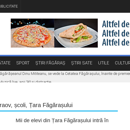
BLICITATE
TATE
SPORT
ȘTIRI FĂGĂRAȘ
ȘTIRI SATE
UTILE
CULTU
e făgărășeanul Dinu Mititeanu, se vede la Cetatea Făgărașului, înainte de premi
ică live, anii ’90 și distracție
Făgăraș. Eveniment dedicat celor care vor să își transforme ideile în proiecte
 la carburanți a fost promulgată. Ce măsuri se aplică
raov
,
școli
,
Țara Făgărașului
aniculă, vijelii și averse torențiale
Mii de elevi din Țara Făgărașului intră în