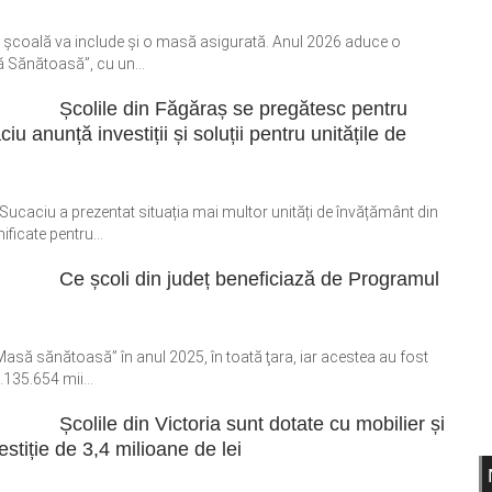
 de școală va include și o masă asigurată. Anul 2026 aduce o
 Sănătoasă”, cu un...
Școlile din Făgăraș se pregătesc pentru
 anunță investiții și soluții pentru unitățile de
Sucaciu a prezentat situația mai multor unități de învățământ din
ificate pentru...
Ce școli din județ beneficiază de Programul
Masă sănătoasă” în anul 2025, în toată ţara, iar acestea au fost
.135.654 mii...
Școlile din Victoria sunt dotate cu mobilier și
stiție de 3,4 milioane de lei