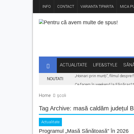
INFO
CONTACT
VARIANTA TIPARITA
MICA PU
ACTUALITATE
LIFE&STYLE
SĂNĂ
„Hoinari prin munți”, filmul despr
NOUTATI
Ce facem în weekend la Făgăraș? Muz
Fonduri europene pentru tinerii din 
Home
școli
Legea pentru plafonarea prețurilor
Tag Archive:
masă caldăm județul B
Vreme extremă în zona Făgărașului: c
Actualitate
Programul „Masă Sănătoasă” în 2026