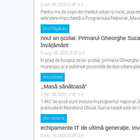
ian. 09, 2026
SF
0
Pentru mii de copii din mediul urban și rural, ziua
extindere importantă a Programului Național „Masă
Știri Făgăraș
noul an școlar. Primarul Gheorghe Sucaciu
învățământ
aug. 28, 2025
SF
0
În prag de început de an școlar, primarul Gheorghe 
municipiu și a subliniat proiectele de dezvoltare plan
Actualitate
,,Masă sănătoasă”
feb. 26, 2025
SF
0
1.462 de şcoli sunt incluse în programul naţional „
publicate în Monitorul Oficial. Suma totală este de 1
Știri Victoria
echipamente IT de ultimă generație. Inve
feb. 10, 2025
SF
0