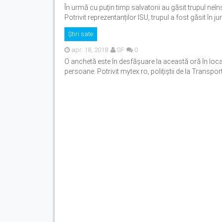
În urmă cu puțin timp salvatorii au găsit trupul neîns
Potrivit reprezentanților ISU, trupul a fost găsit în juru
Știri sate
apr. 18, 2018
SF
0
O anchetă este în desfășuare la această oră în local
persoane. Potrivit mytex.ro, polițiștii de la Transportu