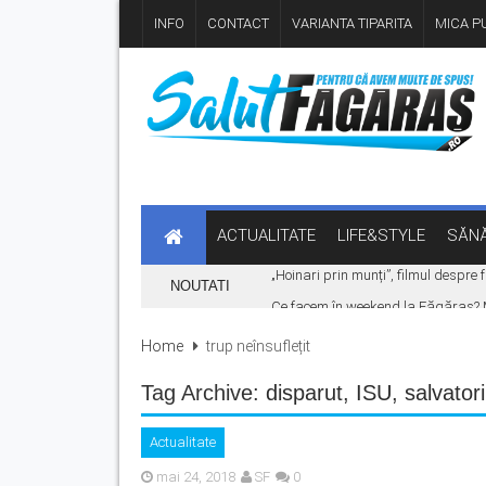
INFO
CONTACT
VARIANTA TIPARITA
MICA PU
ACTUALITATE
LIFE&STYLE
SĂNĂ
„Hoinari prin munți”, filmul despr
NOUTATI
Ce facem în weekend la Făgăraș? Muz
Fonduri europene pentru tinerii din 
Home
trup neînsuflețit
Legea pentru plafonarea prețurilor
Tag Archive:
disparut
,
ISU
,
salvatori
Vreme extremă în zona Făgărașului: c
Actualitate
mai 24, 2018
SF
0