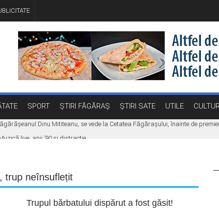
BLICITATE
TATE
SPORT
ȘTIRI FĂGĂRAȘ
ȘTIRI SATE
UTILE
CULTU
e făgărășeanul Dinu Mititeanu, se vede la Cetatea Făgărașului, înainte de premi
ică live, anii ’90 și distracție
Făgăraș. Eveniment dedicat celor care vor să își transforme ideile în proiecte
 la carburanți a fost promulgată. Ce măsuri se aplică
,
trup neînsuflețit
aniculă, vijelii și averse torențiale
Trupul bărbatului dispărut a fost găsit!