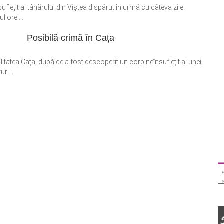
uflețit al tânărului din Viștea dispărut în urmă cu câteva zile.
l orei...
Posibilă crimă în Cața
itatea Cața, după ce a fost descoperit un corp neînsuflețit al unei
ri...