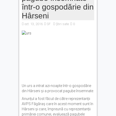
într-o gospodărie din
Hârseni
oct. 13, 2016
SF
Știri sate
0
Un urs a intrat azi-noapte într-o gospodărie
din Hârseni și a provocat pagube însemnate.
Anunțul a fost făcut de către reprezentanții
AVPS Făgăraș care în acest moment sunt în
Hârseni și care, împreună cu reprezentanții
primăriei comunei, evaluează pagubele