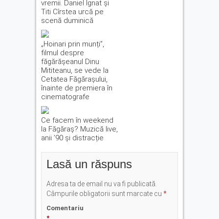
vremii. Daniel Ignat și
Titi Cîrstea urcă pe
scenă duminică
„Hoinari prin munți”,
filmul despre
făgărășeanul Dinu
Mititeanu, se vede la
Cetatea Făgărașului,
înainte de premiera în
cinematografe
Ce facem în weekend
la Făgăraș? Muzică live,
anii ’90 și distracție
Lasă un răspuns
Adresa ta de email nu va fi publicată.
Câmpurile obligatorii sunt marcate cu
*
Comentariu
*