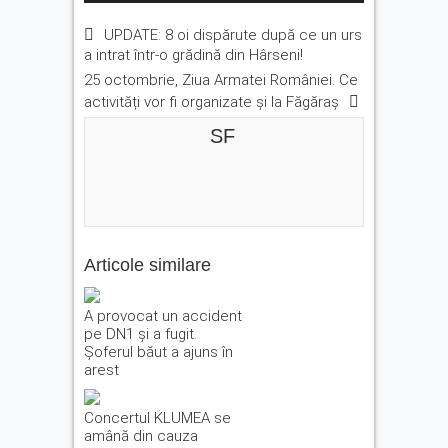
UPDATE: 8 oi dispărute după ce un urs
a intrat într-o grădină din Hârseni!
25 octombrie, Ziua Armatei României. Ce
activități vor fi organizate și la Făgăraș
SF
Articole similare
A provocat un accident
pe DN1 și a fugit.
Șoferul băut a ajuns în
arest
Concertul KLUMEA se
amână din cauza