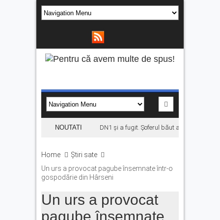
A provocat un accident pe DN1 și a fugit. Șoferul băut a ajuns în arest
NOUTATI
Home
Știri sate
Un urs a provocat pagube însemnate într-o
gospodărie din Hârseni
Un urs a provocat
pagube însemnate