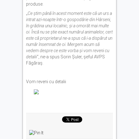
produse.
„
Ce știm până în acest moment este că un urs a
intrat azi-noapte într-o gospodărie din Hârseni,
în grădina unui localnic, și a omorât mai multe
oi. Încă nu se știe exact numărul animalelor, cert
este că proprietarul ne-a spus că i-a dispărut un
număr însemnat de oi. Mergem acum să
vedem despre ce este vorba și vom reveni cu
detalii
“, ne-a spus Sorin Șuler, șeful AVPS
Făgăraș.
Vom reveni cu detalii