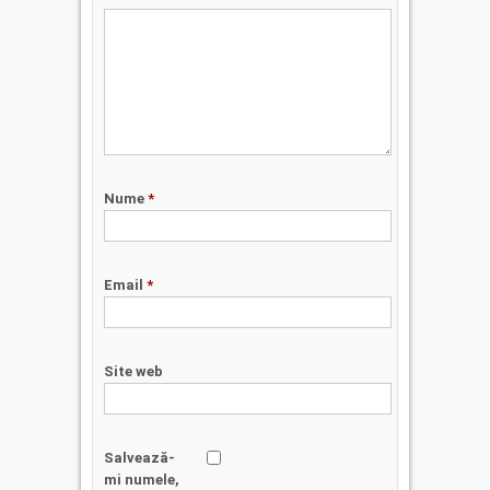
Nume
*
Email
*
Site web
Salvează-
mi numele,