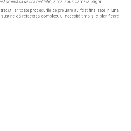
est proiect să devină realitate
”, a mai spus Camelia Gligor.
trecut, iar toate procedurile de preluare au fost finalizate în luna
 susține că refacerea complexului necesită timp și o planificare