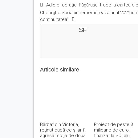
Adio birocrație! Făgărașul trece la cartea el
Gheorghe Sucaciu rememorează anul 2024 în ret
continuitatea”
SF
Articole similare
Bărbat din Victoria,
Proiect de peste 3
reținut după ce și-ar fi
milioane de euro,
agresat soția de două
finalizat la Spitalul