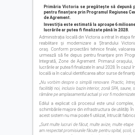
Primăria Victoria se pregătește să depună pr
pentru finanțare prin Programul Regiunea Cen
de Agrement.
Investiția este estimată la aproape 6 milioane 
lucrările ar putea fi finalizate până în 2028.
Administrația locală din Victoria a intrat în etapa 
reabilitare și modernizare a Ștrandului Victori
oraș. Conform proiectării tehnice finale, valoarea
urmează să fie depus pentru finanțare prin Progr
Integrată, Zone de Agrement. Primarul orașului, 
lucrările ar putea fi finalizate în anul 2028. În cazu
locală ia în calcul identificarea altor surse de fina
„
Nu vorbim despre o simplă renovare. Practic, întreg
facilități noi, inclusiv bazin interior, zonă SPA, saune,
rămâne pe amplasamentul actual și vor fi modernizate 
Edilul a explicat că procesul este unul complex
schimbările majore din infrastructura de utilități. Î
acest sistem nu mai poate fi utilizat, întrucât fabri
„
Sunt multe lucruri de făcut, multe avize, multe etape
am respectat promisiunile făcute pentru spital, școli, cr