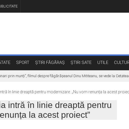
BLICITATE
TATE
SPORT
ȘTIRI FĂGĂRAȘ
ȘTIRI SATE
UTILE
CULTU
i prin munți”, filmul despre făgărășeanul Dinu Mititeanu, se vede la Cetatea Fă
intră în linie dreaptă pentru modernizare. „Nu vom renunța la acest proiec
a intră în linie dreaptă pentru
nunța la acest proiect”