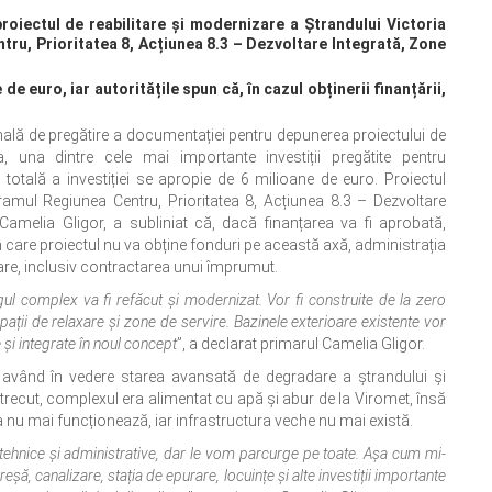
oiectul de reabilitare și modernizare a Ștrandului Victoria
tru, Prioritatea 8, Acțiunea 8.3 – Dezvoltare Integrată, Zone
de euro, iar autoritățile spun că, în cazul obținerii finanțării,
finală de pregătire a documentației pentru depunerea proiectului de
a, una dintre cele mai importante investiții pregătite pentru
 totală a investiției se apropie de 6 milioane de euro. Proiectul
amul Regiunea Centru, Prioritatea 8, Acțiunea 8.3 – Dezvoltare
Camelia Gligor, a subliniat că, dacă finanțarea va fi aprobată,
l în care proiectul nu va obține fonduri pe această axă, administrația
nțare, inclusiv contractarea unui împrumut.
ul complex va fi refăcut și modernizat. Vor fi construite de la zero
 spații de relaxare și zone de servire. Bazinele exterioare existente vor
și integrate în noul concept
”, a declarat primarul Camelia Gligor.
, având în vedere starea avansată de degradare a ștrandului și
n trecut, complexul era alimentat cu apă și abur de la Viromet, însă
ca nu mai funcționează, iar infrastructura veche nu mai există.
 tehnice și administrative, dar le vom parcurge pe toate. Așa cum mi-
eșă, canalizare, stația de epurare, locuințe și alte investiții importante