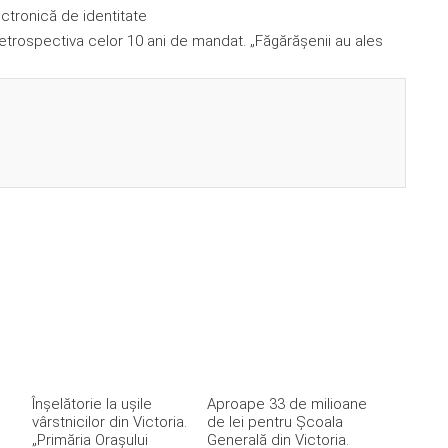
ectronică de identitate
rospectiva celor 10 ani de mandat. „Făgărășenii au ales
Înșelătorie la ușile
Aproape 33 de milioane
vârstnicilor din Victoria.
de lei pentru Școala
„Primăria Orașului
Generală din Victoria.