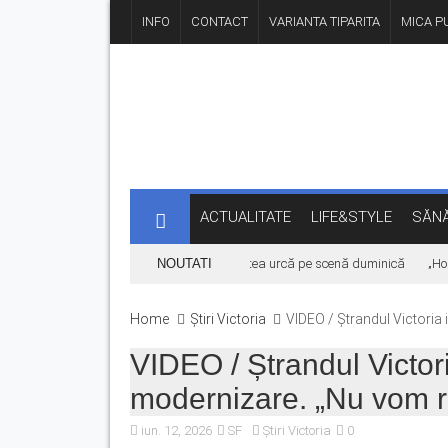
INFO
CONTACT
VARIANTA TIPARITA
MICA PU
ACTUALITATE
LIFE&STYLE
SĂNĂ
 cauza vremii. Daniel Ignat și Titi Cîrstea urcă pe scenă duminică
NOUTATI
„Hoinar
Home
Știri Victoria
VIDEO / Ștrandul Victoria 
VIDEO / Ștrandul Victori
modernizare. „Nu vom re
iun. 12, 2026
SF
Știri Victoria
0