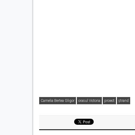
Camelia Bertea Gligor
orasul Victoria
proiect
ştrand