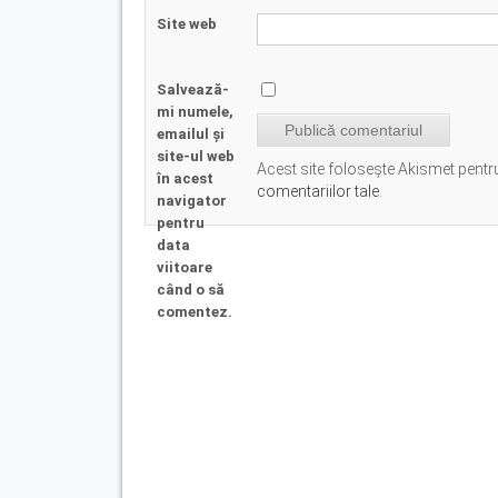
Site web
Salvează-
mi numele,
emailul și
site-ul web
Acest site folosește Akismet pent
în acest
comentariilor tale
.
navigator
pentru
data
viitoare
când o să
comentez.