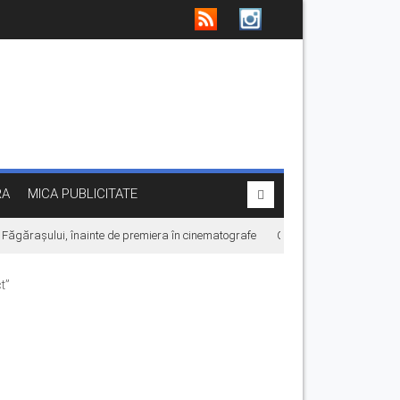
RA
MICA PUBLICITATE
gărașului, înainte de premiera în cinematografe
Ce facem în weekend la Făgăr
t”